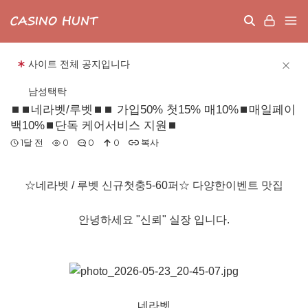
사이트 전체 공지입니다
남성택탁
⏹⏹네라벳/루벳⏹⏹ 가입50% 첫15% 매10%⏹매일페이
백10%⏹단독 케어서비스 지원⏹
1
달 전
0
0
0
복사
☆네라벳 / 루벳 신규첫충5-60퍼☆ 다양한이벤트 맛집
안녕하세요 "신뢰" 실장 입니다.
네라벳