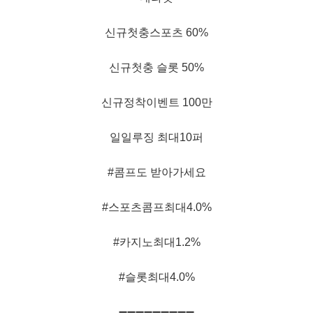
신규첫충스포츠 60%
신규첫충 슬롯 50%
신규정착이벤트 100만
일일루징 최대10퍼
#콤프도 받아가세요
#스포츠콤프최대4.0%
#카지노최대1.2%
#슬롯최대4.0%
➖➖➖➖➖➖➖➖➖