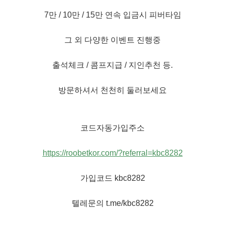
7만 / 10만 / 15만 연속 입금시 피버타임
그 외 다양한 이벤트 진행중
출석체크 / 콤프지급 / 지인추천 등.
방문하셔서 천천히 둘러보세요
코드자동가입주소
https://roobetkor.com/?referral=kbc8282
가입코드 kbc8282
텔레문의 t.me/kbc8282