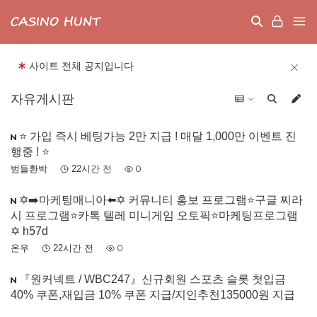
사이트 전체 공지입니다
자유게시판
⭐️ 가입 즉시 베팅가능 2만 지급 ! 매달 1,000만 이벤트 진
행중 ! ⭐️
범들환박
22시간 전
0
✡️➡️마케팅매니아⬅️✡️ 커뮤니티 홍보 프로그램⭐️구글 찌라
시 프로그램⭐️카톡 텔레 미니게임 오토픽⭐️마케팅프로그램
✡️ h57d
온우
22시간 전
0
『원커넥트 / WBC247』신규회원 스포츠 슬롯 첫입금
40% 쿠폰,재입금 10% 쿠폰 지급/지인추천135000원 지급