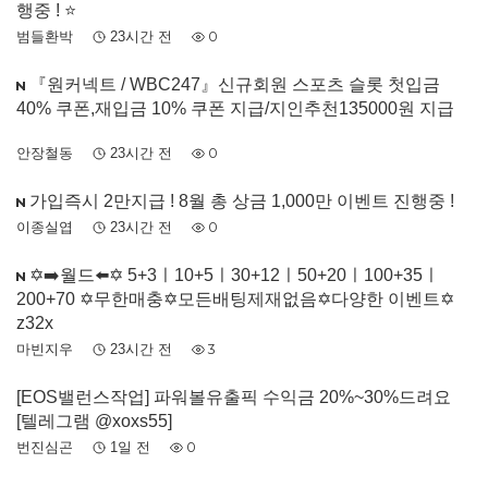
행중 ! ⭐️
범들환박
23시간 전
0
『원커넥트 / WBC247』신규회원 스포츠 슬롯 첫입금
40% 쿠폰,재입금 10% 쿠폰 지급/지인추천135000원 지급
안장철동
23시간 전
0
가입즉시 2만지급 ! 8월 총 상금 1,000만 이벤트 진행중 !
이종실엽
23시간 전
0
✡️➡️월드⬅️✡️ 5+3ㅣ10+5ㅣ30+12ㅣ50+20ㅣ100+35ㅣ
200+70 ✡️무한매충✡️모든배팅제재없음✡️다양한 이벤트✡️
z32x
마빈지우
23시간 전
3
[EOS밸런스작업] 파워볼유출픽 수익금 20%~30%드려요
[텔레그램 @xoxs55]
번진심곤
1일 전
0