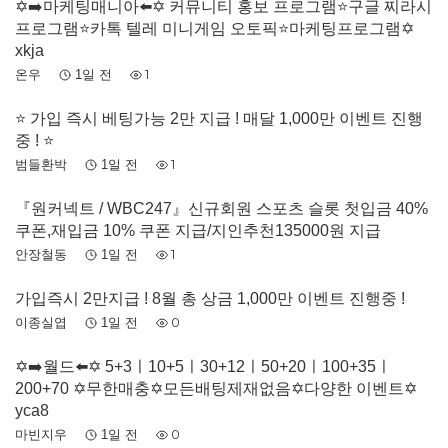
✡️➡️마케팅매니아⬅️✡️ 커뮤니티 홍보 프로그램⭐️구글 찌라시
프로그램⭐️카톡 텔레 미니게임 오토픽⭐️마케팅프로그램✡️
xkja
온우
1일 전
1
⭐️ 가입 즉시 베팅가능 2만 지급 ! 매달 1,000만 이벤트 진행
중 ! ⭐️
범들환박
1일 전
1
『원커넥트 / WBC247』신규회원 스포츠 슬롯 첫입금 40%
쿠폰,재입금 10% 쿠폰 지급/지인추천135000원 지급
안장철동
1일 전
1
가입즉시 2만지급 ! 8월 총 상금 1,000만 이벤트 진행중 !
이종실엽
1일 전
0
✡️➡️월드⬅️✡️ 5+3ㅣ10+5ㅣ30+12ㅣ50+20ㅣ100+35ㅣ
200+70 ✡️무한매충✡️모든배팅제재없음✡️다양한 이벤트✡️
yca8
마빈지우
1일 전
0