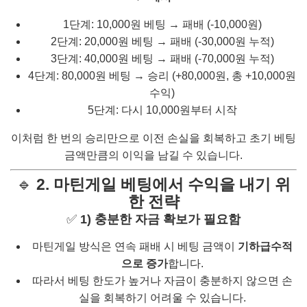
1단계: 10,000원 베팅 → 패배 (-10,000원)
2단계: 20,000원 베팅 → 패배 (-30,000원 누적)
3단계: 40,000원 베팅 → 패배 (-70,000원 누적)
4단계: 80,000원 베팅 → 승리 (+80,000원, 총 +10,000원
수익)
5단계: 다시 10,000원부터 시작
이처럼 한 번의 승리만으로 이전 손실을 회복하고 초기 베팅
금액만큼의 이익을 남길 수 있습니다.
🔹
2. 마틴게일 베팅에서 수익을 내기 위
한 전략
✅
1) 충분한 자금 확보가 필요함
마틴게일 방식은 연속 패배 시 베팅 금액이
기하급수적
으로 증가
합니다.
따라서 베팅 한도가 높거나 자금이 충분하지 않으면 손
실을 회복하기 어려울 수 있습니다.