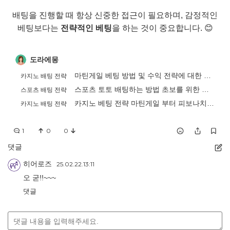
배팅을 진행할 때 항상 신중한 접근이 필요하며, 감정적인
베팅보다는
전략적인 베팅
을 하는 것이 중요합니다. 😊
도라에몽
마틴게일 베팅 방법 및 수익 전략에 대한 고찰
카지노 배팅 전략
스포츠 토토 배팅하는 방법 초보를 위한 배팅 가이드
스포츠 배팅 전략
카지노 베팅 전략 마틴게일 부터 피보나치 시스템까지! 수익의 극대화 방법
카지노 배팅 전략
1
0
0
댓글
히어로즈
25.02.22.
13:11
오 굳!!~~~
댓글