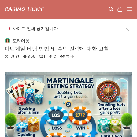
사이트 전체 공지입니다
도라에몽
마틴게일 베팅 방법 및 수익 전략에 대한 고찰
1
년 전
966
1
0
복사