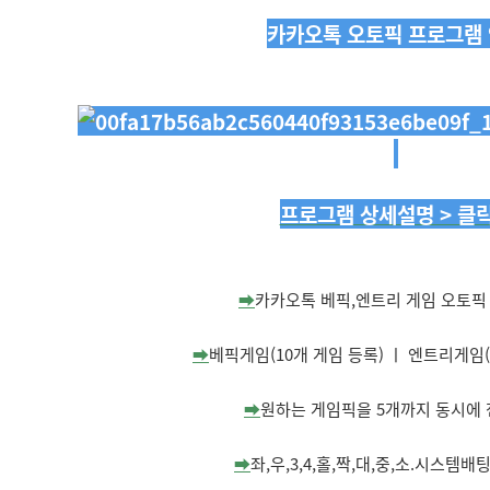
카카오톡 오토픽 프로그램
프로그램 상세설명 > 클릭
➡️
카카오톡 베픽,엔트리 게임 오토픽
➡️
베픽게임(10개 게임 등록) ㅣ 엔트리게임(
➡️
원하는 게임픽을 5개까지 동시에
➡️
좌,우,3,4,홀,짝,대,중,소.시스템