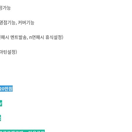
정가능
 영점기능, 커버기능
연패시 멘트발송, n연패시 휴식설정)
마틴설정)
20만원
r
2