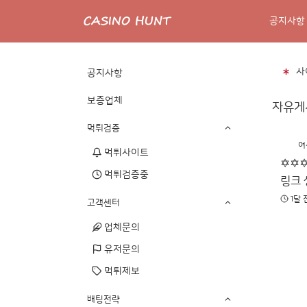
공지사항
사
공지사항
보증업체
자유게
먹튀검증
여
먹튀사이트
✡️✡
먹튀검증중
링크 
1
달 
고객센터
업체문의
유저문의
먹튀제보
배팅전략