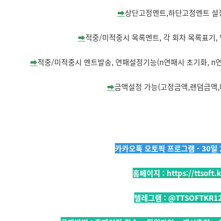
➡️
상단고정멘트,하단고정멘트 설
➡️
적중/미적중시 목록멘트, 각 회차 목록표기,
➡️
적중/미적중시 멘트발송, 연패설정기능(n연패시 초기화, n
➡️
금액설정 가능(고정금액,랜덤금액,
카카오톡 오토픽 프로그램 - 30일 
홈페이지 :
https://ttsoft.k
텔레그램 :
@TTSOFTKR1