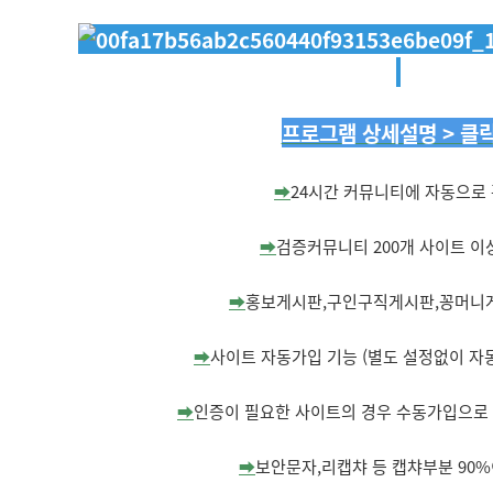
프로그램 상세설명 > 클릭
➡️
24시간 커뮤니티에 자동으로
➡️
검증커뮤니티 200개 사이트 이
➡️
홍보게시판,구인구직게시판,꽁머니
➡️
사이트 자동가입 기능 (별도 설정없이 자
➡️
인증이 필요한 사이트의 경우 수동가입으로 
➡️
보안문자,리캡챠 등 캡챠부분 90