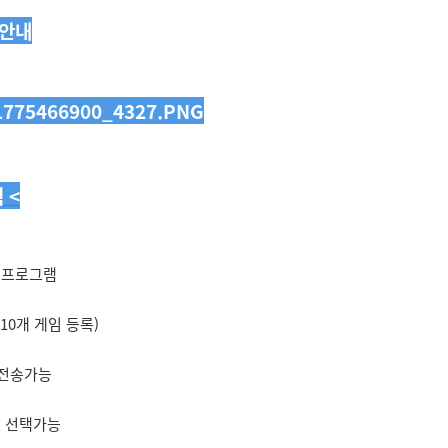
 안내
 <
 프로그램
10개 게임 등록)
 전송가능
배팅 선택가능