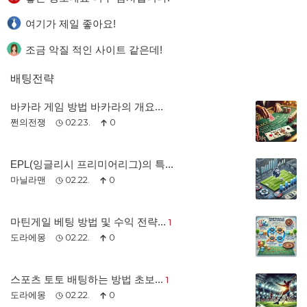
여기가 제일 좋아요!
조금 악질 적인 사이트 같은데!
배팅전략
바카라 게임 방법 바카라의 개요...
02.23.
0
쩐의전쟁
EPL(잉글리시 프리미어리그)의 특...
02.22.
0
마닐라맨
마틴게일 베팅 방법 및 수익 전략...
1
02.22.
0
도라에몽
스포츠 토토 배팅하는 방법 초보...
1
02.22.
0
도라에몽