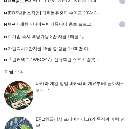
✡️➡️월드⬅️✡️ 5+3ㅣ10+5ㅣ30+12ㅣ50+20ㅣ100...
[EOS밸런스작업] 파워볼유출픽 수익금 20%~3...
✡️➡️마케팅매니아⬅️✡️ 커뮤니티 홍보 프로그...
⭐️ 가입 즉시 베팅가능 2만 지급 ! 매달 1,...
가입즉시 2만지급 ! 8월 총 상금 1,000만 이...
『원커넥트 / WBC247』신규회원 스포츠 슬롯...
지금 주목
바카라 게임 방법 바카라의 개요부터! 끝까지~
02.23.
EPL(잉글리시 프리미어리그)의 특징과 베팅 전
략