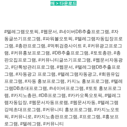
매 > 다운로드
#텔레그램오토픽, #웹문서, #네이버DB추출프로그램, #자
동글쓰기프로그램, #파워볼오토픽, #텔레그램자동입장프로
그램, #총판프로그램, #먹튀검증사이트 #, #커뮤광고프로그
램, #커뮤홍보프로그램, #DB추출프로그램, #토토총판, #총
판모집프로그램, #커뮤니티글쓰기프로그램, #웹문서자동광
고, #단톡방관리프로그램, #웹문서, #텔레그램DB추출프로
그램, #자동광고 프로그램, #텔레그램자동광고, #회원유입
프로그램, #자동 홍보프로그램, 카지노 홍보프로그램, #텔레
그램DB초대프로그램, #네이버프로그램, #토토 홍보프로그
램, #카지노총판, #DB프로그램, #카카오톡오토픽, #텔레그
램자동입장, #웹문서자동프로램, #웹문서자동, #텔레그램
강제초대프로그램, #커뮤니티 홍보프로그램, #카지노오토
픽, #커뮤니로, #카지노총판프로그램, #프로그램, #홍보프
로그램, #텔레그램, #커뮤니티