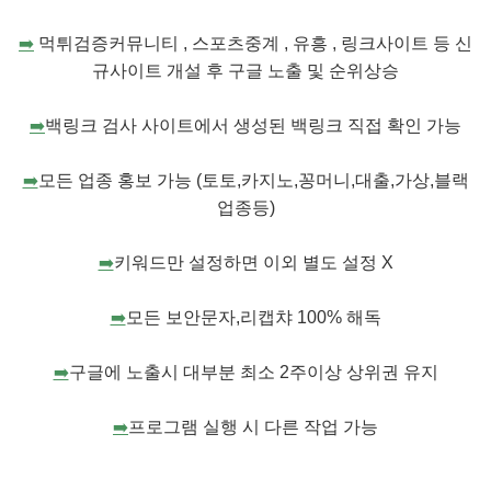
➡️
먹튀검증커뮤니티 , 스포츠중계 , 유흥 , 링크사이트 등 신
규사이트 개설 후 구글 노출 및 순위상승
➡️
백링크 검사 사이트에서 생성된 백링크 직접 확인 가능
➡️
모든 업종 홍보 가능 (토토,카지노,꽁머니,대출,가상,블랙
업종등)
➡️
키워드만 설정하면 이외 별도 설정 X
➡️
모든 보안문자,리캡챠 100% 해독
➡️
구글에 노출시 대부분 최소 2주이상 상위권 유지
➡️
프로그램 실행 시 다른 작업 가능