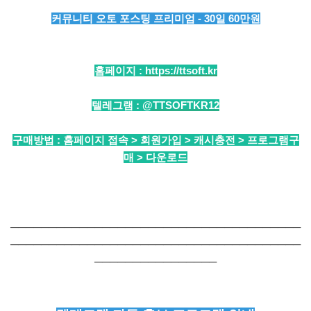
커뮤니티 오토 포스팅 프리미엄 - 30일 60만원
홈페이지 :
https://ttsoft.kr
텔레그램 :
@TTSOFTKR12
구매방법 : 홈페이지 접속 > 회원가입 > 캐시충전 > 프로그램구
매 > 다운로드
──────────────────────────────────────
──────────────────────────────────────
────────────────