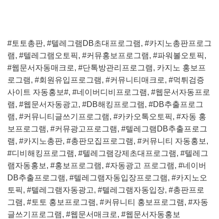
#토토총판, #텔레그램DB초대프로그램, #카지노총판프로그
램, #텔레그램오토픽, #커뮤홍보프로그램, #파워볼오토픽,
#웹문서자동매크로, #단톡방관리프로그램, 카지노 홍보프
로그램, #회원유입프로그램, #커뮤니티매크로, #먹튀검증
사이트 자동홍보#, #네이버디비프로그램, #웹문서자동프로
램, #웹문서자동광고, #DB해킹프로그램, #DB추출프로그
램, #커뮤니티글쓰기프로그램, #카카오톡오토픽, #자동 홍
보프로그램, #커뮤광고프로그램, #텔레그램DB추출프로그
램, #카지노총판, #총판모집프로그램, #커뮤니티 자동홍보,
#디비해킹프로그램, #텔레그램강제초대프로그램, #텔레그
램자동홍보, #홍보프로그램, #자동광고 프로그램, #네이버
DB추출프로그램, #텔레그램자동입장프로그램, #카지노오
토픽, #텔레그램자동광고, #텔레그램자동입장, #총판프로
그램, #토토 홍보프로그램, #커뮤니티 홍보프로그램, #자동
글쓰기프로그램, #웹문서매크로, #웹문서자동홍보