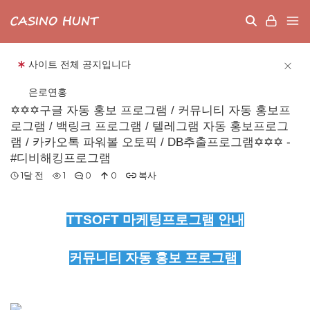
사이트 전체 공지입니다
은로연홍
✡️✡️✡️구글 자동 홍보 프로그램 / 커뮤니티 자동 홍보프
로그램 / 백링크 프로그램 / 텔레그램 자동 홍보프로그
램 / 카카오톡 파워볼 오토픽 / DB추출프로그램✡️✡️✡️ -
#디비해킹프로그램
1
달 전
1
0
0
복사
TTSOFT 마케팅프로그램 안내
커뮤니티 자동 홍보 프로그램