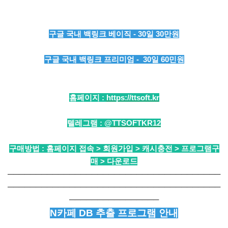
구글 국내 백링크 베이직 - 30일 30만원
구글 국내 백링크 프리미엄 - 30일 60민원
홈페이지 :
https://ttsoft.kr
텔레그램 :
@TTSOFTKR12
구매방법 : 홈페이지 접속 > 회원가입 > 캐시충전 > 프로그램구
매 > 다운로드
──────────────────────────────────────
──────────────────────────────────────
────────────────
N카페 DB 추출 프로그램 안내