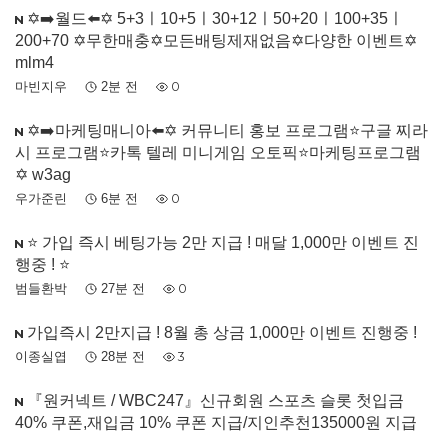
✡️➡️월드⬅️✡️ 5+3ㅣ10+5ㅣ30+12ㅣ50+20ㅣ100+35ㅣ
200+70 ✡️무한매충✡️모든배팅제재없음✡️다양한 이벤트✡️
mlm4
마빈지우
2분 전
0
✡️➡️마케팅매니아⬅️✡️ 커뮤니티 홍보 프로그램⭐️구글 찌라
시 프로그램⭐️카톡 텔레 미니게임 오토픽⭐️마케팅프로그램
✡️ w3ag
우가준린
6분 전
0
⭐️ 가입 즉시 베팅가능 2만 지급 ! 매달 1,000만 이벤트 진
행중 ! ⭐️
범들환박
27분 전
0
가입즉시 2만지급 ! 8월 총 상금 1,000만 이벤트 진행중 !
이종실엽
28분 전
3
『원커넥트 / WBC247』신규회원 스포츠 슬롯 첫입금
40% 쿠폰,재입금 10% 쿠폰 지급/지인추천135000원 지급