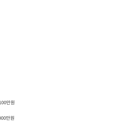
100만원
000만원