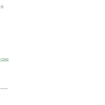
비스
l=1541
ㅡㅡㅡ