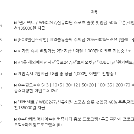
제목
『원커넥트 / WBC247』신규회원 스포츠 슬롯 첫입금 40% 쿠폰,재
4
천135000원 지급
3
[EOS밸런스작업] 파워볼유출픽 수익금 20%~30%드려요 [텔레그램 
2
⭐️ 가입 즉시 베팅가능 2만 지급 ! 매달 1,000만 이벤트 진행중 ! ⭐️
1
⭐️1등 해외에이전시⭐️『유로247』⭐️『브이오벳』⭐️『KOBET』⭐️『원커넥트』⭐
60
가입즉시 2만지급 ! 8월 총 상금 1,000만 이벤트 진행중 !
✡️➡️월드⬅️✡️ 5+3ㅣ10+5ㅣ30+12ㅣ50+20ㅣ100+35ㅣ200+
9
음✡️다양한 이벤트✡️ l2sf
『원커넥트 / WBC247』신규회원 스포츠 슬롯 첫입금 40% 쿠폰,재
8
천135000원 지급
✡️➡️마케팅매니아⬅️✡️ 커뮤니티 홍보 프로그램⭐️구글 찌라시 프로
7
토픽⭐️마케팅프로그램✡️ jiix