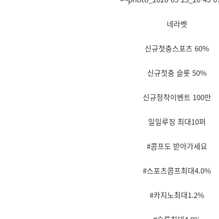
네라벳
신규첫충스포츠 60%
신규첫충 슬롯 50%
신규정착이벤트 100만
일일루징 최대10퍼
#콤프도 받아가세요
#스포츠콤프최대4.0%
#카지노최대1.2%