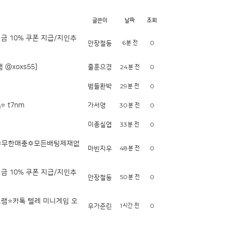
글쓴이
날짜
조회
입금 10% 쿠폰 지급/지인추
6
0
분 전
안장철동
@xoxs55]
24
0
출훈으경
분 전
29
0
범들환박
분 전
️ t7nm
30
0
가서영
분 전
33
0
이종실엽
분 전
70 ✡️무한매충✡️모든배팅제재없
48
0
분 전
마빈지우
입금 10% 쿠폰 지급/지인추
50
0
분 전
안장철동
그램⭐️카톡 텔레 미니게임 오
1
0
시간 전
우가준린