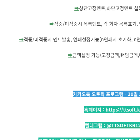
➡️
상단고정멘트,하단고정멘트 설
➡️
적중/미적중시 목록멘트, 각 회차 목록표기,
➡️
적중/미적중시 멘트발송, 연패설정기능(n연패시 초기화, n
➡️
금액설정 가능(고정금액,랜덤금액,
카카오톡 오토픽 프로그램 - 30일 
홈페이지 :
https://ttsoft.k
텔레그램 :
@TTSOFTKR1