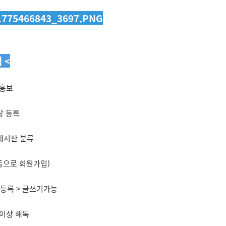
 <
 홍보
상 등록
게시판 분류
동으로 회원가입)
등록 > 글쓰기가능
%이상 해독