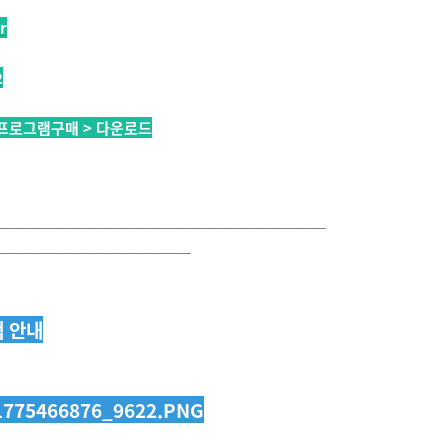
r
2
> 프로그램구매 > 다운로드
──────────────────────
─────────────
 안내