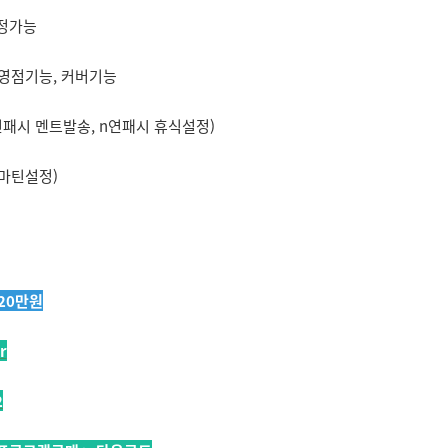
정가능
 영점기능, 커버기능
연패시 멘트발송, n연패시 휴식설정)
마틴설정)
20만원
r
2