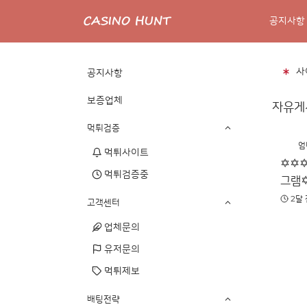
공지사항
사
공지사항
보증업체
자유게
먹튀검증
엄
먹튀사이트
✡️✡
먹튀검증중
그램✡
2
달 
고객센터
업체문의
유저문의
먹튀제보
배팅전략