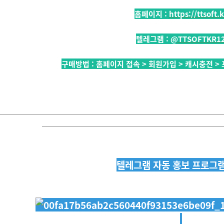
홈페이지 :
https://ttsoft.k
텔레그램 :
@TTSOFTKR1
구매방법 : 홈페이지 접속 > 회원가입 > 캐시충전 
──────────────────────────────
────────────────────────
텔레그램 자동 홍보 프로그램