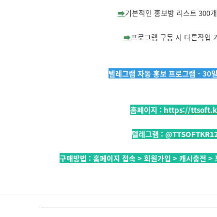
➡️
기본적인 홍보방 리스트 300개
➡️
프로그램 구동 시 다른작업 
텔레그램 자동 홍보 프로그램 - 30일
홈페이지 :
https://ttsoft.k
텔레그램 :
@TTSOFTKR1
구매방법 : 홈페이지 접속 > 회원가입 > 캐시충전 
──────────────────────────────
────────────────────────