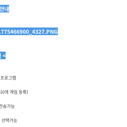
 안내
 <
 프로그램
10개 게임 등록)
 전송가능
배팅 선택가능