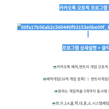
카카오톡 오토픽 프로그램
프로그램 상세설명 > 클릭
➡️
카카오톡 베픽,엔트리 게임 오토픽
➡️
베픽게임(10개 게임 등록) ㅣ 엔트리게임(
➡️
원하는 게임픽을 5개까지 동시에
➡️
좌,우,3,4,홀,짝,대,중,소.시스템