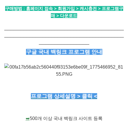
구매방법 : 홈페이지 접속 > 회원가입 > 캐시충전 > 프로그램구
매 > 다운로드
──────────────────────────────────────
──────────────────────────────────────
────────────────
구글 국내 백링크 프로그램 안내
프로그램 상세설명 > 클릭 <
➡️
500개 이상 국내 백링크 사이트 등록