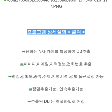
프로그램 상세설명 > 클릭 <
➡️
원하는 N사 카페를 특정하여 DB추출
➡️
아이디,이메일,지역정보,전화번호 추출
➡️
랭킹,정확도,종류,주제,지역,나이,성별 옵션설정 가능
➡️
정밀추출기능 , 연속추출기능
➡️
추출된 DB 는 엑셀파일로 저장