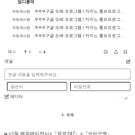
엄디롱덕
✡️✡️✡️구글 도배 프로그램 / 카지노 홍보프로그램 / 텔레그램 자동 홍보프로그램 / 카카오톡 파워볼 오토픽 / DB추출프로그램✡️✡️✡️ - #웹문서자동매크로
자유게시판
✡️✡️✡️구글 도배 프로그램 / 카지노 홍보프로그램 / 텔레그램 자동 홍보프로그램 / 카카오톡 파워볼 오토픽 / DB추출프로그램✡️✡️✡️ - #카지노오토픽
자유게시판
✡️✡️✡️구글 도배 프로그램 / 카지노 홍보프로그램 / 텔레그램 자동 홍보프로그램 / 카카오톡 파워볼 오토픽 / DB추출프로그램✡️✡️✡️ - #커뮤니티 홍보프로그램
자유게시판
✡️✡️✡️구글 도배 프로그램 / 카지노 홍보프로그램 / 텔레그램 자동 홍보프로그램 / 카카오톡 파워볼 오토픽 / DB추출프로그램✡️✡️✡️ - #텔레그램DB초대프로그램
자유게시판
0
0
0
댓글
에디터
목록
⭐️1등 해외에이전시⭐️『유로247』⭐️『브이오벳』