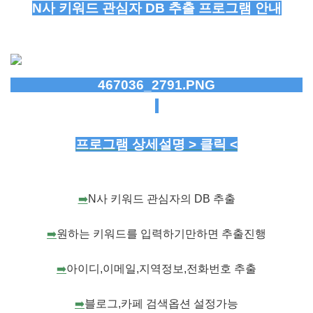
N사 키워드 관심자 DB 추출 프로그램 안내
프로그램 상세설명 > 클릭 <
➡️
N사 키워드 관심자의 DB 추출
➡️
원하는 키워드를 입력하기만하면 추출진행
➡️
아이디,이메일,지역정보,전화번호 추출
➡️
블로그,카페 검색옵션 설정가능