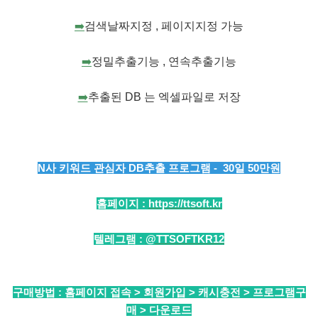
➡️
검색날짜지정 , 페이지지정 가능
➡️
정밀추출기능 , 연속추출기능
➡️
추출된 DB 는 엑셀파일로 저장
N사 키워드 관심자 DB추출 프로그램 - 30일 50만원
홈페이지 :
https://ttsoft.kr
텔레그램 :
@TTSOFTKR12
구매방법 : 홈페이지 접속 > 회원가입 > 캐시충전 > 프로그램구
매 > 다운로드