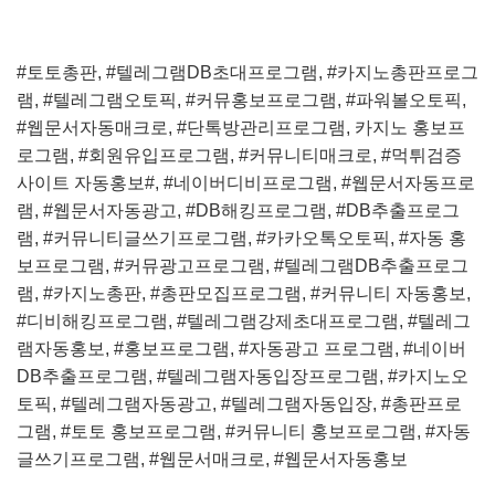
#토토총판, #텔레그램DB초대프로그램, #카지노총판프로그
램, #텔레그램오토픽, #커뮤홍보프로그램, #파워볼오토픽,
#웹문서자동매크로, #단톡방관리프로그램, 카지노 홍보프
로그램, #회원유입프로그램, #커뮤니티매크로, #먹튀검증
사이트 자동홍보#, #네이버디비프로그램, #웹문서자동프로
램, #웹문서자동광고, #DB해킹프로그램, #DB추출프로그
램, #커뮤니티글쓰기프로그램, #카카오톡오토픽, #자동 홍
보프로그램, #커뮤광고프로그램, #텔레그램DB추출프로그
램, #카지노총판, #총판모집프로그램, #커뮤니티 자동홍보,
#디비해킹프로그램, #텔레그램강제초대프로그램, #텔레그
램자동홍보, #홍보프로그램, #자동광고 프로그램, #네이버
DB추출프로그램, #텔레그램자동입장프로그램, #카지노오
토픽, #텔레그램자동광고, #텔레그램자동입장, #총판프로
그램, #토토 홍보프로그램, #커뮤니티 홍보프로그램, #자동
글쓰기프로그램, #웹문서매크로, #웹문서자동홍보