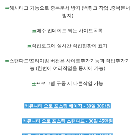
➡️
해시태그 기능으로 중복문서 방지 (백링크 작업 ,중복문서
방지)
➡️
매주 업데이트 되는 사이트목록
➡️
작업로그에 실시간 작업현황이 표기
➡️
스탠다드/프리미엄 버전은 사이트추가기능과 작업추가기
능 (한번에 여러작업을 동시에 가능)
➡️
프로그램 구동 시 다른작업 가능
커뮤니티 오토 포스팅 베이직 - 30일 30만원
커뮤니티 오토 포스팅 스탠다드 - 30일 45만원