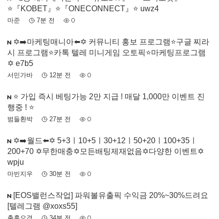
⭐️『KOBET』⭐️『ONECONNECT』⭐️ uwz4
마준
7분 전
0
✡️➡️마케팅매니아⬅️✡️ 커뮤니티 홍보 프로그램⭐️구글 찌라
시 프로그램⭐️카톡 텔레 미니게임 오토픽⭐️마케팅프로그램
✡️ e7b5
서민가바
12분 전
0
⭐️ 가입 즉시 베팅가능 2만 지급 ! 매달 1,000만 이벤트 진
행중 ! ⭐️
범들환박
27분 전
0
✡️➡️월드⬅️✡️ 5+3ㅣ10+5ㅣ30+12ㅣ50+20ㅣ100+35ㅣ
200+70 ✡️무한매충✡️모든배팅제재없음✡️다양한 이벤트✡️
wpju
마빈지우
30분 전
0
[EOS밸런스작업] 파워볼유출픽 수익금 20%~30%드려요
[텔레그램 @xoxs55]
출훈으경
34분 전
0