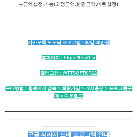
➡️
금액설정 가능(고정금액,랜덤금액,마틴설정)
카카오톡 오토픽 프로그램 - 30일 20만원
홈페이지 :
https://ttsoft.kr
텔레그램 :
@TTSOFTKR12
구매방법 : 홈페이지 접속 > 회원가입 > 캐시충전 > 프로그램구
매 > 다운로드
──────────────────────────────────────
──────────────────────────────────────
────────────────
구글 찌라시 도배 프로그램 안내