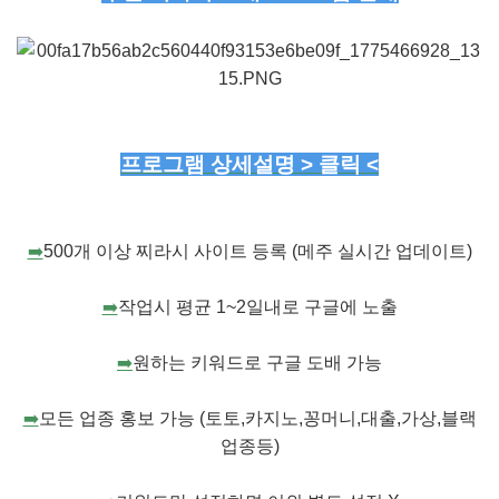
프로그램 상세설명 > 클릭 <
➡️
500개 이상 찌라시 사이트 등록 (메주 실시간 업데이트)
➡️
작업시 평균 1~2일내로 구글에 노출
➡️
원하는 키워드로 구글 도배 가능
➡️
모든 업종 홍보 가능 (토토,카지노,꽁머니,대출,가상,블랙
업종등)