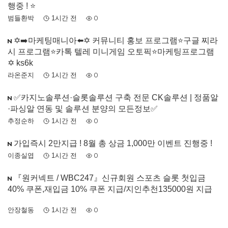
행중 ! ⭐️
범들환박
1시간 전
0
✡️➡️마케팅매니아⬅️✡️ 커뮤니티 홍보 프로그램⭐️구글 찌라
시 프로그램⭐️카톡 텔레 미니게임 오토픽⭐️마케팅프로그램
✡️ ks6k
라온준지
1시간 전
0
✅카지노솔루션·슬롯솔루션 구축 전문 CK솔루션 | 정품알
·파싱알 연동 및 솔루션 분양의 모든정보✅
추정순하
1시간 전
0
가입즉시 2만지급 ! 8월 총 상금 1,000만 이벤트 진행중 !
이종실엽
1시간 전
0
『원커넥트 / WBC247』신규회원 스포츠 슬롯 첫입금
40% 쿠폰,재입금 10% 쿠폰 지급/지인추천135000원 지급
안장철동
1시간 전
0