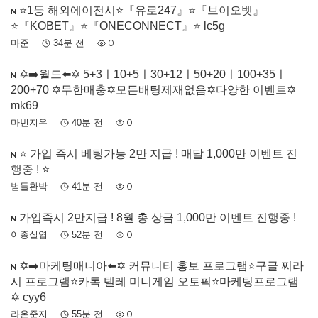
⭐️1등 해외에이전시⭐️『유로247』⭐️『브이오벳』
⭐️『KOBET』⭐️『ONECONNECT』⭐️ lc5g
마준
34분 전
0
✡️➡️월드⬅️✡️ 5+3ㅣ10+5ㅣ30+12ㅣ50+20ㅣ100+35ㅣ
200+70 ✡️무한매충✡️모든배팅제재없음✡️다양한 이벤트✡️
mk69
마빈지우
40분 전
0
⭐️ 가입 즉시 베팅가능 2만 지급 ! 매달 1,000만 이벤트 진
행중 ! ⭐️
범들환박
41분 전
0
가입즉시 2만지급 ! 8월 총 상금 1,000만 이벤트 진행중 !
이종실엽
52분 전
0
✡️➡️마케팅매니아⬅️✡️ 커뮤니티 홍보 프로그램⭐️구글 찌라
시 프로그램⭐️카톡 텔레 미니게임 오토픽⭐️마케팅프로그램
✡️ cyy6
라온준지
55분 전
0