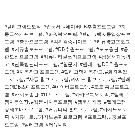
#텔레그램오토픽, #웹문서, #네이버DB추출프로그램, #자
동글쓰기프로그램, #파워볼오토픽, #텔레그램자동입장프로
그램, #총판프로그램, #먹튀검증사이트 #, #커뮤광고프로그
램, #커뮤홍보프로그램, #DB추출프로그램, #토토총판, #총
판모집프로그램, #커뮤니티글쓰기프로그램, #웹문서자동광
고, #단톡방관리프로그램, #웹문서, #텔레그램DB추출프로
그램, #자동광고 프로그램, #텔레그램자동광고, #회원유입
프로그램, #자동 홍보프로그램, 카지노 홍보프로그램, #텔레
그램DB초대프로그램, #네이버프로그램, #토토 홍보프로그
램, #카지노총판, #DB프로그램, #카카오톡오토픽, #텔레그
램자동입장, #웹문서자동프로램, #웹문서자동, #텔레그램
강제초대프로그램, #커뮤니티 홍보프로그램, #카지노오토
픽, #커뮤니로, #카지노총판프로그램, #프로그램, #홍보프
로그램, #텔레그램, #커뮤니티