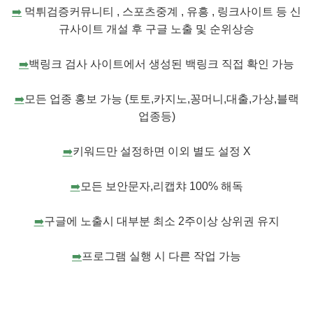
➡️
먹튀검증커뮤니티 , 스포츠중계 , 유흥 , 링크사이트 등 신
규사이트 개설 후 구글 노출 및 순위상승
➡️
백링크 검사 사이트에서 생성된 백링크 직접 확인 가능
➡️
모든 업종 홍보 가능 (토토,카지노,꽁머니,대출,가상,블랙
업종등)
➡️
키워드만 설정하면 이외 별도 설정 X
➡️
모든 보안문자,리캡챠 100% 해독
➡️
구글에 노출시 대부분 최소 2주이상 상위권 유지
➡️
프로그램 실행 시 다른 작업 가능