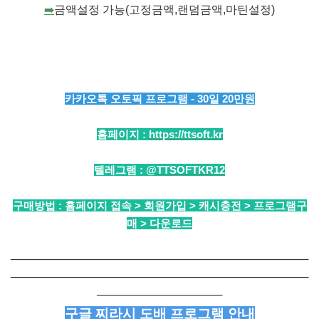
➡️
금액설정 가능(고정금액,랜덤금액,마틴설정)
카카오톡 오토픽 프로그램 - 30일 20만원
홈페이지 :
https://ttsoft.kr
텔레그램 :
@TTSOFTKR12
구매방법 : 홈페이지 접속 > 회원가입 > 캐시충전 > 프로그램구
매 > 다운로드
──────────────────────────────────────
──────────────────────────────────────
────────────────
구글 찌라시 도배 프로그램 안내