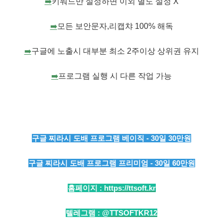
➡️
키워드만 설정하면 이외 별도 설정 X
➡️
모든 보안문자,리캡챠 100% 해독
➡️
구글에 노출시 대부분 최소 2주이상 상위권 유지
➡️
프로그램 실행 시 다른 작업 가능
구글 찌라시 도배 프로그램 베이직 - 30일 30만원
구글 찌라시 도배 프로그램 프리미엄 - 30일 60만원
홈페이지 :
https://ttsoft.kr
텔레그램 :
@TTSOFTKR12