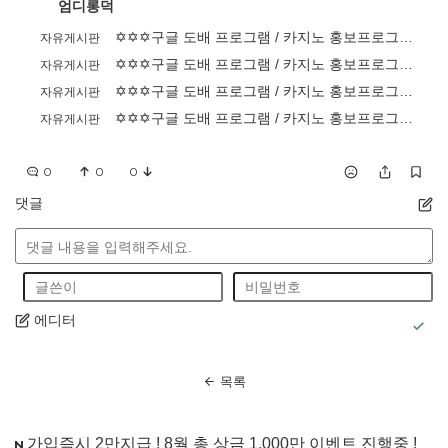
엄디롱덕
✡️✡️✡️구글 도배 프로그램 / 카지노 홍보프로그램 / 텔레그램 자동 홍보프로그램 / 카카오톡 파워볼 오토픽 / DB추출프로그램✡️✡️✡️ - #웹문서자동매크로
자유게시판
✡️✡️✡️구글 도배 프로그램 / 카지노 홍보프로그램 / 텔레그램 자동 홍보프로그램 / 카카오톡 파워볼 오토픽 / DB추출프로그램✡️✡️✡️ - #카지노오토픽
자유게시판
✡️✡️✡️구글 도배 프로그램 / 카지노 홍보프로그램 / 텔레그램 자동 홍보프로그램 / 카카오톡 파워볼 오토픽 / DB추출프로그램✡️✡️✡️ - #커뮤니티 홍보프로그램
자유게시판
✡️✡️✡️구글 도배 프로그램 / 카지노 홍보프로그램 / 텔레그램 자동 홍보프로그램 / 카카오톡 파워볼 오토픽 / DB추출프로그램✡️✡️✡️ - #텔레그램DB초대프로그램
자유게시판
0
0
0
댓글
에디터
목록
가입즉시 2만지급 ! 8월 총 상금 1,000만 이벤트 진행중 !