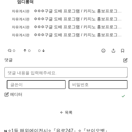
엄디롱덕
✡️✡️✡️구글 도배 프로그램 / 카지노 홍보프로그램 / 텔레그램 자동 홍보프로그램 / 카카오톡 파워볼 오토픽 / DB추출프로그램✡️✡️✡️ - #웹문서자동매크로
자유게시판
✡️✡️✡️구글 도배 프로그램 / 카지노 홍보프로그램 / 텔레그램 자동 홍보프로그램 / 카카오톡 파워볼 오토픽 / DB추출프로그램✡️✡️✡️ - #카지노오토픽
자유게시판
✡️✡️✡️구글 도배 프로그램 / 카지노 홍보프로그램 / 텔레그램 자동 홍보프로그램 / 카카오톡 파워볼 오토픽 / DB추출프로그램✡️✡️✡️ - #커뮤니티 홍보프로그램
자유게시판
✡️✡️✡️구글 도배 프로그램 / 카지노 홍보프로그램 / 텔레그램 자동 홍보프로그램 / 카카오톡 파워볼 오토픽 / DB추출프로그램✡️✡️✡️ - #텔레그램DB초대프로그램
자유게시판
0
0
0
댓글
에디터
목록
⭐️1등 해외에이전시⭐️『유로247』⭐️『브이오벳』