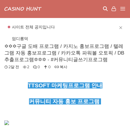
사이트 전체 공지입니다
엄디롱덕
✡️✡️✡️구글 도배 프로그램 / 카지노 홍보프로그램 / 텔레
그램 자동 홍보프로그램 / 카카오톡 파워볼 오토픽 / DB
추출프로그램✡️✡️✡️ - #커뮤니티글쓰기프로그램
2
달 전
2
0
0
복사
TTSOFT 마케팅프로그램 안내
커뮤니티 자동 홍보 프로그램