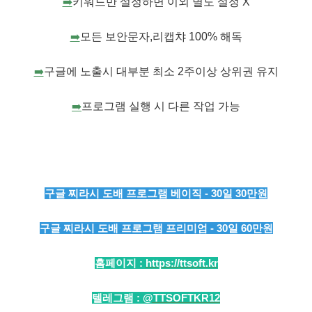
➡️
키워드만 설정하면 이외 별도 설정 X
➡️
모든 보안문자,리캡챠 100% 해독
➡️
구글에 노출시 대부분 최소 2주이상 상위권 유지
➡️
프로그램 실행 시 다른 작업 가능
구글 찌라시 도배 프로그램 베이직 - 30일 30만원
구글 찌라시 도배 프로그램 프리미엄 - 30일 60만원
홈페이지 :
https://ttsoft.kr
텔레그램 :
@TTSOFTKR12