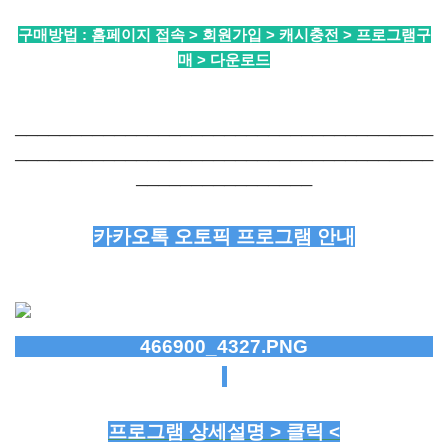
구매방법 : 홈페이지 접속 > 회원가입 > 캐시충전 > 프로그램구
매 > 다운로드
──────────────────────────────────────
──────────────────────────────────────
────────────────
카카오톡 오토픽 프로그램 안내
프로그램 상세설명 > 클릭 <