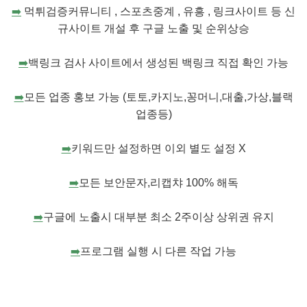
➡️
먹튀검증커뮤니티 , 스포츠중계 , 유흥 , 링크사이트 등 신
규사이트 개설 후 구글 노출 및 순위상승
➡️
백링크 검사 사이트에서 생성된 백링크 직접 확인 가능
➡️
모든 업종 홍보 가능 (토토,카지노,꽁머니,대출,가상,블랙
업종등)
➡️
키워드만 설정하면 이외 별도 설정 X
➡️
모든 보안문자,리캡챠 100% 해독
➡️
구글에 노출시 대부분 최소 2주이상 상위권 유지
➡️
프로그램 실행 시 다른 작업 가능