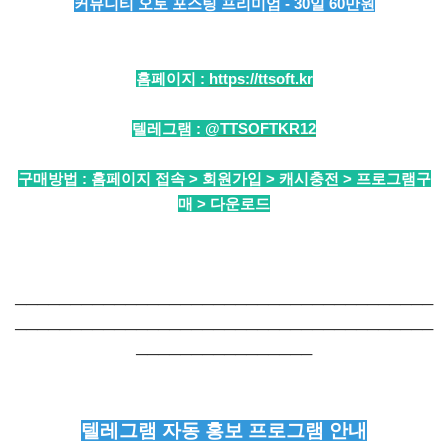
커뮤니티 오토 포스팅 프리미엄 - 30일 60만원
홈페이지 :
https://ttsoft.kr
텔레그램 :
@TTSOFTKR12
구매방법 : 홈페이지 접속 > 회원가입 > 캐시충전 > 프로그램구
매 > 다운로드
──────────────────────────────────────
──────────────────────────────────────
────────────────
텔레그램 자동 홍보 프로그램 안내