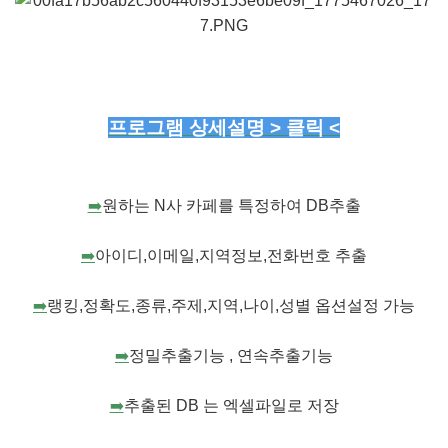
프로그램 상세설명 > 클릭 <
➡️
원하는 N사 카페를 특정하여 DB추출
➡️
아이디,이메일,지역정보,전화번호 추출
➡️
랭킹,정확도,종류,주제,지역,나이,성별 옵션설정 가능
➡️
정밀추출기능 , 연속추출기능
➡️
추출된 DB 는 엑셀파일로 저장