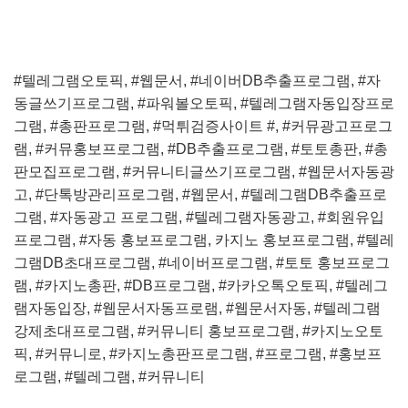
#텔레그램오토픽, #웹문서, #네이버DB추출프로그램, #자
동글쓰기프로그램, #파워볼오토픽, #텔레그램자동입장프로
그램, #총판프로그램, #먹튀검증사이트 #, #커뮤광고프로그
램, #커뮤홍보프로그램, #DB추출프로그램, #토토총판, #총
판모집프로그램, #커뮤니티글쓰기프로그램, #웹문서자동광
고, #단톡방관리프로그램, #웹문서, #텔레그램DB추출프로
그램, #자동광고 프로그램, #텔레그램자동광고, #회원유입
프로그램, #자동 홍보프로그램, 카지노 홍보프로그램, #텔레
그램DB초대프로그램, #네이버프로그램, #토토 홍보프로그
램, #카지노총판, #DB프로그램, #카카오톡오토픽, #텔레그
램자동입장, #웹문서자동프로램, #웹문서자동, #텔레그램
강제초대프로그램, #커뮤니티 홍보프로그램, #카지노오토
픽, #커뮤니로, #카지노총판프로그램, #프로그램, #홍보프
로그램, #텔레그램, #커뮤니티