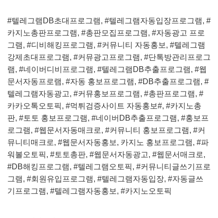
#텔레그램DB초대프로그램, #텔레그램자동입장프로그램, #
카지노총판프로그램, #총판모집프로그램, #자동광고 프로
그램, #디비해킹프로그램, #커뮤니티 자동홍보, #텔레그램
강제초대프로그램, #커뮤광고프로그램, #단톡방관리프로그
램, #네이버디비프로그램, #텔레그램DB추출프로그램, #웹
문서자동프로램, #자동 홍보프로그램, #DB추출프로그램, #
텔레그램자동광고, #커뮤홍보프로그램, #총판프로그램, #
카카오톡오토픽, #먹튀검증사이트 자동홍보#, #카지노총
판, #토토 홍보프로그램, #네이버DB추출프로그램, #홍보프
로그램, #웹문서자동매크로, #커뮤니티 홍보프로그램, #커
뮤니티매크로, #웹문서자동홍보, 카지노 홍보프로그램, #파
워볼오토픽, #토토총판, #웹문서자동광고, #웹문서매크로,
#DB해킹프로그램, #텔레그램오토픽, #커뮤니티글쓰기프로
그램, #회원유입프로그램, #텔레그램자동입장, #자동글쓰
기프로그램, #텔레그램자동홍보, #카지노오토픽