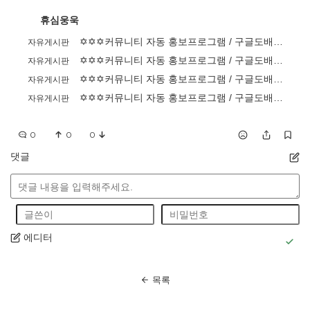
휴심웅욱
✡️✡️✡️커뮤니티 자동 홍보프로그램 / 구글도배프로그램 / 텔레그램 자동 홍보프로그램 / 백링크 도배프로그램 /카카오톡 파워볼 오토픽 / DB추출프로그램✡️✡️✡️ - #웹문서자동프로램
자유게시판
✡️✡️✡️커뮤니티 자동 홍보프로그램 / 구글도배프로그램 / 텔레그램 자동 홍보프로그램 / 백링크 도배프로그램 /카카오톡 파워볼 오토픽 / DB추출프로그램✡️✡️✡️ - #텔레그램DB초대프로그램
자유게시판
✡️✡️✡️커뮤니티 자동 홍보프로그램 / 구글도배프로그램 / 텔레그램 자동 홍보프로그램 / 백링크 도배프로그램 /카카오톡 파워볼 오토픽 / DB추출프로그램✡️✡️✡️ - #자동 홍보프로그램
자유게시판
✡️✡️✡️커뮤니티 자동 홍보프로그램 / 구글도배프로그램 / 텔레그램 자동 홍보프로그램 / 백링크 도배프로그램 /카카오톡 파워볼 오토픽 / DB추출프로그램✡️✡️✡️ - #웹문서자동프로램
자유게시판
0
0
0
댓글
에디터
목록