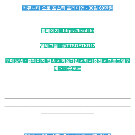
커뮤니티 오토 포스팅 프리미엄 - 30일 60만원
홈페이지 :
https://ttsoft.kr
텔레그램 :
@TTSOFTKR12
구매방법 : 홈페이지 접속 > 회원가입 > 캐시충전 > 프로그램구
매 > 다운로드
──────────────────────────────────────
──────────────────────────────────────
────────────────