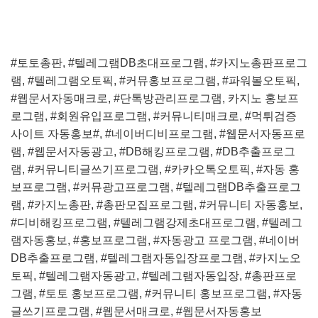
#토토총판, #텔레그램DB초대프로그램, #카지노총판프로그
램, #텔레그램오토픽, #커뮤홍보프로그램, #파워볼오토픽,
#웹문서자동매크로, #단톡방관리프로그램, 카지노 홍보프
로그램, #회원유입프로그램, #커뮤니티매크로, #먹튀검증
사이트 자동홍보#, #네이버디비프로그램, #웹문서자동프로
램, #웹문서자동광고, #DB해킹프로그램, #DB추출프로그
램, #커뮤니티글쓰기프로그램, #카카오톡오토픽, #자동 홍
보프로그램, #커뮤광고프로그램, #텔레그램DB추출프로그
램, #카지노총판, #총판모집프로그램, #커뮤니티 자동홍보,
#디비해킹프로그램, #텔레그램강제초대프로그램, #텔레그
램자동홍보, #홍보프로그램, #자동광고 프로그램, #네이버
DB추출프로그램, #텔레그램자동입장프로그램, #카지노오
토픽, #텔레그램자동광고, #텔레그램자동입장, #총판프로
그램, #토토 홍보프로그램, #커뮤니티 홍보프로그램, #자동
글쓰기프로그램, #웹문서매크로, #웹문서자동홍보