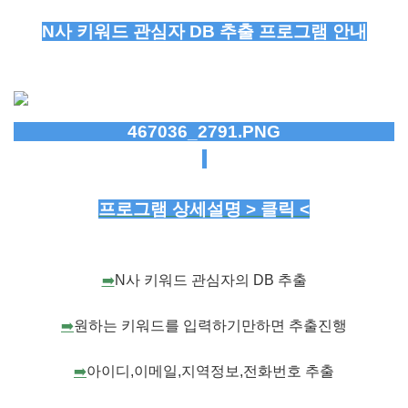
N사 키워드 관심자 DB 추출 프로그램 안내
프로그램 상세설명 > 클릭 <
➡️
N사 키워드 관심자의 DB 추출
➡️
원하는 키워드를 입력하기만하면 추출진행
➡️
아이디,이메일,지역정보,전화번호 추출