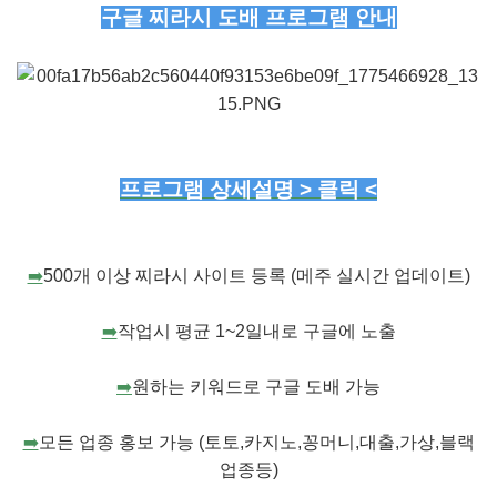
구글 찌라시 도배 프로그램 안내
프로그램 상세설명 > 클릭 <
➡️
500개 이상 찌라시 사이트 등록 (메주 실시간 업데이트)
➡️
작업시 평균 1~2일내로 구글에 노출
➡️
원하는 키워드로 구글 도배 가능
➡️
모든 업종 홍보 가능 (토토,카지노,꽁머니,대출,가상,블랙
업종등)