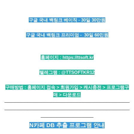
구글 국내 백링크 베이직 - 30일 30만원
구글 국내 백링크 프리미엄 - 30일 60민원
홈페이지 :
https://ttsoft.kr
텔레그램 :
@TTSOFTKR12
구매방법 : 홈페이지 접속 > 회원가입 > 캐시충전 > 프로그램구
매 > 다운로드
──────────────────────────────────────
──────────────────────────────────────
────────────────
N카페 DB 추출 프로그램 안내