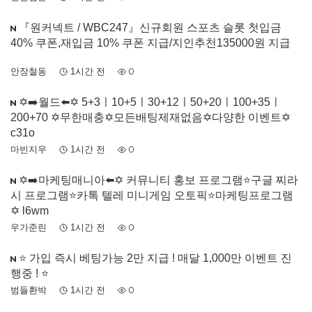
『원커넥트 / WBC247』신규회원 스포츠 슬롯 첫입금
40% 쿠폰,재입금 10% 쿠폰 지급/지인추천135000원 지급
안장철동
1시간 전
0
✡️➡️월드⬅️✡️ 5+3ㅣ10+5ㅣ30+12ㅣ50+20ㅣ100+35ㅣ
200+70 ✡️무한매충✡️모든배팅제재없음✡️다양한 이벤트✡️
c31o
마빈지우
1시간 전
0
✡️➡️마케팅매니아⬅️✡️ 커뮤니티 홍보 프로그램⭐️구글 찌라
시 프로그램⭐️카톡 텔레 미니게임 오토픽⭐️마케팅프로그램
✡️ l6wm
우가준린
1시간 전
0
⭐️ 가입 즉시 베팅가능 2만 지급 ! 매달 1,000만 이벤트 진
행중 ! ⭐️
범들환박
1시간 전
0