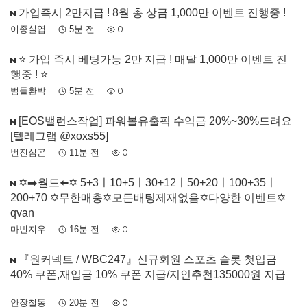
가입즉시 2만지급 ! 8월 총 상금 1,000만 이벤트 진행중 !
이종실엽
5분 전
0
⭐️ 가입 즉시 베팅가능 2만 지급 ! 매달 1,000만 이벤트 진
행중 ! ⭐️
범들환박
5분 전
0
[EOS밸런스작업] 파워볼유출픽 수익금 20%~30%드려요
[텔레그램 @xoxs55]
번진심곤
11분 전
0
✡️➡️월드⬅️✡️ 5+3ㅣ10+5ㅣ30+12ㅣ50+20ㅣ100+35ㅣ
200+70 ✡️무한매충✡️모든배팅제재없음✡️다양한 이벤트✡️
qvan
마빈지우
16분 전
0
『원커넥트 / WBC247』신규회원 스포츠 슬롯 첫입금
40% 쿠폰,재입금 10% 쿠폰 지급/지인추천135000원 지급
안장철동
20분 전
0