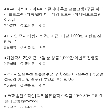
✡️➡️마케팅매니아⬅️✡️ 커뮤니티 홍보 프로그램⭐️구글 찌라
시 프로그램⭐️카톡 텔레 미니게임 오토픽⭐️마케팅프로그램
✡️ vzy5
우가준린
21분 전
0
⭐️ 가입 즉시 베팅가능 2만 지급 ! 매달 1,000만 이벤트 진
행중 ! ⭐️
범들환박
47분 전
0
가입즉시 2만지급 ! 8월 총 상금 1,000만 이벤트 진행중 !
이종실엽
48분 전
0
✅카지노솔루션·슬롯솔루션 구축 전문 CK솔루션 | 정품알
·파싱알 연동 및 솔루션 분양의 모든정보✅
추정순하
48분 전
0
[EOS밸런스작업] 파워볼유출픽 수익금 20%~30%드려요
[텔레그램 @xoxs55]
번진심곤
1시간 전
0