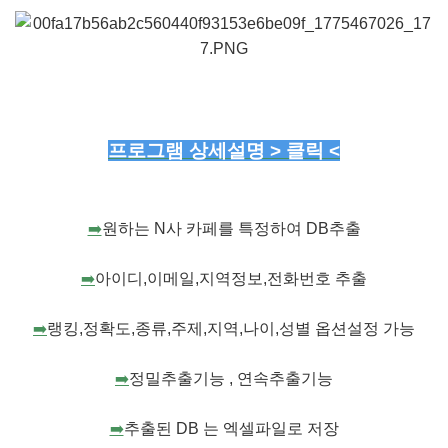
프로그램 상세설명 > 클릭 <
➡️
원하는 N사 카페를 특정하여 DB추출
➡️
아이디,이메일,지역정보,전화번호 추출
➡️
랭킹,정확도,종류,주제,지역,나이,성별 옵션설정 가능
➡️
정밀추출기능 , 연속추출기능
➡️
추출된 DB 는 엑셀파일로 저장