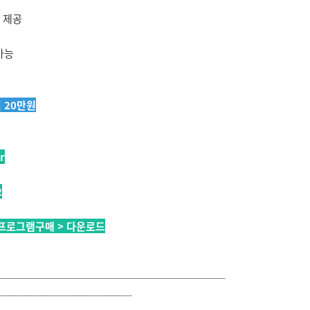
 제공
가능
 20만원
r
2
> 프로그램구매 > 다운로드
──────────────────────
─────────────