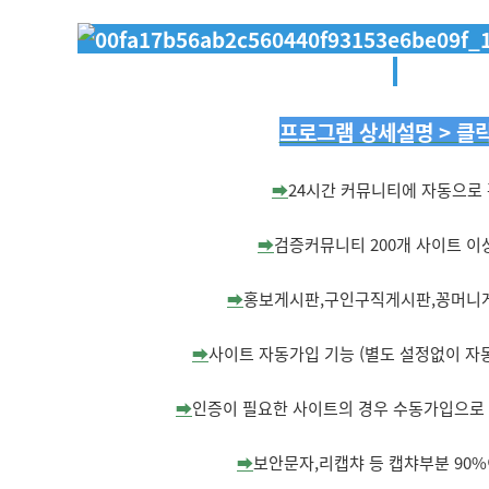
프로그램 상세설명 > 클릭
➡️
24시간 커뮤니티에 자동으로
➡️
검증커뮤니티 200개 사이트 이
➡️
홍보게시판,구인구직게시판,꽁머니
➡️
사이트 자동가입 기능 (별도 설정없이 자
➡️
인증이 필요한 사이트의 경우 수동가입으로 
➡️
보안문자,리캡챠 등 캡챠부분 90