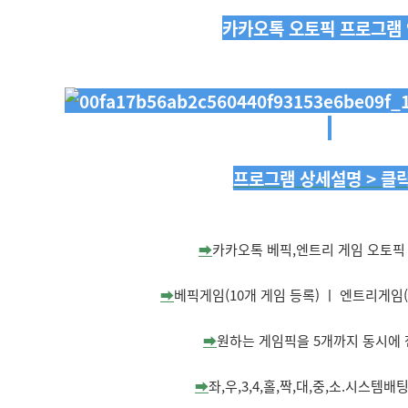
카카오톡 오토픽 프로그램
프로그램 상세설명 > 클릭
➡️
카카오톡 베픽,엔트리 게임 오토픽
➡️
베픽게임(10개 게임 등록) ㅣ 엔트리게임(
➡️
원하는 게임픽을 5개까지 동시에
➡️
좌,우,3,4,홀,짝,대,중,소.시스템