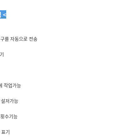
 <
문구를 자동으로 전송
표기
에 작업가능
드 설저가능
 횟수기능
 표기