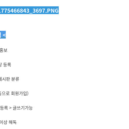
 <
 홍보
상 등록
게시판 분류
동으로 회원가입)
등록 > 글쓰기가능
%이상 해독