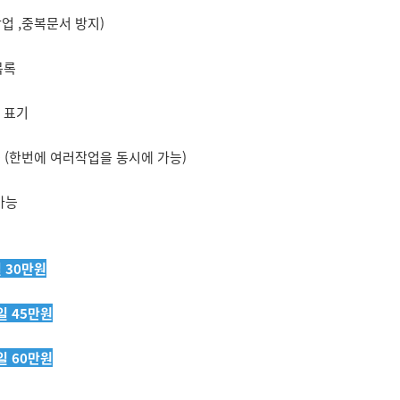
업 ,중복문서 방지)
목록
 표기
(한번에 여러작업을 동시에 가능)
가능
 30만원
일 45만원
일 60만원