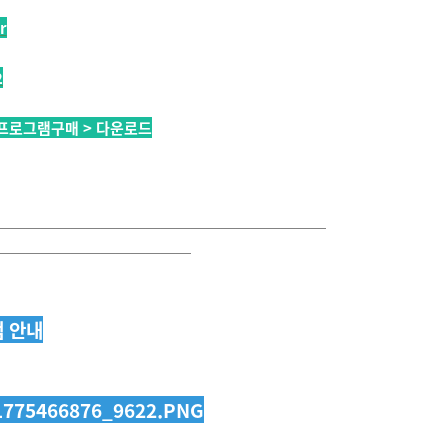
r
2
> 프로그램구매 > 다운로드
──────────────────────
─────────────
 안내