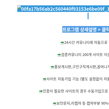
프로그램 상세설명 > 클릭
➡️
24시간 커뮤니티에 자동으로
➡️
검증커뮤니티 200개 사이트 이
➡️
홍보게시판,구인구직게시판,꽁머니
➡️
사이트 자동가입 기능 (별도 설정없이 자
➡️
인증이 필요한 사이트의 경우 수동가입으로 
➡️
보안문자,리캡챠 등 캡챠부분 90