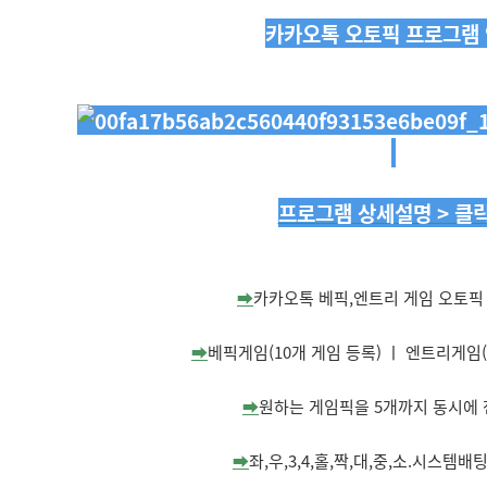
카카오톡 오토픽 프로그램
프로그램 상세설명 > 클릭
➡️
카카오톡 베픽,엔트리 게임 오토픽
➡️
베픽게임(10개 게임 등록) ㅣ 엔트리게임(
➡️
원하는 게임픽을 5개까지 동시에
➡️
좌,우,3,4,홀,짝,대,중,소.시스템