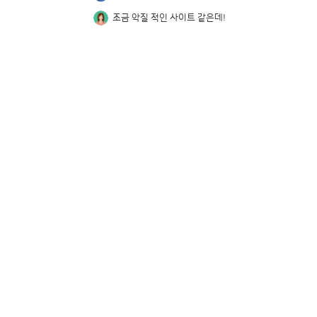
조금 악질 적인 사이트 같은데!