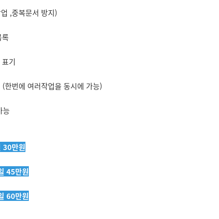
업 ,중복문서 방지)
목록
 표기
(한번에 여러작업을 동시에 가능)
가능
 30만원
일 45만원
일 60만원