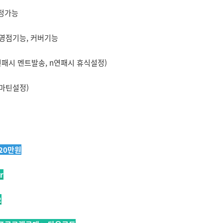
정가능
 영점기능, 커버기능
연패시 멘트발송, n연패시 휴식설정)
마틴설정)
20만원
r
2