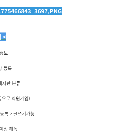
 <
 홍보
상 등록
게시판 분류
동으로 회원가입)
등록 > 글쓰기가능
%이상 해독