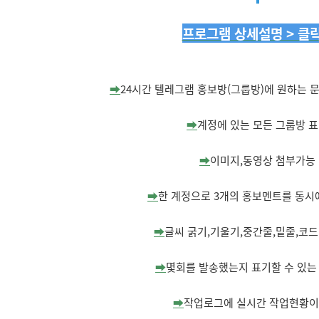
프로그램 상세설명 > 클릭
➡️
24시간 텔레그램 홍보방(그룹방)에 원하는 
➡️
계정에 있는 모든 그룹방 
➡️
이미지,동영상 첨부가능
➡️
한 계정으로 3개의 홍보멘트를 동시
➡️
글씨 굵기,기울기,중간줄,밑줄,코
➡️
몇회를 발송했는지 표기할 수 있는
➡️
작업로그에 실시간 작업현황이