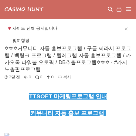
사이트 전체 공지입니다
빛여항평
✡️✡️✡️커뮤니티 자동 홍보프로그램 / 구글 찌라시 프로그
램 / 백링크 프로그램 / 텔레그램 자동 홍보프로그램 / 카
카오톡 파워볼 오토픽 / DB추출프로그램✡️✡️✡️ - #카지
노총판프로그램
2
달 전
0
0
0
복사
TTSOFT 마케팅프로그램 안내
커뮤니티 자동 홍보 프로그램