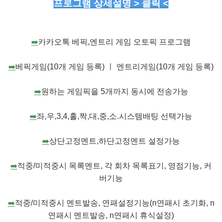
프로그램 상세설명 > 클릭 <
➡️
카카오톡 베픽,엔트리 게임 오토픽 프로그램
➡️
베픽게임(10개 게임 등록) ㅣ 엔트리게임(10개 게임 등록)
➡️
원하는 게임픽을 5개까지 동시에 전송가능
➡️
좌,우,3,4,홀,짝,대,중,소.시스템배팅 선택가능
➡️
상단고정멘트,하단고정멘트 설정가능
➡️
적중/미적중시 목록멘트, 각 회차 목록표기, 영점기능, 커
버기능
➡️
적중/미적중시 멘트발송, 연패설정기능(n연패시 초기화, n
연패시 멘트발송, n연패시 휴식설정)