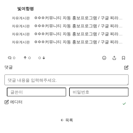
빛여항평
✡️✡️✡️커뮤니티 자동 홍보프로그램 / 구글 찌라시 프로그램 / 백링크 프로그램 / 텔레그램 자동 홍보프로그램 / 카카오톡 파워볼 오토픽 / DB추출프로그램✡️✡️✡️ - #텔레그램DB추출프로그램
자유게시판
✡️✡️✡️커뮤니티 자동 홍보프로그램 / 구글 찌라시 프로그램 / 백링크 프로그램 / 텔레그램 자동 홍보프로그램 / 카카오톡 파워볼 오토픽 / DB추출프로그램✡️✡️✡️ - #카지노총판프로그램
자유게시판
✡️✡️✡️커뮤니티 자동 홍보프로그램 / 구글 찌라시 프로그램 / 백링크 프로그램 / 텔레그램 자동 홍보프로그램 / 카카오톡 파워볼 오토픽 / DB추출프로그램✡️✡️✡️ - #디비해킹프로그램
자유게시판
✡️✡️✡️커뮤니티 자동 홍보프로그램 / 구글 찌라시 프로그램 / 백링크 프로그램 / 텔레그램 자동 홍보프로그램 / 카카오톡 파워볼 오토픽 / DB추출프로그램✡️✡️✡️ - #자동글쓰기프로그램
자유게시판
0
0
0
댓글
에디터
목록