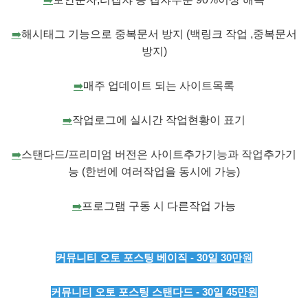
➡️
해시태그 기능으로 중복문서 방지 (백링크 작업 ,중복문서
방지)
➡️
매주 업데이트 되는 사이트목록
➡️
작업로그에 실시간 작업현황이 표기
➡️
스탠다드/프리미엄 버전은 사이트추가기능과 작업추가기
능 (한번에 여러작업을 동시에 가능)
➡️
프로그램 구동 시 다른작업 가능
커뮤니티 오토 포스팅 베이직 - 30일 30만원
커뮤니티 오토 포스팅 스탠다드 - 30일 45만원