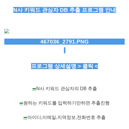
N사 키워드 관심자 DB 추출 프로그램 안내
프로그램 상세설명 > 클릭 <
➡️
N사 키워드 관심자의 DB 추출
➡️
원하는 키워드를 입력하기만하면 추출진행
➡️
아이디,이메일,지역정보,전화번호 추출