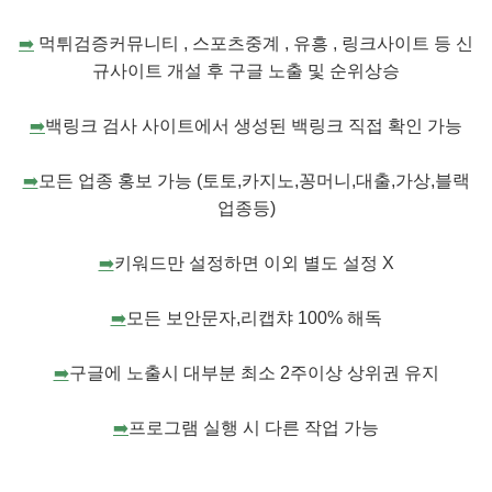
➡️
먹튀검증커뮤니티 , 스포츠중계 , 유흥 , 링크사이트 등 신
규사이트 개설 후 구글 노출 및 순위상승
➡️
백링크 검사 사이트에서 생성된 백링크 직접 확인 가능
➡️
모든 업종 홍보 가능 (토토,카지노,꽁머니,대출,가상,블랙
업종등)
➡️
키워드만 설정하면 이외 별도 설정 X
➡️
모든 보안문자,리캡챠 100% 해독
➡️
구글에 노출시 대부분 최소 2주이상 상위권 유지
➡️
프로그램 실행 시 다른 작업 가능