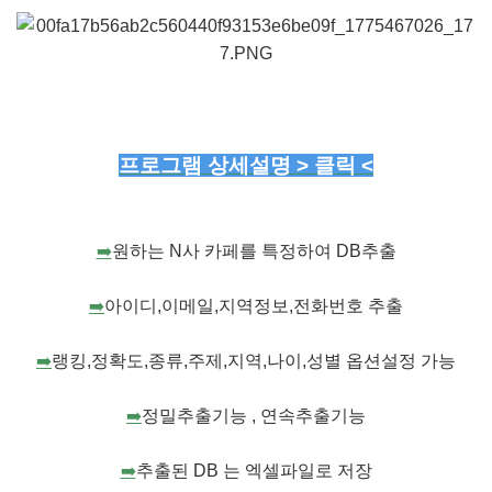
프로그램 상세설명 > 클릭 <
➡️
원하는 N사 카페를 특정하여 DB추출
➡️
아이디,이메일,지역정보,전화번호 추출
➡️
랭킹,정확도,종류,주제,지역,나이,성별 옵션설정 가능
➡️
정밀추출기능 , 연속추출기능
➡️
추출된 DB 는 엑셀파일로 저장