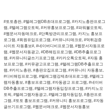
#토토총판, #텔레그램DB초대프로그램, #카지노총판프로그
램, #텔레그램오토픽, #커뮤홍보프로그램, #파워볼오토픽,
#웹문서자동매크로, #단톡방관리프로그램, 카지노 홍보프
로그램, #회원유입프로그램, #커뮤니티매크로, #먹튀검증
사이트 자동홍보#, #네이버디비프로그램, #웹문서자동프로
램, #웹문서자동광고, #DB해킹프로그램, #DB추출프로그
램, #커뮤니티글쓰기프로그램, #카카오톡오토픽, #자동 홍
보프로그램, #커뮤광고프로그램, #텔레그램DB추출프로그
램, #카지노총판, #총판모집프로그램, #커뮤니티 자동홍보,
#디비해킹프로그램, #텔레그램강제초대프로그램, #텔레그
램자동홍보, #홍보프로그램, #자동광고 프로그램, #네이버
DB추출프로그램, #텔레그램자동입장프로그램, #카지노오
토픽, #텔레그램자동광고, #텔레그램자동입장, #총판프로
그램, #토토 홍보프로그램, #커뮤니티 홍보프로그램, #자동
글쓰기프로그램, #웹문서매크로, #웹문서자동홍보