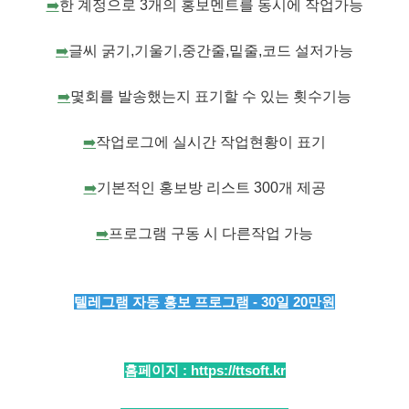
➡️
한 계정으로 3개의 홍보멘트를 동시에 작업가능
➡️
글씨 굵기,기울기,중간줄,밑줄,코드 설저가능
➡️
몇회를 발송했는지 표기할 수 있는 횟수기능
➡️
작업로그에 실시간 작업현황이 표기
➡️
기본적인 홍보방 리스트 300개 제공
➡️
프로그램 구동 시 다른작업 가능
텔레그램 자동 홍보 프로그램 - 30일 20만원
홈페이지 :
https://ttsoft.kr