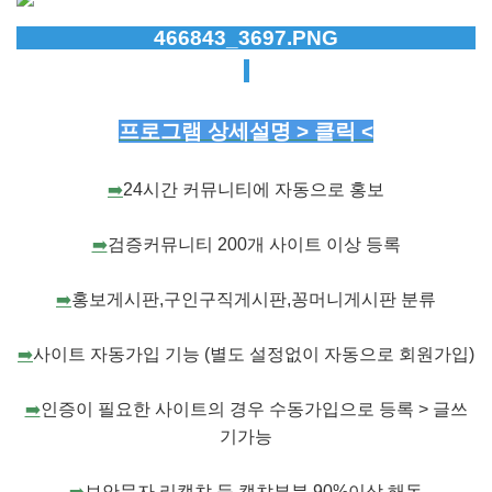
프로그램 상세설명 > 클릭 <
➡️
24시간 커뮤니티에 자동으로 홍보
➡️
검증커뮤니티 200개 사이트 이상 등록
➡️
홍보게시판,구인구직게시판,꽁머니게시판 분류
➡️
사이트 자동가입 기능 (별도 설정없이 자동으로 회원가입)
➡️
인증이 필요한 사이트의 경우 수동가입으로 등록 > 글쓰
기가능
➡️
보안문자,리캡챠 등 캡챠부분 90%이상 해독