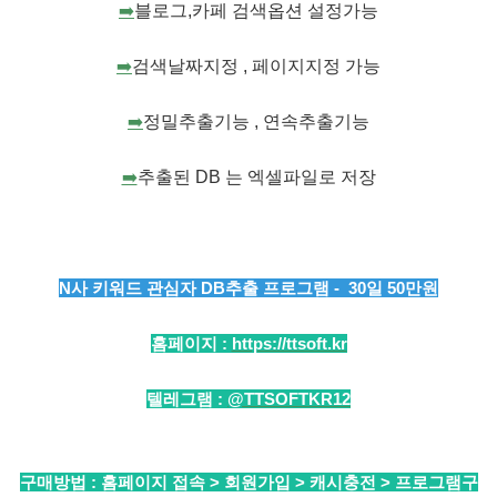
➡️
블로그,카페 검색옵션 설정가능
➡️
검색날짜지정 , 페이지지정 가능
➡️
정밀추출기능 , 연속추출기능
➡️
추출된 DB 는 엑셀파일로 저장
N사 키워드 관심자 DB추출 프로그램 - 30일 50만원
홈페이지 :
https://ttsoft.kr
텔레그램 :
@TTSOFTKR12
구매방법 : 홈페이지 접속 > 회원가입 > 캐시충전 > 프로그램구