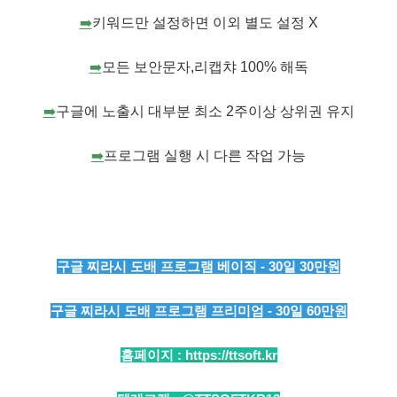
➡️
키워드만 설정하면 이외 별도 설정 X
➡️
모든 보안문자,리캡챠 100% 해독
➡️
구글에 노출시 대부분 최소 2주이상 상위권 유지
➡️
프로그램 실행 시 다른 작업 가능
구글 찌라시 도배 프로그램 베이직 - 30일 30만원
구글 찌라시 도배 프로그램 프리미엄 - 30일 60만원
홈페이지 :
https://ttsoft.kr