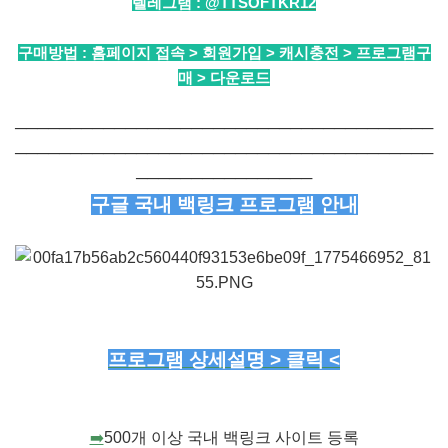
텔레그램 :
@TTSOFTKR12
구매방법 : 홈페이지 접속 > 회원가입 > 캐시충전 > 프로그램구
매 > 다운로드
──────────────────────────────────────
──────────────────────────────────────
────────────────
구글 국내 백링크 프로그램 안내
프로그램 상세설명 > 클릭 <
➡️
500개 이상 국내 백링크 사이트 등록