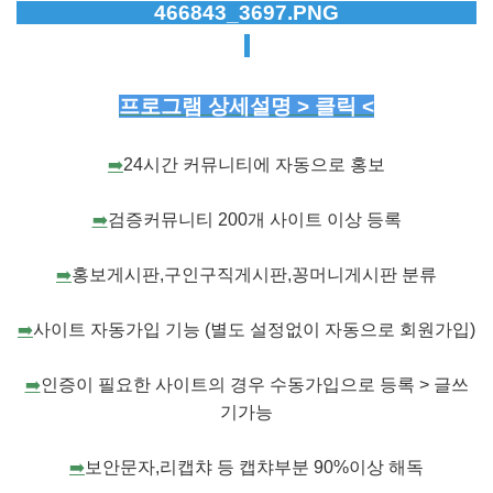
프로그램 상세설명 > 클릭 <
➡️
24시간 커뮤니티에 자동으로 홍보
➡️
검증커뮤니티 200개 사이트 이상 등록
➡️
홍보게시판,구인구직게시판,꽁머니게시판 분류
➡️
사이트 자동가입 기능 (별도 설정없이 자동으로 회원가입)
➡️
인증이 필요한 사이트의 경우 수동가입으로 등록 > 글쓰
기가능
➡️
보안문자,리캡챠 등 캡챠부분 90%이상 해독