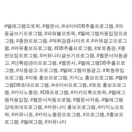
#텔레그램오토픽, #웹문서, #네이버DB추출프로그램, #자
동글쓰기프로그램, #파워볼오토픽, #텔레그램자동입장프로
그램, #총판프로그램, #먹튀검증사이트 #, #커뮤광고프로그
램, #커뮤홍보프로그램, #DB추출프로그램, #토토총판, #총
판모집프로그램, #커뮤니티글쓰기프로그램, #웹문서자동광
고, #단톡방관리프로그램, #웹문서, #텔레그램DB추출프로
그램, #자동광고 프로그램, #텔레그램자동광고, #회원유입
프로그램, #자동 홍보프로그램, 카지노 홍보프로그램, #텔레
그램DB초대프로그램, #네이버프로그램, #토토 홍보프로그
램, #카지노총판, #DB프로그램, #카카오톡오토픽, #텔레그
램자동입장, #웹문서자동프로램, #웹문서자동, #텔레그램
강제초대프로그램, #커뮤니티 홍보프로그램, #카지노오토
픽, #커뮤니로, #카지노총판프로그램, #프로그램, #홍보프
로그램, #텔레그램, #커뮤니티