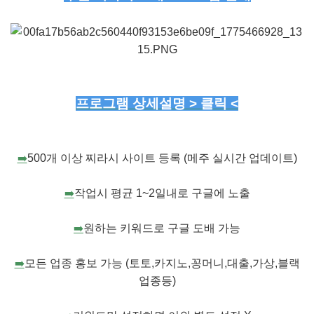
프로그램 상세설명 > 클릭 <
➡️
500개 이상 찌라시 사이트 등록 (메주 실시간 업데이트)
➡️
작업시 평균 1~2일내로 구글에 노출
➡️
원하는 키워드로 구글 도배 가능
➡️
모든 업종 홍보 가능 (토토,카지노,꽁머니,대출,가상,블랙
업종등)