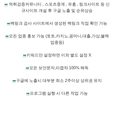
➡️
먹튀검증커뮤니티 , 스포츠중계 , 유흥 , 링크사이트 등 신
규사이트 개설 후 구글 노출 및 순위상승
➡️
백링크 검사 사이트에서 생성된 백링크 직접 확인 가능
➡️
모든 업종 홍보 가능 (토토,카지노,꽁머니,대출,가상,블랙
업종등)
➡️
키워드만 설정하면 이외 별도 설정 X
➡️
모든 보안문자,리캡챠 100% 해독
➡️
구글에 노출시 대부분 최소 2주이상 상위권 유지
➡️
프로그램 실행 시 다른 작업 가능