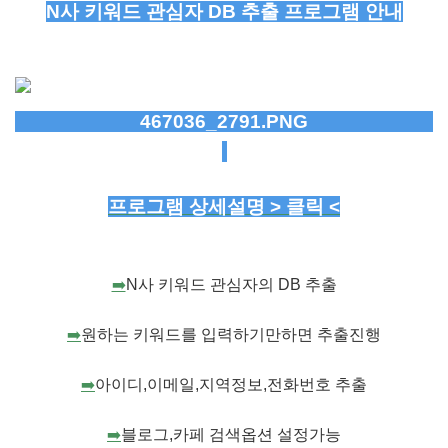
N사 키워드 관심자 DB 추출 프로그램 안내
프로그램 상세설명 > 클릭 <
➡️
N사 키워드 관심자의 DB 추출
➡️
원하는 키워드를 입력하기만하면 추출진행
➡️
아이디,이메일,지역정보,전화번호 추출
➡️
블로그,카페 검색옵션 설정가능