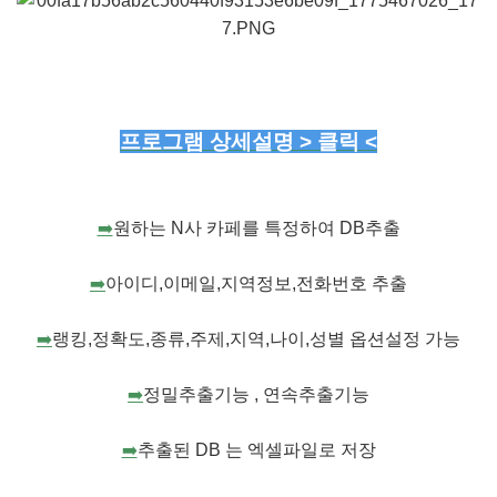
프로그램 상세설명 > 클릭 <
➡️
원하는 N사 카페를 특정하여 DB추출
➡️
아이디,이메일,지역정보,전화번호 추출
➡️
랭킹,정확도,종류,주제,지역,나이,성별 옵션설정 가능
➡️
정밀추출기능 , 연속추출기능
➡️
추출된 DB 는 엑셀파일로 저장