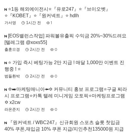
⭐️1등 해외에이전시⭐️『유로247』⭐️『브이오벳』
⭐️『KOBET』⭐️『원커넥트』⭐️ hdlh
가서영
1시간 전
1
[EOS밸런스작업] 파워볼유출픽 수익금 20%~30%드려요
[텔레그램 @xoxs55]
출훈으경
2시간 전
0
⭐️ 가입 즉시 베팅가능 2만 지급 ! 매달 1,000만 이벤트 진
행중 ! ⭐️
범들환박
2시간 전
0
✡️➡️마케팅매니아⬅️✡️ 커뮤니티 홍보 프로그램⭐️구글 찌라
시 프로그램⭐️카톡 텔레 미니게임 오토픽⭐️마케팅프로그램
✡️ x2cw
라온준지
2시간 전
0
『원커넥트 / WBC247』신규회원 스포츠 슬롯 첫입금
40% 쿠폰,재입금 10% 쿠폰 지급/지인추천135000원 지급