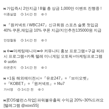
가입즉시 2만지급 ! 8월 총 상금 1,000만 이벤트 진행중 !
이종실엽
1시간 전
0
『원커넥트 / WBC247』신규회원 스포츠 슬롯 첫입금
40% 쿠폰,재입금 10% 쿠폰 지급/지인추천135000원 지급
안장철동
1시간 전
0
✡️➡️마케팅매니아⬅️✡️ 커뮤니티 홍보 프로그램⭐️구글 찌라
시 프로그램⭐️카톡 텔레 미니게임 오토픽⭐️마케팅프로그램
✡️ uo6n
라온준지
1시간 전
0
⭐️1등 해외에이전시⭐️『유로247』⭐️『브이오벳』
⭐️『KOBET』⭐️『원커넥트』⭐️ f4u7
가서영
1시간 전
0
[EOS밸런스작업] 파워볼유출픽 수익금 20%~30%드려요
[텔레그램 @xoxs55]