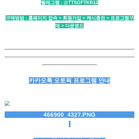
텔레그램 :
@TTSOFTKR12
구매방법 : 홈페이지 접속 > 회원가입 > 캐시충전 > 프로그램구
매 > 다운로드
──────────────────────────────────────
──────────────────────────────────────
────────────────
카카오톡 오토픽 프로그램 안내