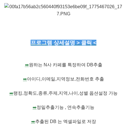
프로그램 상세설명 > 클릭 <
➡️
원하는 N사 카페를 특정하여 DB추출
➡️
아이디,이메일,지역정보,전화번호 추출
➡️
랭킹,정확도,종류,주제,지역,나이,성별 옵션설정 가능
➡️
정밀추출기능 , 연속추출기능
➡️
추출된 DB 는 엑셀파일로 저장