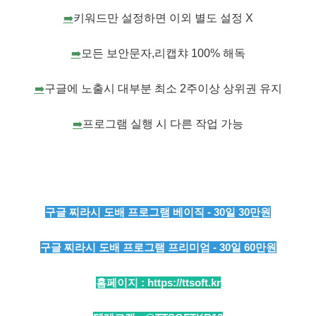
➡️
키워드만 설정하면 이외 별도 설정 X
➡️
모든 보안문자,리캡챠 100% 해독
➡️
구글에 노출시 대부분 최소 2주이상 상위권 유지
➡️
프로그램 실행 시 다른 작업 가능
구글 찌라시 도배 프로그램 베이직 - 30일 30만원
구글 찌라시 도배 프로그램 프리미엄 - 30일 60만원
홈페이지 :
https://ttsoft.kr