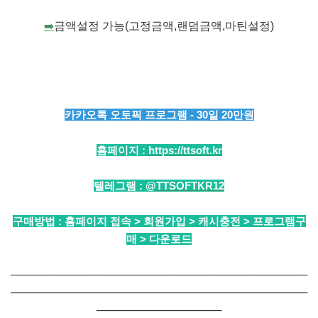
➡️
금액설정 가능(고정금액,랜덤금액,마틴설정)
카카오톡 오토픽 프로그램 - 30일 20만원
홈페이지 :
https://ttsoft.kr
텔레그램 :
@TTSOFTKR12
구매방법 : 홈페이지 접속 > 회원가입 > 캐시충전 > 프로그램구
매 > 다운로드
──────────────────────────────────────
──────────────────────────────────────
────────────────