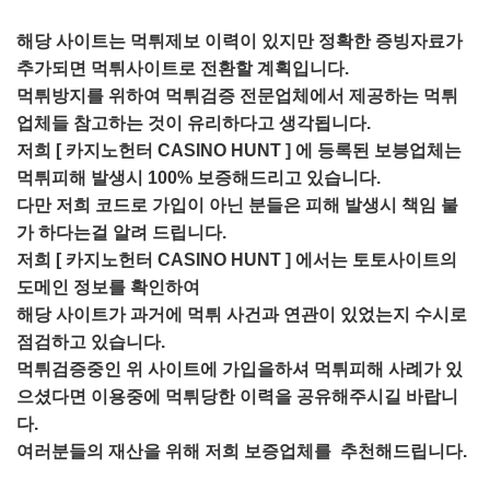
해당 사이트는 먹튀제보 이력이 있지만 정확한 증빙자료가
추가되면 먹튀사이트로 전환할 계획입니다.
먹튀방지를 위하여 먹튀검증 전문업체에서 제공하는 먹튀
업체들 참고하는 것이 유리하다고 생각됩니다.
저희 [ 카지노헌터 CASINO HUNT ] 에 등록된 보븡업체는
먹튀피해 발생시 100% 보증해드리고 있습니다.
다만 저희 코드로 가입이 아닌 분들은 피해 발생시 책임 불
가 하다는걸 알려 드립니다.
저희 [ 카지노헌터 CASINO HUNT ] 에서는 토토사이트의
도메인 정보를 확인하여
해당 사이트가 과거에 먹튀 사건과 연관이 있었는지 수시로
점검하고 있습니다.
먹튀검증중인 위 사이트에 가입을하셔 먹튀피해 사례가 있
으셨다면 이용중에 먹튀당한 이력을 공유해주시길 바랍니
다.
여러분들의 재산을 위해 저희 보증업체를 추천해드립니다.