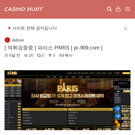
사이트 전체 공지입니다
Admin
[ 먹튀검증중 ] 파리스 PARIS [ pr-909.com ]
9
달 전
26
0
0
복사