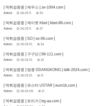
[ 먹튀검증중 ] 제우스 [ ze-1004.com ]
Admin
26.03.11.
30
[ 먹튀검증중 ] 케이벳 Kbet [ kbet-88.com ]
Admin
26.03.11.
27
[ 먹튀검증중 ] SO [ so-06.com ]
Admin
26.03.10.
34
[ 먹튀검증중 ] 구구단 [ 99-111.com ]
Admin
26.03.10.
25
[ 먹튀검증중 ] 땅콩 DDANGKONG [ ddk-2024.com ]
Admin
26.03.10.
21
[ 먹튀검증중 ] 유스타 USTAR [ euro1k.com ]
Admin
26.03.09.
21
[ 먹튀검증중 ] 트리거 [ trg-aa.com ]