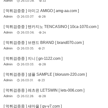
Admin
26.03.08.
33
[ 먹튀검증중 ] 아미고 AMIGO [ amg-aa.com ]
Admin
26.03.07.
28
[ 먹튀검증중 ] 텐카지노 TENCASINO [ 10ca-1070.com ]
Admin
26.03.06.
24
[ 먹튀검증중 ] 브랜드 BRAND [ brand070.com ]
Admin
26.03.05.
21
[ 먹튀검증중 ] 지니 [ gn-1122.com ]
Admin
26.03.03.
28
[ 먹튀검증중 ] 샘플 SAMPLE [ blorusm-220.com ]
Admin
26.03.01.
23
[ 먹튀검증중 ] 레츠윈 LETSWIN [ lets-006.com ]
Admin
26.02.28.
28
[ 먹튀검증중 ] 새마을 [ gv-v7.com ]