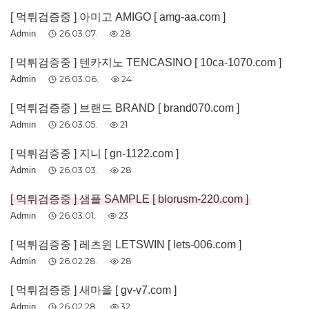
[ 먹튀검증중 ] 아미고 AMIGO [ amg-aa.com ]
Admin
26.03.07.
28
[ 먹튀검증중 ] 텐카지노 TENCASINO [ 10ca-1070.com ]
Admin
26.03.06.
24
[ 먹튀검증중 ] 브랜드 BRAND [ brand070.com ]
Admin
26.03.05.
21
[ 먹튀검증중 ] 지니 [ gn-1122.com ]
Admin
26.03.03.
28
[ 먹튀검증중 ] 샘플 SAMPLE [ blorusm-220.com ]
Admin
26.03.01.
23
[ 먹튀검증중 ] 레츠윈 LETSWIN [ lets-006.com ]
Admin
26.02.28.
28
[ 먹튀검증중 ] 새마을 [ gv-v7.com ]
Admin
26.02.28.
32