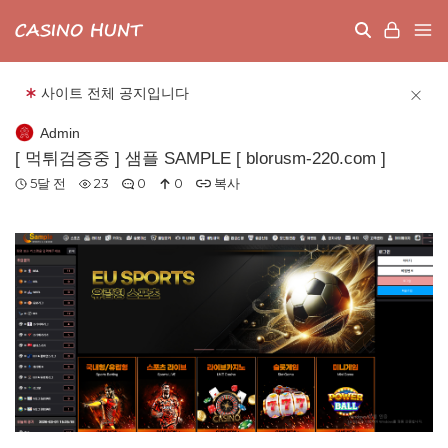
사이트 전체 공지입니다
Admin
[ 먹튀검증중 ] 샘플 SAMPLE [ blorusm-220.com ]
5
달 전
23
0
0
복사