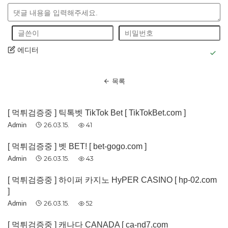
에디터
목록
[ 먹튀검증중 ] 틱톡벳 TikTok Bet [ TikTokBet.com ]
Admin
26.03.15.
41
[ 먹튀검증중 ] 벳 BET! [ bet-gogo.com ]
Admin
26.03.15.
43
[ 먹튀검증중 ] 하이퍼 카지노 HyPER CASINO [ hp-02.com
]
Admin
26.03.15.
52
[ 먹튀검증중 ] 캐나다 CANADA [ ca-nd7.com