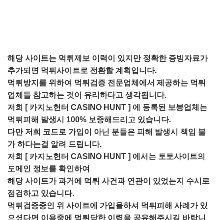
해당 사이트는 먹튀제보 이력이 있지만 정확한 증빙자료가
추가되면 먹튀사이트로 전환할 계획입니다.
먹튀방지를 위하여 먹튀검증 전문업체에서 제공하는 먹튀
업체들 참고하는 것이 유리하다고 생각됩니다.
저희 [ 카지노헌터 CASINO HUNT ] 에 등록된 보븡업체는
먹튀피해 발생시 100% 보증해드리고 있습니다.
다만 저희 코드로 가입이 아닌 분들은 피해 발생시 책임 불
가 하다는걸 알려 드립니다.
저희 [ 카지노헌터 CASINO HUNT ] 에서는 토토사이트의
도메인 정보를 확인하여
해당 사이트가 과거에 먹튀 사건과 연관이 있었는지 수시로
점검하고 있습니다.
먹튀검증중인 위 사이트에 가입을하셔 먹튀피해 사례가 있
으셨다면 이용중에 먹튀당한 이력을 공유해주시길 바랍니