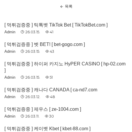
목록
[ 먹튀검증중 ] 틱톡벳 TikTok Bet [ TikTokBet.com ]
Admin
26.03.15.
41
[ 먹튀검증중 ] 벳 BET! [ bet-gogo.com ]
Admin
26.03.15.
43
[ 먹튀검증중 ] 하이퍼 카지노 HyPER CASINO [ hp-02.com
]
Admin
26.03.15.
51
[ 먹튀검증중 ] 캐나다 CANADA [ ca-nd7.com
Admin
26.03.12.
48
[ 먹튀검증중 ] 제우스 [ ze-1004.com ]
Admin
26.03.11.
30
[ 먹튀검증중 ] 케이벳 Kbet [ kbet-88.com ]