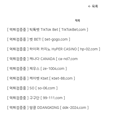
목록
제목
[ 먹튀검증중 ] 틱톡벳 TikTok Bet [ TikTokBet.com ]
[ 먹튀검증중 ] 벳 BET! [ bet-gogo.com ]
[ 먹튀검증중 ] 하이퍼 카지노 HyPER CASINO [ hp-02.com ]
[ 먹튀검증중 ] 캐나다 CANADA [ ca-nd7.com
[ 먹튀검증중 ] 제우스 [ ze-1004.com ]
[ 먹튀검증중 ] 케이벳 Kbet [ kbet-88.com ]
[ 먹튀검증중 ] SO [ so-06.com ]
[ 먹튀검증중 ] 구구단 [ 99-111.com ]
[ 먹튀검증중 ] 땅콩 DDANGKONG [ ddk-2024.com ]