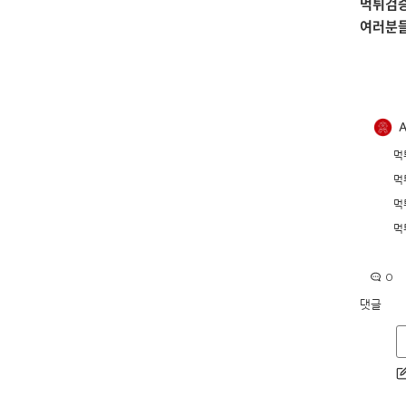
먹튀검증
여러분들
먹
먹
먹
먹
0
댓글