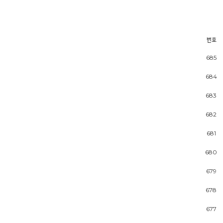
번호
685
684
683
682
681
680
679
678
677