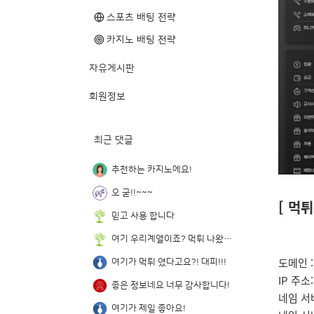
스포츠 배팅 전략
카지노 배팅 전략
자유게시판
회원정보
최근 댓글
추천하는 카지노에요!
오 굳!!~~~
[ 먹튀
믿고 사용 합니다
여기 우리계열이죠? 먹튀 나왔나요?
도메인 : 
여기가 먹튀 였다고요?! 대피!!!
IP 주소:
좋은 정보네요 너무 감사합니다!
네임 서버:
여기가 제일 좋아요!