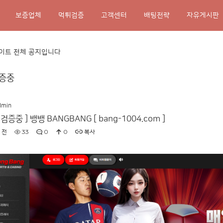
보증업체
먹튀검증
고객센터
배팅전략
자유게시판
이트 전체 공지입니다
증중
dmin
검증중 ] 뱅뱅 BANGBANG [ bang-1004.com ]
 전
33
0
0
복사