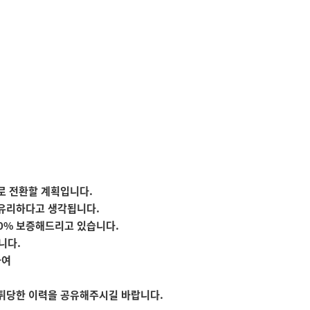
로 전환할 계획입니다.
유리하다고 생각됩니다.
100% 보증해드리고 있습니다.
니다.
하여
튀당한 이력을 공유해주시길 바랍니다.