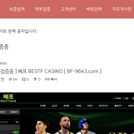
보증업체
먹튀검증
고객센터
배팅전략
자유게시판
이트 전체 공지입니다
증중
dmin
검증중 ] 베프 BESTF CASINO [ BF-9643.com ]
 전
54
0
0
복사