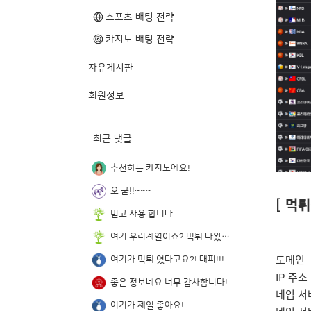
스포츠 배팅 전략
카지노 배팅 전략
자유게시판
회원정보
최근 댓글
추천하는 카지노에요!
오 굳!!~~~
[ 먹튀
믿고 사용 합니다
여기 우리계열이죠? 먹튀 나왔나요?
도메인 B
여기가 먹튀 였다고요?! 대피!!!
IP 주소 
좋은 정보네요 너무 감사합니다!
네임 서버 
여기가 제일 좋아요!