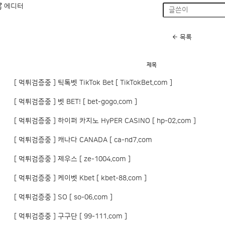
에디터
목록
제목
[ 먹튀검증중 ] 틱톡벳 TikTok Bet [ TikTokBet.com ]
[ 먹튀검증중 ] 벳 BET! [ bet-gogo.com ]
[ 먹튀검증중 ] 하이퍼 카지노 HyPER CASINO [ hp-02.com ]
[ 먹튀검증중 ] 캐나다 CANADA [ ca-nd7.com
[ 먹튀검증중 ] 제우스 [ ze-1004.com ]
[ 먹튀검증중 ] 케이벳 Kbet [ kbet-88.com ]
[ 먹튀검증중 ] SO [ so-06.com ]
[ 먹튀검증중 ] 구구단 [ 99-111.com ]