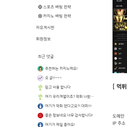
스포츠 배팅 전략
카지노 배팅 전략
자유게시판
회원정보
최근 댓글
추천하는 카지노에요!
오 굳!!~~~
[ 먹튀
믿고 사용 합니다
여기 우리계열이죠? 먹튀 나왔나요?
여기가 먹튀 였다고요?! 대피!!!
도메인 b
좋은 정보네요 너무 감사합니다!
IP 주소 
여기가 제일 좋아요!