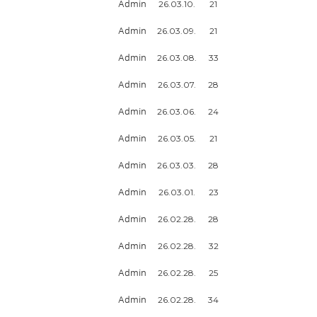
26.03.10.
21
Admin
26.03.09.
21
Admin
26.03.08.
33
Admin
26.03.07.
28
Admin
26.03.06.
24
Admin
26.03.05.
21
Admin
26.03.03.
28
Admin
26.03.01.
23
Admin
26.02.28.
28
Admin
26.02.28.
32
Admin
26.02.28.
25
Admin
26.02.28.
34
Admin