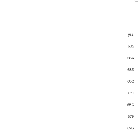
번호
685
684
683
682
681
680
679
678