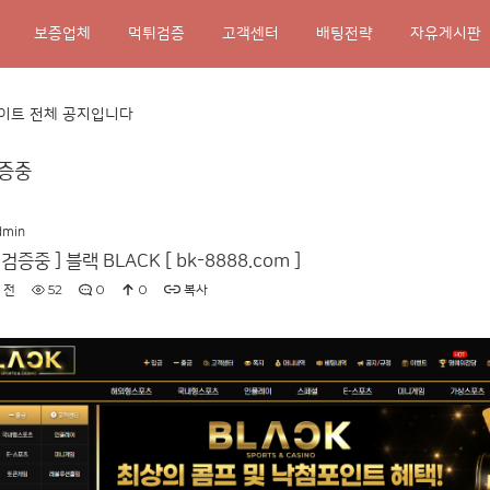
보증업체
먹튀검증
고객센터
배팅전략
자유게시판
이트 전체 공지입니다
증중
dmin
검증중 ] 블랙 BLACK [ bk-8888.com ]
 전
52
0
0
복사