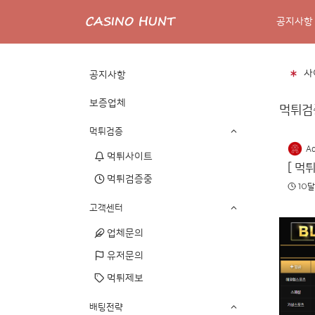
공지사항
사
공지사항
보증업체
먹튀검
먹튀검증
A
먹튀사이트
[ 먹튀
먹튀검증중
10
달
고객센터
업체문의
유저문의
먹튀제보
배팅전략