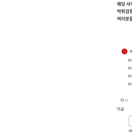
해당 사
먹튀검증
여러분들
먹
먹
먹
먹
0
댓글