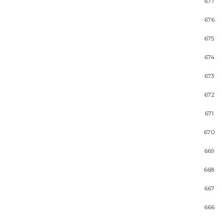
677
676
675
674
673
672
671
670
669
668
667
666