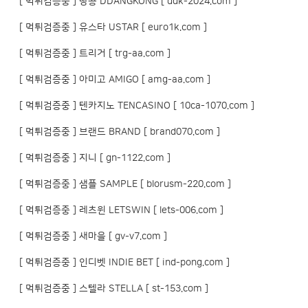
[ 먹튀검증중 ] 땅콩 DDANGKONG [ ddk-2024.com ]
[ 먹튀검증중 ] 유스타 USTAR [ euro1k.com ]
[ 먹튀검증중 ] 트리거 [ trg-aa.com ]
[ 먹튀검증중 ] 아미고 AMIGO [ amg-aa.com ]
[ 먹튀검증중 ] 텐카지노 TENCASINO [ 10ca-1070.com ]
[ 먹튀검증중 ] 브랜드 BRAND [ brand070.com ]
[ 먹튀검증중 ] 지니 [ gn-1122.com ]
[ 먹튀검증중 ] 샘플 SAMPLE [ blorusm-220.com ]
[ 먹튀검증중 ] 레츠윈 LETSWIN [ lets-006.com ]
[ 먹튀검증중 ] 새마을 [ gv-v7.com ]
[ 먹튀검증중 ] 인디벳 INDIE BET [ ind-pong.com ]
[ 먹튀검증중 ] 스텔라 STELLA [ st-153.com ]