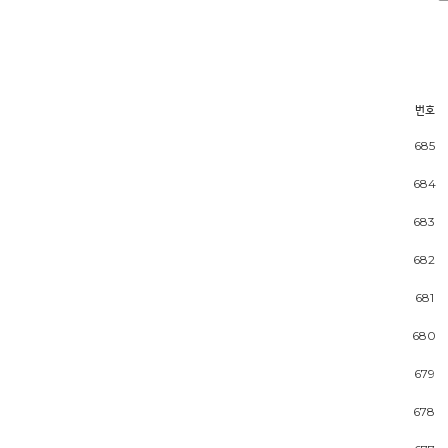
번호
685
684
683
682
681
680
679
678