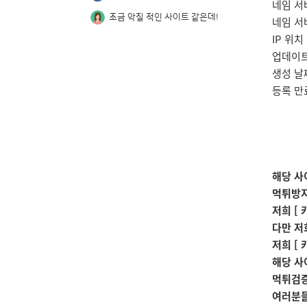
네임 서버 
조금 악질 적인 사이트 같은데!
네임 서버 
IP 위치
업데이트 
생성 날짜:
등록 만료
해당 사
먹튀방지
저희 [
다만 저
저희 [
해당 사
먹튀검증
여러분들