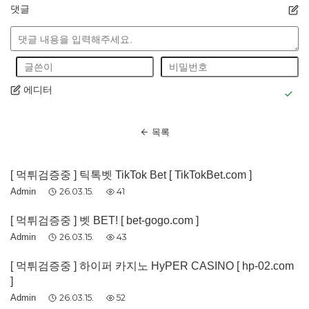
댓글
에디터
목록
[ 먹튀검증중 ] 틱톡벳 TikTok Bet [ TikTokBet.com ]
Admin
26.03.15.
41
[ 먹튀검증중 ] 벳 BET! [ bet-gogo.com ]
Admin
26.03.15.
43
[ 먹튀검증중 ] 하이퍼 카지노 HyPER CASINO [ hp-02.com
]
Admin
26.03.15.
52