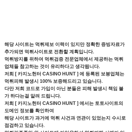
해당 사이트는 먹튀제보 이력이 있지만 정확한 증빙자료가
추가되면 먹튀사이트로 전환할 계획입니다.
먹튀방지를 위하여 먹튀검증 전문업체에서 제공하는 먹튀
업체들 참고하는 것이 유리하다고 생각됩니다.
저희 [ 카지노헌터 CASINO HUNT ] 에 등록된 보븡업체는
먹튀피해 발생시 100% 보증해드리고 있습니다.
다만 저희 코드로 가입이 아닌 분들은 피해 발생시 책임 불
가 하다는걸 알려 드립니다.
저희 [ 카지노헌터 CASINO HUNT ] 에서는 토토사이트의
도메인 정보를 확인하여
해당 사이트가 과거에 먹튀 사건과 연관이 있었는지 수시로
점검하고 있습니다.