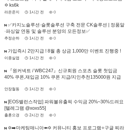
✡️ ks6k
라온준지
1시간 전
0
✅카지노솔루션·슬롯솔루션 구축 전문 CK솔루션 | 정품알
·파싱알 연동 및 솔루션 분양의 모든정보✅
추정순하
1시간 전
0
가입즉시 2만지급 ! 8월 총 상금 1,000만 이벤트 진행중 !
이종실엽
1시간 전
0
『원커넥트 / WBC247』신규회원 스포츠 슬롯 첫입금
40% 쿠폰,재입금 10% 쿠폰 지급/지인추천135000원 지급
안장철동
1시간 전
0
[EOS밸런스작업] 파워볼유출픽 수익금 20%~30%드려요
[텔레그램 @xoxs55]
출훈으경
2시간 전
0
✡️➡️마케팅매니아⬅️✡️ 커뮤니티 홍보 프로그램⭐️구글 찌라