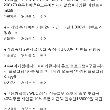
200+70 ✡️무한매충✡️모든배팅제재없음✡️다양한 이벤트✡️
mk69
마빈지우
31분 전
0
⭐️ 가입 즉시 베팅가능 2만 지급 ! 매달 1,000만 이벤트 진
행중 ! ⭐️
범들환박
32분 전
0
가입즉시 2만지급 ! 8월 총 상금 1,000만 이벤트 진행중 !
이종실엽
43분 전
0
✡️➡️마케팅매니아⬅️✡️ 커뮤니티 홍보 프로그램⭐️구글 찌라
시 프로그램⭐️카톡 텔레 미니게임 오토픽⭐️마케팅프로그램
✡️ cyy6
라온준지
46분 전
0
『원커넥트 / WBC247』신규회원 스포츠 슬롯 첫입금
40% 쿠폰,재입금 10% 쿠폰 지급/지인추천135000원 지급
안장철동
53분 전
0