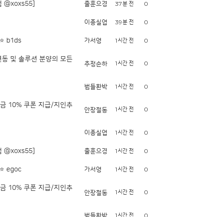
@xoxs55]
37
0
출훈으경
분 전
39
0
이종실엽
분 전
️ b1ds
1
0
가서영
시간 전
연동 및 솔루션 분양의 모든
1
0
시간 전
추정순하
1
0
범들환박
시간 전
입금 10% 쿠폰 지급/지인추
1
0
시간 전
안장철동
1
0
이종실엽
시간 전
@xoxs55]
1
0
출훈으경
시간 전
️ egoc
1
0
가서영
시간 전
입금 10% 쿠폰 지급/지인추
1
0
시간 전
안장철동
1
0
범들환박
시간 전