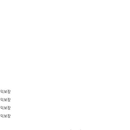
업
수익보장
수익보장
수익보장
수익보장