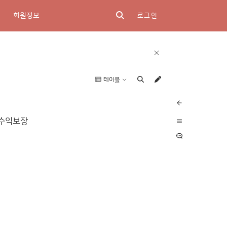
회원정보
로그인
테이블
%수익보장