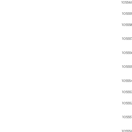
10556
10555
10555
10555
10555
10555
10555
10555
10555
10555
10555