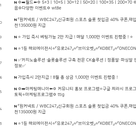
✡️➡️월드⬅️✡️ 5+3ㅣ10+5ㅣ30+12ㅣ50+20ㅣ100+35ㅣ200+
1
음✡️다양한 이벤트✡️ wt8e
『원커넥트 / WBC247』신규회원 스포츠 슬롯 첫입금 40% 쿠폰,재
0
천135000원 지급
9
⭐️ 가입 즉시 베팅가능 2만 지급 ! 매달 1,000만 이벤트 진행중 ! ⭐️
8
⭐️1등 해외에이전시⭐️『유로247』⭐️『브이오벳』⭐️『KOBET』⭐️『ONECONN
✅카지노솔루션·슬롯솔루션 구축 전문 CK솔루션 | 정품알·파싱알 
7
정보✅
6
가입즉시 2만지급 ! 8월 총 상금 1,000만 이벤트 진행중 !
✡️➡️마케팅매니아⬅️✡️ 커뮤니티 홍보 프로그램⭐️구글 찌라시 프로
5
토픽⭐️마케팅프로그램✡️ ttig
『원커넥트 / WBC247』신규회원 스포츠 슬롯 첫입금 40% 쿠폰,재
4
천135000원 지급
3
⭐️1등 해외에이전시⭐️『유로247』⭐️『브이오벳』⭐️『KOBET』⭐️『ONECONNE