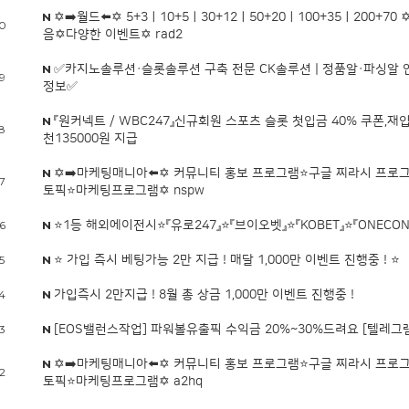
✡️➡️월드⬅️✡️ 5+3ㅣ10+5ㅣ30+12ㅣ50+20ㅣ100+35ㅣ200+
80
음✡️다양한 이벤트✡️ rad2
✅카지노솔루션·슬롯솔루션 구축 전문 CK솔루션 | 정품알·파싱알 
9
정보✅
『원커넥트 / WBC247』신규회원 스포츠 슬롯 첫입금 40% 쿠폰,재
8
천135000원 지급
✡️➡️마케팅매니아⬅️✡️ 커뮤니티 홍보 프로그램⭐️구글 찌라시 프로
7
토픽⭐️마케팅프로그램✡️ nspw
6
⭐️1등 해외에이전시⭐️『유로247』⭐️『브이오벳』⭐️『KOBET』⭐️『ONECONN
5
⭐️ 가입 즉시 베팅가능 2만 지급 ! 매달 1,000만 이벤트 진행중 ! ⭐️
4
가입즉시 2만지급 ! 8월 총 상금 1,000만 이벤트 진행중 !
3
[EOS밸런스작업] 파워볼유출픽 수익금 20%~30%드려요 [텔레그램 
✡️➡️마케팅매니아⬅️✡️ 커뮤니티 홍보 프로그램⭐️구글 찌라시 프로
2
토픽⭐️마케팅프로그램✡️ a2hq