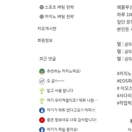
에볼루션
스포츠 배팅 전략
하루 1
카지노 배팅 전략
일단 문
본인돈 
자유게시판
회원정보
텔 : @S
텔 : @S
텔 : @S
최근 댓글
추천하는 카지노에요!
#카지노
#EOS
오 굳!!~~~
# 이오
믿고 사용 합니다
#사다리
여기 우리계열이죠? 먹튀 나왔나요?
#작업픽
여기가 먹튀 였다고요?! 대피!!!
좋은 정보네요 너무 감사합니다!
여기가 제일 좋아요!
자