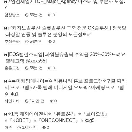
⚡️안전제일⚡️ TOP_Major_Agency 마스터 및 부본사 모집.
⚡️
임창방소
53분 전
0
✅카지노솔루션·슬롯솔루션 구축 전문 CK솔루션 | 정품알
·파싱알 연동 및 솔루션 분양의 모든정보✅
추정순하
54분 전
0
[EOS밸런스작업] 파워볼유출픽 수익금 20%~30%드려요
[텔레그램 @xoxs55]
출훈으경
58분 전
0
✡️➡️마케팅매니아⬅️✡️ 커뮤니티 홍보 프로그램⭐️구글 찌라
시 프로그램⭐️카톡 텔레 미니게임 오토픽⭐️마케팅프로그램
✡️ i4q1
서민가바
1시간 전
0
⭐️1등 해외에이전시⭐️『유로247』⭐️『브이오벳』
⭐️『KOBET』⭐️『ONECONNECT』⭐️ kxg5
마준
1시간 전
0