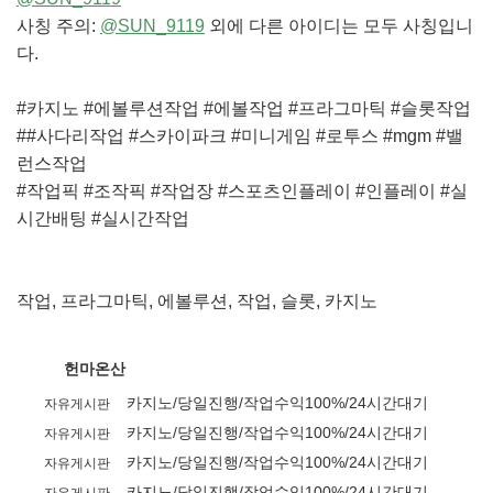
사칭 주의:
@SUN_9119
외에 다른 아이디는 모두 사칭입니
다.
#카지노 #에볼루션작업 #에볼작업 #프라그마틱 #슬롯작업
##사다리작업 #스카이파크 #미니게임 #로투스 #mgm #밸
런스작업
#작업픽 #조작픽 #작업장 #스포츠인플레이 #인플레이 #실
시간배팅 #실시간작업
작업, 프라그마틱, 에볼루션, 작업, 슬롯, 카지노
헌마온산
카지노/당일진행/작업수익100%/24시간대기
자유게시판
카지노/당일진행/작업수익100%/24시간대기
자유게시판
카지노/당일진행/작업수익100%/24시간대기
자유게시판
카지노/당일진행/작업수익100%/24시간대기