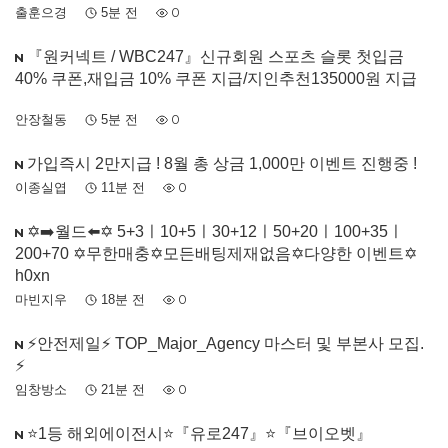
출훈으경
5분 전
0
『원커넥트 / WBC247』신규회원 스포츠 슬롯 첫입금
40% 쿠폰,재입금 10% 쿠폰 지급/지인추천135000원 지급
안장철동
5분 전
0
가입즉시 2만지급 ! 8월 총 상금 1,000만 이벤트 진행중 !
이종실엽
11분 전
0
✡️➡️월드⬅️✡️ 5+3ㅣ10+5ㅣ30+12ㅣ50+20ㅣ100+35ㅣ
200+70 ✡️무한매충✡️모든배팅제재없음✡️다양한 이벤트✡️
h0xn
마빈지우
18분 전
0
⚡️안전제일⚡️ TOP_Major_Agency 마스터 및 부본사 모집.
⚡️
임창방소
21분 전
0
⭐️1등 해외에이전시⭐️『유로247』⭐️『브이오벳』