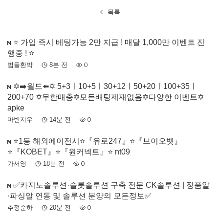
목록
⭐️ 가입 즉시 베팅가능 2만 지급 ! 매달 1,000만 이벤트 진
행중 ! ⭐️
범들환박
8분 전
0
✡️➡️월드⬅️✡️ 5+3ㅣ10+5ㅣ30+12ㅣ50+20ㅣ100+35ㅣ
200+70 ✡️무한매충✡️모든배팅제재없음✡️다양한 이벤트✡️
apke
마빈지우
14분 전
0
⭐️1등 해외에이전시⭐️『유로247』⭐️『브이오벳』
⭐️『KOBET』⭐️『원커넥트』⭐️ nt09
가서영
18분 전
0
✅카지노솔루션·슬롯솔루션 구축 전문 CK솔루션 | 정품알
·파싱알 연동 및 솔루션 분양의 모든정보✅
추정순하
20분 전
0