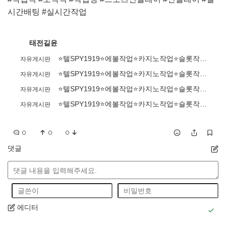
시간배팅 #실시간작업
태전길윤
⭐텔SPY1919⭐에볼작업⭐카지노작업⭐슬롯작업⭐1:1맞춤케어⭐100%수익보장
자유게시판
⭐텔SPY1919⭐에볼작업⭐카지노작업⭐슬롯작업⭐1:1맞춤케어⭐100%수익보장
자유게시판
⭐텔SPY1919⭐에볼작업⭐카지노작업⭐슬롯작업⭐1:1맞춤케어⭐100%수익보장
자유게시판
⭐텔SPY1919⭐에볼작업⭐카지노작업⭐슬롯작업⭐1:1맞춤케어⭐100%수익보장
자유게시판
0
0
0
댓글
에디터