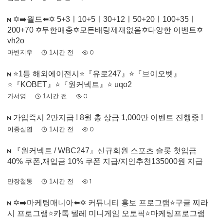
✡️➡️월드⬅️✡️ 5+3ㅣ10+5ㅣ30+12ㅣ50+20ㅣ100+35ㅣ
200+70 ✡️무한매충✡️모든배팅제재없음✡️다양한 이벤트✡️
vh2o
마빈지우
1시간 전
0
⭐️1등 해외에이전시⭐️『유로247』⭐️『브이오벳』
⭐️『KOBET』⭐️『원커넥트』⭐️ uqo2
가서영
1시간 전
0
가입즉시 2만지급 ! 8월 총 상금 1,000만 이벤트 진행중 !
이종실엽
1시간 전
0
『원커넥트 / WBC247』신규회원 스포츠 슬롯 첫입금
40% 쿠폰,재입금 10% 쿠폰 지급/지인추천135000원 지급
안장철동
1시간 전
1
✡️➡️마케팅매니아⬅️✡️ 커뮤니티 홍보 프로그램⭐️구글 찌라
시 프로그램⭐️카톡 텔레 미니게임 오토픽⭐️마케팅프로그램