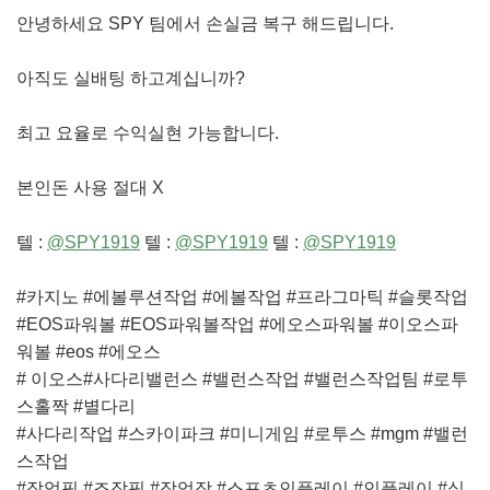
안녕하세요 SPY 팀에서 손실금 복구 해드립니다.
아직도 실배팅 하고계십니까?
최고 요율로 수익실현 가능합니다.
본인돈 사용 절대 X
텔 :
@SPY1919
텔 :
@SPY1919
텔 :
@SPY1919
#카지노 #에볼루션작업 #에볼작업 #프라그마틱 #슬롯작업
#EOS파워볼 #EOS파워볼작업 #에오스파워볼 #이오스파
워볼 #eos #에오스
# 이오스#사다리밸런스 #밸런스작업 #밸런스작업팀 #로투
스홀짝 #별다리
#사다리작업 #스카이파크 #미니게임 #로투스 #mgm #밸런
스작업
#작업픽 #조작픽 #작업장 #스포츠인플레이 #인플레이 #실