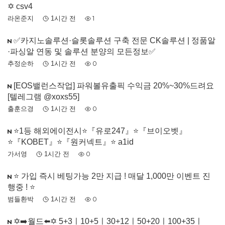
✡️ csv4
라온준지
1시간 전
1
✅카지노솔루션·슬롯솔루션 구축 전문 CK솔루션 | 정품알
·파싱알 연동 및 솔루션 분양의 모든정보✅
추정순하
1시간 전
0
[EOS밸런스작업] 파워볼유출픽 수익금 20%~30%드려요
[텔레그램 @xoxs55]
출훈으경
1시간 전
0
⭐️1등 해외에이전시⭐️『유로247』⭐️『브이오벳』
⭐️『KOBET』⭐️『원커넥트』⭐️ a1id
가서영
1시간 전
0
⭐️ 가입 즉시 베팅가능 2만 지급 ! 매달 1,000만 이벤트 진
행중 ! ⭐️
범들환박
1시간 전
0
✡️➡️월드⬅️✡️ 5+3ㅣ10+5ㅣ30+12ㅣ50+20ㅣ100+35ㅣ