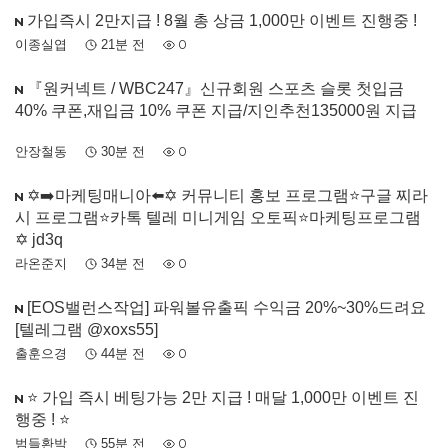
가입즉시 2만지급 ! 8월 총 상금 1,000만 이벤트 진행중 !
이종실엽
21분 전
0
『원커넥트 / WBC247』신규회원 스포츠 슬롯 첫입금
40% 쿠폰,재입금 10% 쿠폰 지급/지인추천135000원 지급
안장철동
30분 전
0
✡️➡️마케팅매니아⬅️✡️ 커뮤니티 홍보 프로그램⭐️구글 찌라
시 프로그램⭐️카톡 텔레 미니게임 오토픽⭐️마케팅프로그램
✡️ jd3q
라온준지
34분 전
0
[EOS밸런스작업] 파워볼유출픽 수익금 20%~30%드려요
[텔레그램 @xoxs55]
출훈으경
44분 전
0
⭐️ 가입 즉시 베팅가능 2만 지급 ! 매달 1,000만 이벤트 진
행중 ! ⭐️
범들환박
55분 전
0