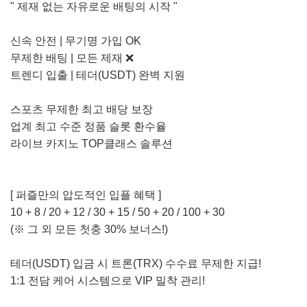
" 제재 없는 자유로운 배팅의 시작 "
신속 안전 | 무기명 가입 OK
무제한 배팅 | 모든 제재 ❌
트렌디 입출 | 테더(USDT) 완벽 지원
스포츠 무제한 최고 배당 보장
업계 최고 수준 정품 슬롯 환수율
라이브 카지노 TOP클래스 솔루션
[ 퍼즐만의 압도적인 입플 혜택 ]
10 + 8 / 20 + 12 / 30 + 15 / 50 + 20 / 100 + 30
(※ 그 외 모든 첫충 30% 보너스!)
테더(USDT) 입금 시 트론(TRX) 수수료 무제한 지급!
1:1 전담 케어 시스템으로 VIP 밀착 관리!