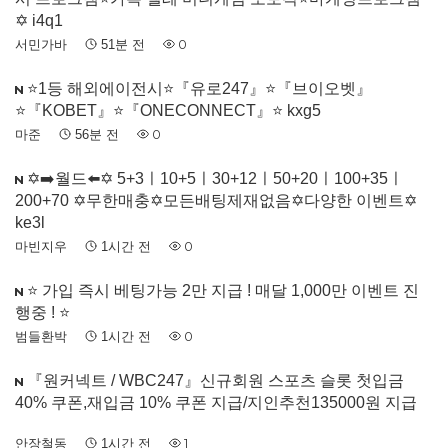
✡️ i4q1
서민가바
51분 전
0
⭐️1등 해외에이전시⭐️『유로247』⭐️『브이오벳』
⭐️『KOBET』⭐️『ONECONNECT』⭐️ kxg5
마준
56분 전
0
✡️➡️월드⬅️✡️ 5+3ㅣ10+5ㅣ30+12ㅣ50+20ㅣ100+35ㅣ
200+70 ✡️무한매충✡️모든배팅제재없음✡️다양한 이벤트✡️
ke3l
마빈지우
1시간 전
0
⭐️ 가입 즉시 베팅가능 2만 지급 ! 매달 1,000만 이벤트 진
행중 ! ⭐️
범들환박
1시간 전
0
『원커넥트 / WBC247』신규회원 스포츠 슬롯 첫입금
40% 쿠폰,재입금 10% 쿠폰 지급/지인추천135000원 지급
안장철동
1시간 전
1