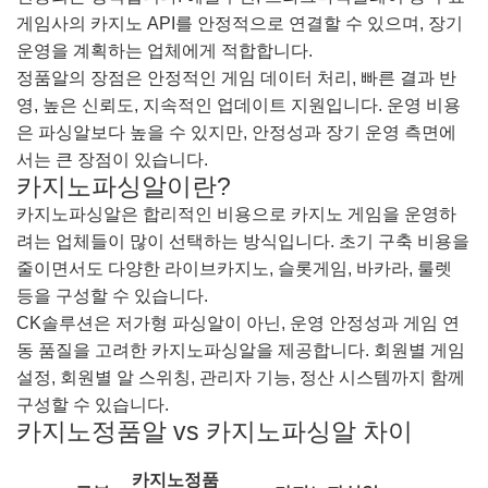
게임사의 카지노 API를 안정적으로 연결할 수 있으며, 장기
운영을 계획하는 업체에게 적합합니다.
정품알의 장점은 안정적인 게임 데이터 처리, 빠른 결과 반
영, 높은 신뢰도, 지속적인 업데이트 지원입니다. 운영 비용
은 파싱알보다 높을 수 있지만, 안정성과 장기 운영 측면에
서는 큰 장점이 있습니다.
카지노파싱알이란?
카지노파싱알은 합리적인 비용으로 카지노 게임을 운영하
려는 업체들이 많이 선택하는 방식입니다. 초기 구축 비용을
줄이면서도 다양한 라이브카지노, 슬롯게임, 바카라, 룰렛
등을 구성할 수 있습니다.
CK솔루션은 저가형 파싱알이 아닌, 운영 안정성과 게임 연
동 품질을 고려한 카지노파싱알을 제공합니다. 회원별 게임
설정, 회원별 알 스위칭, 관리자 기능, 정산 시스템까지 함께
구성할 수 있습니다.
카지노정품알 vs 카지노파싱알 차이
카지노정품