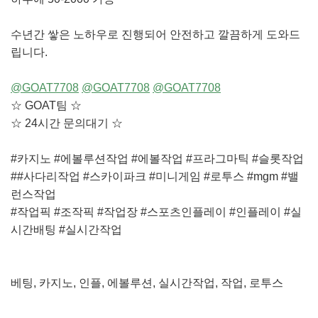
수년간 쌓은 노하우로 진행되어 안전하고 깔끔하게 도와드
립니다.
@GOAT7708
@GOAT7708
@GOAT7708
☆ GOAT팀 ☆
☆ 24시간 문의대기 ☆
#카지노 #에볼루션작업 #에볼작업 #프라그마틱 #슬롯작업
##사다리작업 #스카이파크 #미니게임 #로투스 #mgm #밸
런스작업
#작업픽 #조작픽 #작업장 #스포츠인플레이 #인플레이 #실
시간배팅 #실시간작업
베팅, 카지노, 인플, 에볼루션, 실시간작업, 작업, 로투스