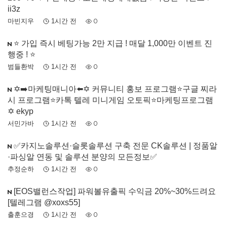
ii3z
마빈지우
1시간 전
0
⭐️ 가입 즉시 베팅가능 2만 지급 ! 매달 1,000만 이벤트 진
행중 ! ⭐️
범들환박
1시간 전
0
✡️➡️마케팅매니아⬅️✡️ 커뮤니티 홍보 프로그램⭐️구글 찌라
시 프로그램⭐️카톡 텔레 미니게임 오토픽⭐️마케팅프로그램
✡️ ekyp
서민가바
1시간 전
0
✅카지노솔루션·슬롯솔루션 구축 전문 CK솔루션 | 정품알
·파싱알 연동 및 솔루션 분양의 모든정보✅
추정순하
1시간 전
0
[EOS밸런스작업] 파워볼유출픽 수익금 20%~30%드려요
[텔레그램 @xoxs55]
출훈으경
1시간 전
0