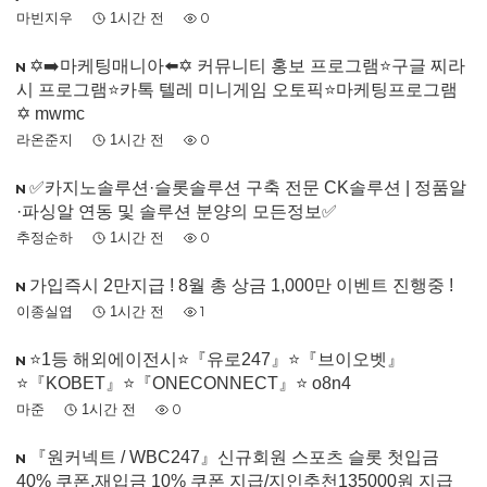
마빈지우
1시간 전
0
✡️➡️마케팅매니아⬅️✡️ 커뮤니티 홍보 프로그램⭐️구글 찌라
시 프로그램⭐️카톡 텔레 미니게임 오토픽⭐️마케팅프로그램
✡️ mwmc
라온준지
1시간 전
0
✅카지노솔루션·슬롯솔루션 구축 전문 CK솔루션 | 정품알
·파싱알 연동 및 솔루션 분양의 모든정보✅
추정순하
1시간 전
0
가입즉시 2만지급 ! 8월 총 상금 1,000만 이벤트 진행중 !
이종실엽
1시간 전
1
⭐️1등 해외에이전시⭐️『유로247』⭐️『브이오벳』
⭐️『KOBET』⭐️『ONECONNECT』⭐️ o8n4
마준
1시간 전
0
『원커넥트 / WBC247』신규회원 스포츠 슬롯 첫입금
40% 쿠폰,재입금 10% 쿠폰 지급/지인추천135000원 지급