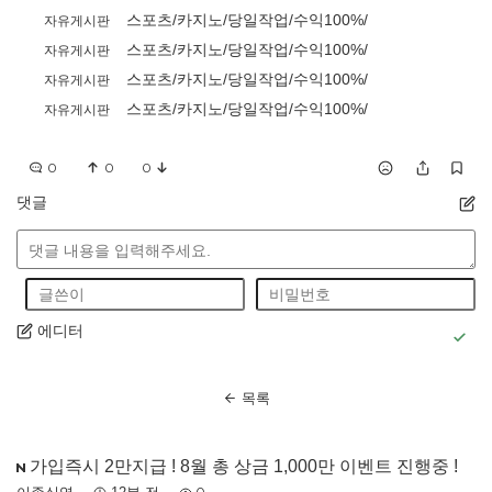
스포츠/카지노/당일작업/수익100%/
자유게시판
스포츠/카지노/당일작업/수익100%/
자유게시판
스포츠/카지노/당일작업/수익100%/
자유게시판
스포츠/카지노/당일작업/수익100%/
자유게시판
0
0
0
댓글
에디터
목록
가입즉시 2만지급 ! 8월 총 상금 1,000만 이벤트 진행중 !