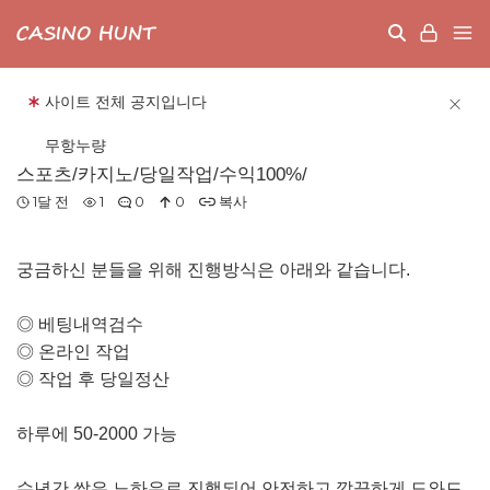
사이트 전체 공지입니다
무항누량
스포츠/카지노/당일작업/수익100%/
1
달 전
1
0
0
복사
궁금하신 분들을 위해 진행방식은 아래와 같습니다.
◎ 베팅내역검수
◎ 온라인 작업
◎ 작업 후 당일정산
하루에 50-2000 가능
수년간 쌓은 노하우로 진행되어 안전하고 깔끔하게 도와드