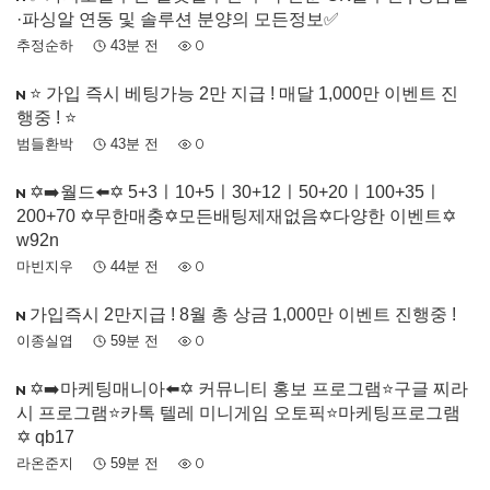
·파싱알 연동 및 솔루션 분양의 모든정보✅
추정순하
43분 전
0
⭐️ 가입 즉시 베팅가능 2만 지급 ! 매달 1,000만 이벤트 진
행중 ! ⭐️
범들환박
43분 전
0
✡️➡️월드⬅️✡️ 5+3ㅣ10+5ㅣ30+12ㅣ50+20ㅣ100+35ㅣ
200+70 ✡️무한매충✡️모든배팅제재없음✡️다양한 이벤트✡️
w92n
마빈지우
44분 전
0
가입즉시 2만지급 ! 8월 총 상금 1,000만 이벤트 진행중 !
이종실엽
59분 전
0
✡️➡️마케팅매니아⬅️✡️ 커뮤니티 홍보 프로그램⭐️구글 찌라
시 프로그램⭐️카톡 텔레 미니게임 오토픽⭐️마케팅프로그램
✡️ qb17
라온준지
59분 전
0