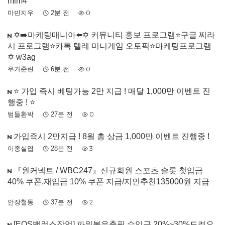
mlm4
마빈지우
2분 전
0
✡️➡️마케팅매니아⬅️✡️ 커뮤니티 홍보 프로그램⭐️구글 찌라
시 프로그램⭐️카톡 텔레 미니게임 오토픽⭐️마케팅프로그램
✡️ w3ag
우가준린
6분 전
0
⭐️ 가입 즉시 베팅가능 2만 지급 ! 매달 1,000만 이벤트 진
행중 ! ⭐️
범들환박
27분 전
0
가입즉시 2만지급 ! 8월 총 상금 1,000만 이벤트 진행중 !
이종실엽
28분 전
3
『원커넥트 / WBC247』신규회원 스포츠 슬롯 첫입금
40% 쿠폰,재입금 10% 쿠폰 지급/지인추천135000원 지급
안장철동
37분 전
2
[EOS밸런스작업] 파워볼유출픽 수익금 20%~30%드려요