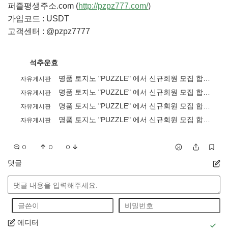
퍼즐평생주소.com (
http://pzpz777.com/
)
가입코드 : USDT
고객센터 : @pzpz7777
석추운효
명품 토지노 "PUZZLE" 에서 신규회원 모집 합니다.
자유게시판
명품 토지노 "PUZZLE" 에서 신규회원 모집 합니다.
자유게시판
명품 토지노 "PUZZLE" 에서 신규회원 모집 합니다.
자유게시판
명품 토지노 "PUZZLE" 에서 신규회원 모집 합니다.
자유게시판
0
0
0
댓글
에디터