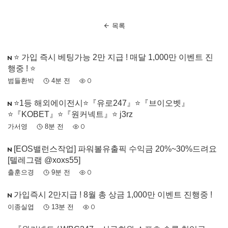
목록
⭐️ 가입 즉시 베팅가능 2만 지급 ! 매달 1,000만 이벤트 진
행중 ! ⭐️
범들환박
4분 전
0
⭐️1등 해외에이전시⭐️『유로247』⭐️『브이오벳』
⭐️『KOBET』⭐️『원커넥트』⭐️ j3rz
가서영
8분 전
0
[EOS밸런스작업] 파워볼유출픽 수익금 20%~30%드려요
[텔레그램 @xoxs55]
출훈으경
9분 전
0
가입즉시 2만지급 ! 8월 총 상금 1,000만 이벤트 진행중 !
이종실엽
13분 전
0