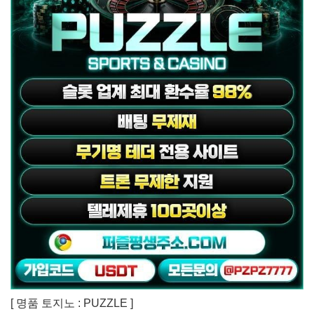
[ 명품 토지노 : PUZZLE ]