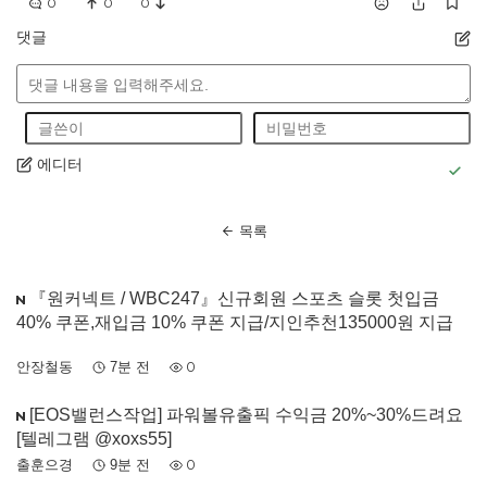
0
0
0
댓글
에디터
목록
『원커넥트 / WBC247』신규회원 스포츠 슬롯 첫입금
40% 쿠폰,재입금 10% 쿠폰 지급/지인추천135000원 지급
안장철동
7분 전
0
[EOS밸런스작업] 파워볼유출픽 수익금 20%~30%드려요
[텔레그램 @xoxs55]
출훈으경
9분 전
0