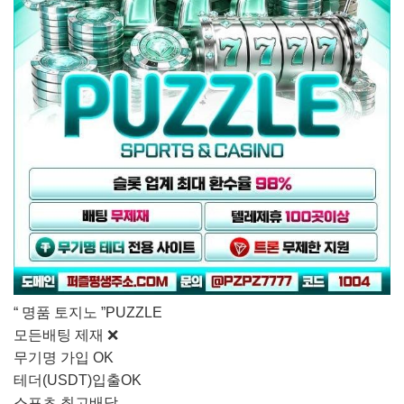
“ 명품 토지노 ”PUZZLE
모든배팅 제재 ❌
무기명 가입 OK
테더(USDT)입출OK
스포츠 최고배당