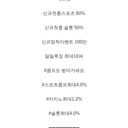
신규첫충스포츠 60%
신규첫충 슬롯 50%
신규정착이벤트 100만
일일루징 최대10퍼
#콤프도 받아가세요
#스포츠콤프최대4.0%
#카지노최대1.2%
#슬롯최대4.0%
➖➖➖➖➖➖➖➖➖