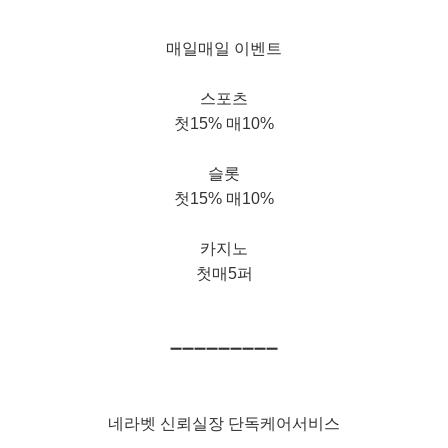
매일매일 이벤트
스포츠
첫15% 매10%
슬롯
첫15% 매10%
카지노
첫매5퍼
➖➖➖➖➖➖➖➖➖
네라벳 신뢰실장 단독케어서비스