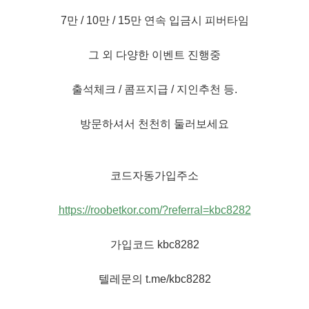
7만 / 10만 / 15만 연속 입금시 피버타임
그 외 다양한 이벤트 진행중
출석체크 / 콤프지급 / 지인추천 등.
방문하셔서 천천히 둘러보세요
코드자동가입주소
https://roobetkor.com/?referral=kbc8282
가입코드 kbc8282
텔레문의 t.me/kbc8282