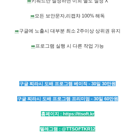
➡️
키워드만 설정하면 이외 별도 설정 X
➡️
모든 보안문자,리캡챠 100% 해독
➡️
구글에 노출시 대부분 최소 2주이상 상위권 유지
➡️
프로그램 실행 시 다른 작업 가능
구글 찌라시 도배 프로그램 베이직 - 30일 30만원
구글 찌라시 도배 프로그램 프리미엄 - 30일 60만원
홈페이지 :
https://ttsoft.kr
텔레그램 :
@TTSOFTKR12