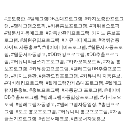
#토토총판, #텔레그램DB초대프로그램, #카지노총판프로그
램, #텔레그램오토픽, #커뮤홍보프로그램, #파워볼오토픽,
#웹문서자동매크로, #단톡방관리프로그램, 카지노 홍보프
로그램, #회원유입프로그램, #커뮤니티매크로, #먹튀검증
사이트 자동홍보#, #네이버디비프로그램, #웹문서자동프로
램, #웹문서자동광고, #DB해킹프로그램, #DB추출프로그
램, #커뮤니티글쓰기프로그램, #카카오톡오토픽, #자동 홍
보프로그램, #커뮤광고프로그램, #텔레그램DB추출프로그
램, #카지노총판, #총판모집프로그램, #커뮤니티 자동홍보,
#디비해킹프로그램, #텔레그램강제초대프로그램, #텔레그
램자동홍보, #홍보프로그램, #자동광고 프로그램, #네이버
DB추출프로그램, #텔레그램자동입장프로그램, #카지노오
토픽, #텔레그램자동광고, #텔레그램자동입장, #총판프로
그램, #토토 홍보프로그램, #커뮤니티 홍보프로그램, #자동
글쓰기프로그램, #웹문서매크로, #웹문서자동홍보