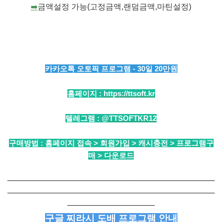
➡️
금액설정 가능(고정금액,랜덤금액,마틴설정)
카카오톡 오토픽 프로그램 - 30일 20만원
홈페이지 :
https://ttsoft.kr
텔레그램 :
@TTSOFTKR12
구매방법 : 홈페이지 접속 > 회원가입 > 캐시충전 > 프로그램구
매 > 다운로드
──────────────────────────────────────
──────────────────────────────────────
────────────────
구글 찌라시 도배 프로그램 안내