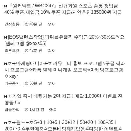
『원커넥트 / WBC247』신규회원 스포츠 슬롯 첫입금
40% 쿠폰,재입금 10% 쿠폰 지급/지인추천135000원 지급
안장철동
40분 전
0
[EOS밸런스작업] 파워볼유출픽 수익금 20%~30%드려요
[텔레그램 @xoxs55]
출훈으경
42분 전
0
✡️➡️마케팅매니아⬅️✡️ 커뮤니티 홍보 프로그램⭐️구글 찌라
시 프로그램⭐️카톡 텔레 미니게임 오토픽⭐️마케팅프로그램
✡️ xsyr
라온준지
53분 전
0
⭐️ 가입 즉시 베팅가능 2만 지급 ! 매달 1,000만 이벤트 진
행중 ! ⭐️
범들환박
1시간 전
0
✡️➡️월드⬅️✡️ 5+3ㅣ10+5ㅣ30+12ㅣ50+20ㅣ100+35ㅣ
200+70 ✡️무한매충✡️모든배팅제재없음✡️다양한 이벤트✡️