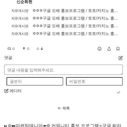
신순화현
✡️✡️✡️구글 도배 홍보프로그램 / 토토/카지노 홍보프로그램 / 텔레그램 자동 홍보프로그램 / 카카오톡 파워볼 오토픽 / DB추출프로그램✡️✡️✡️ - #카지노오토픽
자유게시판
✡️✡️✡️구글 도배 홍보프로그램 / 토토/카지노 홍보프로그램 / 텔레그램 자동 홍보프로그램 / 카카오톡 파워볼 오토픽 / DB추출프로그램✡️✡️✡️ - #총판모집프로그램
자유게시판
✡️✡️✡️구글 도배 홍보프로그램 / 토토/카지노 홍보프로그램 / 텔레그램 자동 홍보프로그램 / 카카오톡 파워볼 오토픽 / DB추출프로그램✡️✡️✡️ - #텔레그램자동광고
자유게시판
✡️✡️✡️구글 도배 홍보프로그램 / 토토/카지노 홍보프로그램 / 텔레그램 자동 홍보프로그램 / 카카오톡 파워볼 오토픽 / DB추출프로그램✡️✡️✡️ - #총판모집프로그램
자유게시판
0
0
0
댓글
에디터
목록
✡️➡️마케팅매니아⬅️✡️ 커뮤니티 홍보 프로그램⭐️구글 찌라