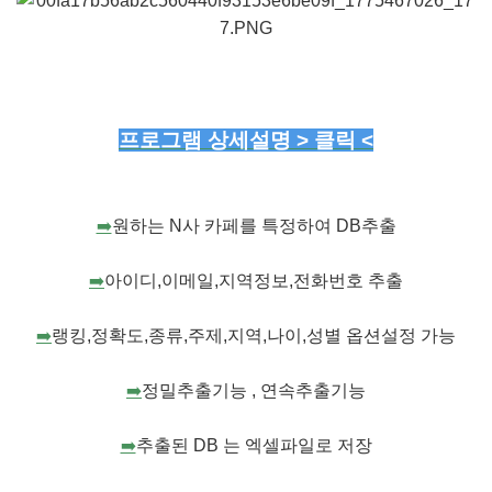
프로그램 상세설명 > 클릭 <
➡️
원하는 N사 카페를 특정하여 DB추출
➡️
아이디,이메일,지역정보,전화번호 추출
➡️
랭킹,정확도,종류,주제,지역,나이,성별 옵션설정 가능
➡️
정밀추출기능 , 연속추출기능
➡️
추출된 DB 는 엑셀파일로 저장