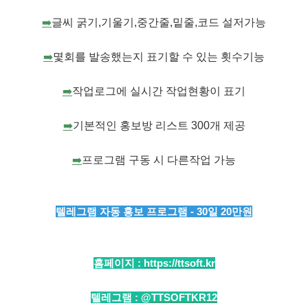
➡️
글씨 굵기,기울기,중간줄,밑줄,코드 설저가능
➡️
몇회를 발송했는지 표기할 수 있는 횟수기능
➡️
작업로그에 실시간 작업현황이 표기
➡️
기본적인 홍보방 리스트 300개 제공
➡️
프로그램 구동 시 다른작업 가능
텔레그램 자동 홍보 프로그램 - 30일 20만원
홈페이지 :
https://ttsoft.kr
텔레그램 :
@TTSOFTKR12