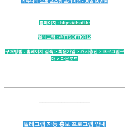
커뮤니티 오토 포스팅 프리미엄 - 30일 60만원
홈페이지 :
https://ttsoft.kr
텔레그램 :
@TTSOFTKR12
구매방법 : 홈페이지 접속 > 회원가입 > 캐시충전 > 프로그램구
매 > 다운로드
──────────────────────────────────────
──────────────────────────────────────
────────────────
텔레그램 자동 홍보 프로그램 안내