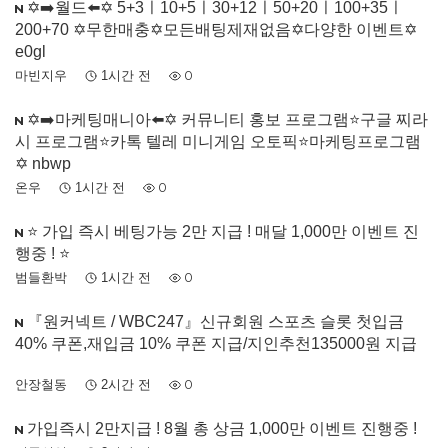
✡️➡️월드⬅️✡️ 5+3ㅣ10+5ㅣ30+12ㅣ50+20ㅣ100+35ㅣ
200+70 ✡️무한매충✡️모든배팅제재없음✡️다양한 이벤트✡️
e0gl
마빈지우
1시간 전
0
✡️➡️마케팅매니아⬅️✡️ 커뮤니티 홍보 프로그램⭐️구글 찌라
시 프로그램⭐️카톡 텔레 미니게임 오토픽⭐️마케팅프로그램
✡️ nbwp
온우
1시간 전
0
⭐️ 가입 즉시 베팅가능 2만 지급 ! 매달 1,000만 이벤트 진
행중 ! ⭐️
범들환박
1시간 전
0
『원커넥트 / WBC247』신규회원 스포츠 슬롯 첫입금
40% 쿠폰,재입금 10% 쿠폰 지급/지인추천135000원 지급
안장철동
2시간 전
0
가입즉시 2만지급 ! 8월 총 상금 1,000만 이벤트 진행중 !