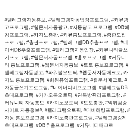
#텔레그램자동홍보, #텔레그램자동입장프로그램, #커뮤광
고프로그램, #웹문서자동광고, #자동광고 프로그램, #DB해
킹프로그램, #카지노총판, #커뮤홍보프로그램, #총판모집
프로그램, #총판프로그램, #텔레그램DB추출프로그램, #네
이버DB추출프로그램, #텔레그램자동입장, #커뮤니티글쓰
기프로그램, #웹문서자동프로램, #홍보프로그램, #커뮤니
티 홍보프로그램, #웹문서자동홍보, #토토 홍보프로그램, #
텔레그램자동광고, #파워볼오토픽, #웹문서자동매크로, 카
지노 홍보프로그램, #회원유입프로그램, #웹문서매크로, #
자동글쓰기프로그램, #네이버디비프로그램, #텔레그램DB
초대프로그램, #카카오톡오토픽, #단톡방관리프로그램, #
커뮤니티 자동홍보, #카지노오토픽, #토토총판, #먹튀검증
사이트 자동홍보#, #텔레그램오토픽, #디비해킹프로그램, #
자동 홍보프로그램, #카지노총판프로그램, #텔레그램강제
초대프로그램, #DB추출프로그램, #커뮤니티매크로