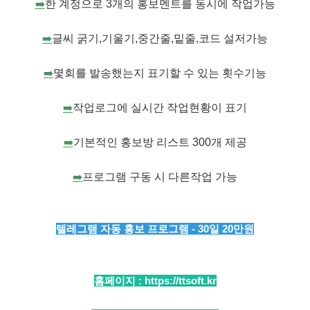
➡️
한 계정으로 3개의 홍보멘트를 동시에 작업가능
➡️
글씨 굵기,기울기,중간줄,밑줄,코드 설저가능
➡️
몇회를 발송했는지 표기할 수 있는 횟수기능
➡️
작업로그에 실시간 작업현황이 표기
➡️
기본적인 홍보방 리스트 300개 제공
➡️
프로그램 구동 시 다른작업 가능
텔레그램 자동 홍보 프로그램 - 30일 20만원
홈페이지 :
https://ttsoft.kr