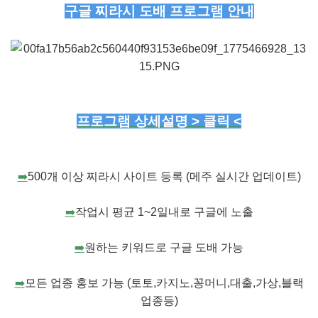
구글 찌라시 도배 프로그램 안내
프로그램 상세설명 > 클릭 <
➡️
500개 이상 찌라시 사이트 등록 (메주 실시간 업데이트)
➡️
작업시 평균 1~2일내로 구글에 노출
➡️
원하는 키워드로 구글 도배 가능
➡️
모든 업종 홍보 가능 (토토,카지노,꽁머니,대출,가상,블랙
업종등)