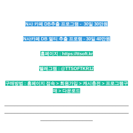
N사 카페 DB추출 프로그램 - 30일 30만원
N사카페 DB 멀티 추출 프로램 - 30일 40만원
홈페이지 :
https://ttsoft.kr
텔레그램 :
@TTSOFTKR12
구매방법 : 홈페이지 접속 > 회원가입 > 캐시충전 > 프로그램구
매 > 다운로드
──────────────────────────────────────
──────────────────────────────────────
────────────────