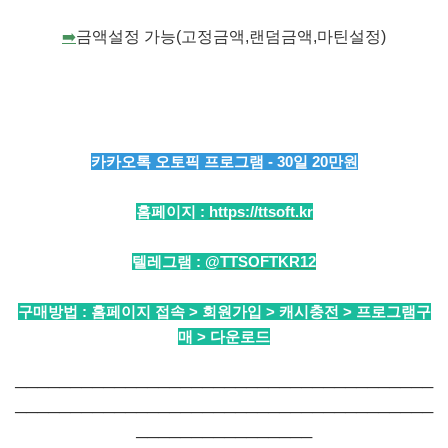
➡️
금액설정 가능(고정금액,랜덤금액,마틴설정)
카카오톡 오토픽 프로그램 - 30일 20만원
홈페이지 :
https://ttsoft.kr
텔레그램 :
@TTSOFTKR12
구매방법 : 홈페이지 접속 > 회원가입 > 캐시충전 > 프로그램구
매 > 다운로드
──────────────────────────────────────
──────────────────────────────────────
────────────────