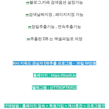
➡️
블로그,카페 검색옵션 설정가능
➡️
검색날짜지정 , 페이지지정 가능
➡️
정밀추출기능 , 연속추출기능
➡️
추출된 DB 는 엑셀파일로 저장
N사 키워드 관심자 DB추출 프로그램 - 30일 50만원
홈페이지 :
https://ttsoft.kr
텔레그램 :
@TTSOFTKR12
구매방법 : 홈페이지 접속 > 회원가입 > 캐시충전 > 프로그램구