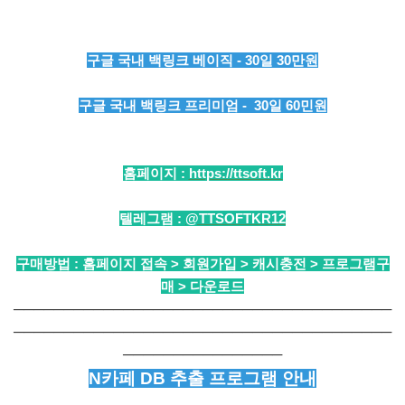
구글 국내 백링크 베이직 - 30일 30만원
구글 국내 백링크 프리미엄 - 30일 60민원
홈페이지 :
https://ttsoft.kr
텔레그램 :
@TTSOFTKR12
구매방법 : 홈페이지 접속 > 회원가입 > 캐시충전 > 프로그램구
매 > 다운로드
──────────────────────────────────────
──────────────────────────────────────
────────────────
N카페 DB 추출 프로그램 안내