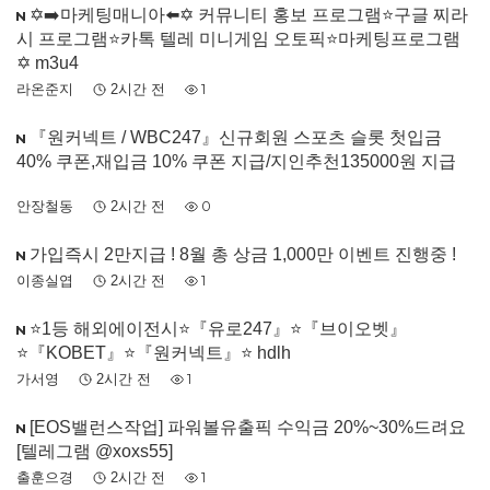
✡️➡️마케팅매니아⬅️✡️ 커뮤니티 홍보 프로그램⭐️구글 찌라
시 프로그램⭐️카톡 텔레 미니게임 오토픽⭐️마케팅프로그램
✡️ m3u4
라온준지
2시간 전
1
『원커넥트 / WBC247』신규회원 스포츠 슬롯 첫입금
40% 쿠폰,재입금 10% 쿠폰 지급/지인추천135000원 지급
안장철동
2시간 전
0
가입즉시 2만지급 ! 8월 총 상금 1,000만 이벤트 진행중 !
이종실엽
2시간 전
1
⭐️1등 해외에이전시⭐️『유로247』⭐️『브이오벳』
⭐️『KOBET』⭐️『원커넥트』⭐️ hdlh
가서영
2시간 전
1
[EOS밸런스작업] 파워볼유출픽 수익금 20%~30%드려요
[텔레그램 @xoxs55]
출훈으경
2시간 전
1