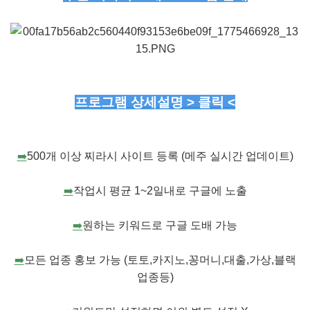
프로그램 상세설명 > 클릭 <
➡️
500개 이상 찌라시 사이트 등록 (메주 실시간 업데이트)
➡️
작업시 평균 1~2일내로 구글에 노출
➡️
원하는 키워드로 구글 도배 가능
➡️
모든 업종 홍보 가능 (토토,카지노,꽁머니,대출,가상,블랙
업종등)