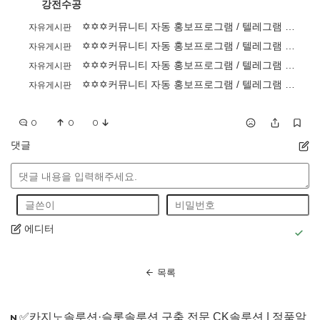
강전수공
✡️✡️✡️커뮤니티 자동 홍보프로그램 / 텔레그램 자동 홍보프로그램 / 카카오톡 파워볼 오토픽 / 구글 찌라시 홍보프로그램 / DB추출프로그램✡️✡️✡️ - #자동 홍보프로그램
자유게시판
✡️✡️✡️커뮤니티 자동 홍보프로그램 / 텔레그램 자동 홍보프로그램 / 카카오톡 파워볼 오토픽 / 구글 찌라시 홍보프로그램 / DB추출프로그램✡️✡️✡️ - #자동글쓰기프로그램
자유게시판
✡️✡️✡️커뮤니티 자동 홍보프로그램 / 텔레그램 자동 홍보프로그램 / 카카오톡 파워볼 오토픽 / 구글 찌라시 홍보프로그램 / DB추출프로그램✡️✡️✡️ - #카지노총판프로그램
자유게시판
✡️✡️✡️커뮤니티 자동 홍보프로그램 / 텔레그램 자동 홍보프로그램 / 카카오톡 파워볼 오토픽 / 구글 찌라시 홍보프로그램 / DB추출프로그램✡️✡️✡️ - #자동광고 프로그램
자유게시판
0
0
0
댓글
에디터
목록
✅카지노솔루션·슬롯솔루션 구축 전문 CK솔루션 | 정품알