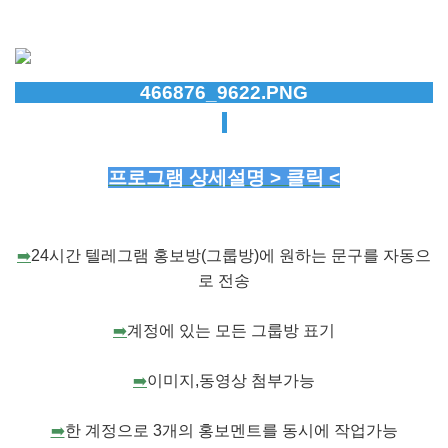
프로그램 상세설명 > 클릭 <
➡️
24시간 텔레그램 홍보방(그룹방)에 원하는 문구를 자동으
로 전송
➡️
계정에 있는 모든 그룹방 표기
➡️
이미지,동영상 첨부가능
➡️
한 계정으로 3개의 홍보멘트를 동시에 작업가능