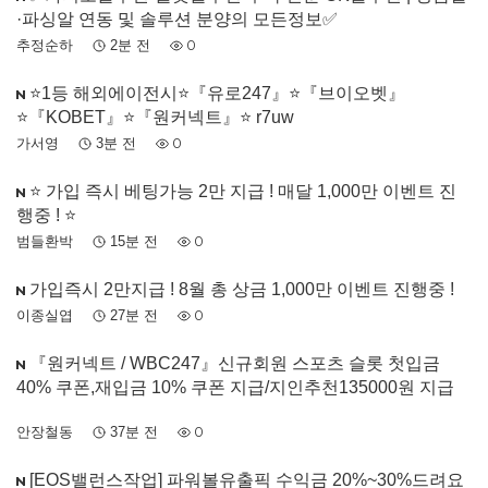
·파싱알 연동 및 솔루션 분양의 모든정보✅
추정순하
2분 전
0
⭐️1등 해외에이전시⭐️『유로247』⭐️『브이오벳』
⭐️『KOBET』⭐️『원커넥트』⭐️ r7uw
가서영
3분 전
0
⭐️ 가입 즉시 베팅가능 2만 지급 ! 매달 1,000만 이벤트 진
행중 ! ⭐️
범들환박
15분 전
0
가입즉시 2만지급 ! 8월 총 상금 1,000만 이벤트 진행중 !
이종실엽
27분 전
0
『원커넥트 / WBC247』신규회원 스포츠 슬롯 첫입금
40% 쿠폰,재입금 10% 쿠폰 지급/지인추천135000원 지급
안장철동
37분 전
0
[EOS밸런스작업] 파워볼유출픽 수익금 20%~30%드려요