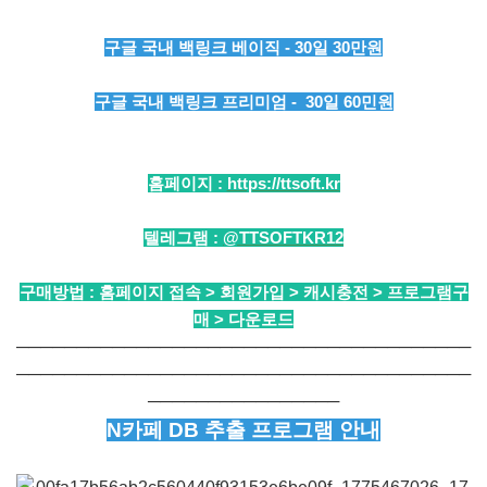
구글 국내 백링크 베이직 - 30일 30만원
구글 국내 백링크 프리미엄 - 30일 60민원
홈페이지 :
https://ttsoft.kr
텔레그램 :
@TTSOFTKR12
구매방법 : 홈페이지 접속 > 회원가입 > 캐시충전 > 프로그램구
매 > 다운로드
──────────────────────────────────────
──────────────────────────────────────
────────────────
N카페 DB 추출 프로그램 안내