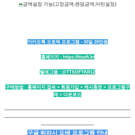
➡️
금액설정 가능(고정금액,랜덤금액,마틴설정)
카카오톡 오토픽 프로그램 - 30일 20만원
홈페이지 :
https://ttsoft.kr
텔레그램 :
@TTSOFTKR12
구매방법 : 홈페이지 접속 > 회원가입 > 캐시충전 > 프로그램구
매 > 다운로드
──────────────────────────────────────
──────────────────────────────────────
────────────────
구글 찌라시 도배 프로그램 안내