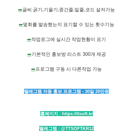
➡️
글씨 굵기,기울기,중간줄,밑줄,코드 설저가능
➡️
몇회를 발송했는지 표기할 수 있는 횟수기능
➡️
작업로그에 실시간 작업현황이 표기
➡️
기본적인 홍보방 리스트 300개 제공
➡️
프로그램 구동 시 다른작업 가능
텔레그램 자동 홍보 프로그램 - 30일 20만원
홈페이지 :
https://ttsoft.kr
텔레그램 :
@TTSOFTKR12