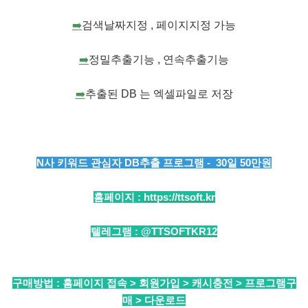
➡️
검색날짜지정 , 페이지지정 가능
➡️
정밀추출기능 , 연속추출기능
➡️
추출된 DB 는 엑셀파일로 저장
N사 키워드 관심자 DB추출 프로그램 - 30일 50만원
홈페이지 :
https://ttsoft.kr
텔레그램 :
@TTSOFTKR12
구매방법 : 홈페이지 접속 > 회원가입 > 캐시충전 > 프로그램구
매 > 다운로드