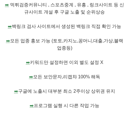
➡️
먹튀검증커뮤니티 , 스포츠중계 , 유흥 , 링크사이트 등 신
규사이트 개설 후 구글 노출 및 순위상승
➡️
백링크 검사 사이트에서 생성된 백링크 직접 확인 가능
➡️
모든 업종 홍보 가능 (토토,카지노,꽁머니,대출,가상,블랙
업종등)
➡️
키워드만 설정하면 이외 별도 설정 X
➡️
모든 보안문자,리캡챠 100% 해독
➡️
구글에 노출시 대부분 최소 2주이상 상위권 유지
➡️
프로그램 실행 시 다른 작업 가능