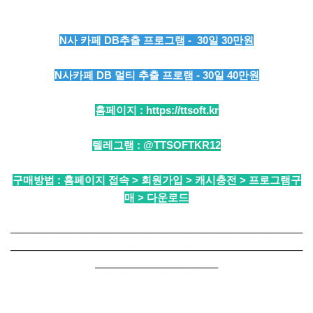
N사 카페 DB추출 프로그램 - 30일 30만원
N사카페 DB 멀티 추출 프로램 - 30일 40만원
홈페이지 :
https://ttsoft.kr
텔레그램 :
@TTSOFTKR12
구매방법 : 홈페이지 접속 > 회원가입 > 캐시충전 > 프로그램구
매 > 다운로드
──────────────────────────────────────
──────────────────────────────────────
────────────────