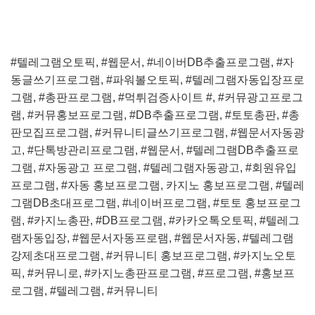
#텔레그램오토픽, #웹문서, #네이버DB추출프로그램, #자
동글쓰기프로그램, #파워볼오토픽, #텔레그램자동입장프로
그램, #총판프로그램, #먹튀검증사이트 #, #커뮤광고프로그
램, #커뮤홍보프로그램, #DB추출프로그램, #토토총판, #총
판모집프로그램, #커뮤니티글쓰기프로그램, #웹문서자동광
고, #단톡방관리프로그램, #웹문서, #텔레그램DB추출프로
그램, #자동광고 프로그램, #텔레그램자동광고, #회원유입
프로그램, #자동 홍보프로그램, 카지노 홍보프로그램, #텔레
그램DB초대프로그램, #네이버프로그램, #토토 홍보프로그
램, #카지노총판, #DB프로그램, #카카오톡오토픽, #텔레그
램자동입장, #웹문서자동프로램, #웹문서자동, #텔레그램
강제초대프로그램, #커뮤니티 홍보프로그램, #카지노오토
픽, #커뮤니로, #카지노총판프로그램, #프로그램, #홍보프
로그램, #텔레그램, #커뮤니티