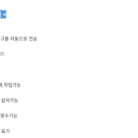
 <
문구를 자동으로 전송
표기
에 작업가능
드 설저가능
 횟수기능
 표기