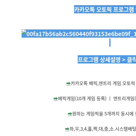
카카오톡 오토픽 프로그램
프로그램 상세설명 > 클릭
➡️
카카오톡 베픽,엔트리 게임 오토픽
➡️
베픽게임(10개 게임 등록) ㅣ 엔트리게임(
➡️
원하는 게임픽을 5개까지 동시에
➡️
좌,우,3,4,홀,짝,대,중,소.시스템