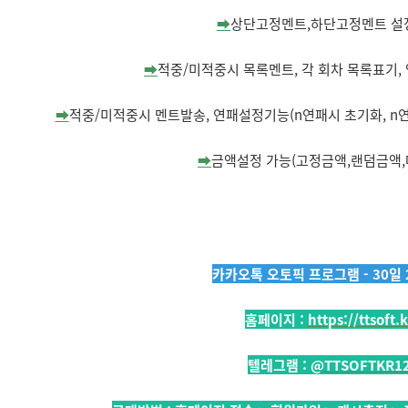
➡️
상단고정멘트,하단고정멘트 설
➡️
적중/미적중시 목록멘트, 각 회차 목록표기,
➡️
적중/미적중시 멘트발송, 연패설정기능(n연패시 초기화, n
➡️
금액설정 가능(고정금액,랜덤금액,
카카오톡 오토픽 프로그램 - 30일 
홈페이지 :
https://ttsoft.k
텔레그램 :
@TTSOFTKR1