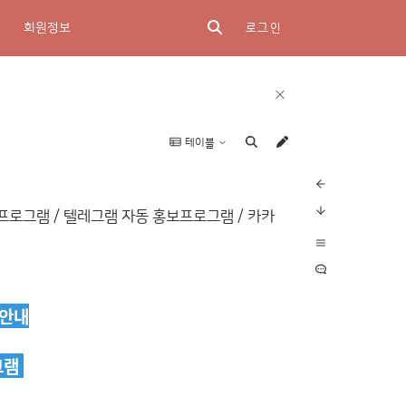
회원정보
로그인
테이블
 프로그램 / 텔레그램 자동 홍보프로그램 / 카카
 안내
그램