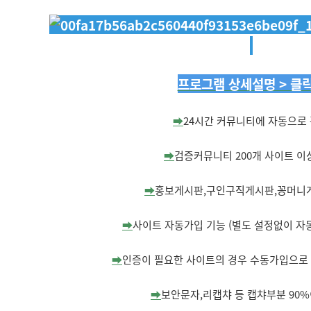
프로그램 상세설명 > 클릭
➡️
24시간 커뮤니티에 자동으로
➡️
검증커뮤니티 200개 사이트 이
➡️
홍보게시판,구인구직게시판,꽁머니
➡️
사이트 자동가입 기능 (별도 설정없이 자
➡️
인증이 필요한 사이트의 경우 수동가입으로 
➡️
보안문자,리캡챠 등 캡챠부분 90