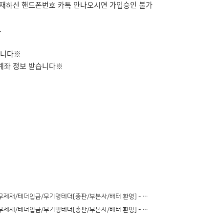
재하신 핸드폰번호 카톡 안나오시면 가입승인 불가
.
십니다※
계좌 정보 받습니다※
/테더입금/무기명테더[총판/부본사/배터 환영] - 스포츠
/테더입금/무기명테더[총판/부본사/배터 환영] - 무기명