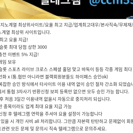
카지노계열 최상위사이트/요율 최고 지급/업계최고대우/본사직속/무제재/
계열 최상위 사이트입니다.
 최고 요율 지급!
슬롯 최대 당첨 상한 3000
충전 이벤트 5% 지급!
게임 보유
슬롯 스포츠 라이브 크로스 스페셜 홀덤 맞고 바둑이 등등 각종 게임 최다
전화 x (통.협만 아니라면 블랙회원분들도 하이패스 승인ok)
복잡한 승인 방식에서 타사이트 이용 내역 없이 승인 절차 간소화 되었습
서 통협 3자사기 반환신청 보피 등록만 없으면 모두 승인 가능 합니다.
후 처음 3일간 이용내역 없을시 자동으로 중지처리 되십니다.
한 종목이라도 업계 최대 요율 지급 가능
신청 후 텔레그램 연락을 주셔야 요율 설정이 가능합니다
 있을 시 개인 사비 all 처리합니다. 그만큼 자본력 탄탄하고 문제없이 
관련 모든 문제 및 문의시 직속 텔레그램으로 문의주세요.