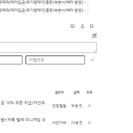
/테더입금/무기명테더[총판/부본사/배터 환영] - 무기명
테더입금/무기명테더[총판/부본사/배터 환영] - 프라그마틱
글쓴이
날짜
조회
입금 10% 쿠폰 지급/지인추
18
0
분 전
안장철동
그램⭐️카톡 텔레 미니게임 오
22
0
분 전
서민가바