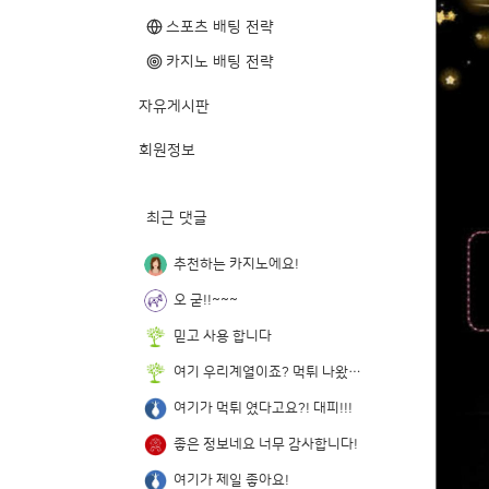
스포츠 배팅 전략
카지노 배팅 전략
자유게시판
회원정보
최근 댓글
추천하는 카지노에요!
오 굳!!~~~
믿고 사용 합니다
여기 우리계열이죠? 먹튀 나왔나요?
여기가 먹튀 였다고요?! 대피!!!
좋은 정보네요 너무 감사합니다!
여기가 제일 좋아요!