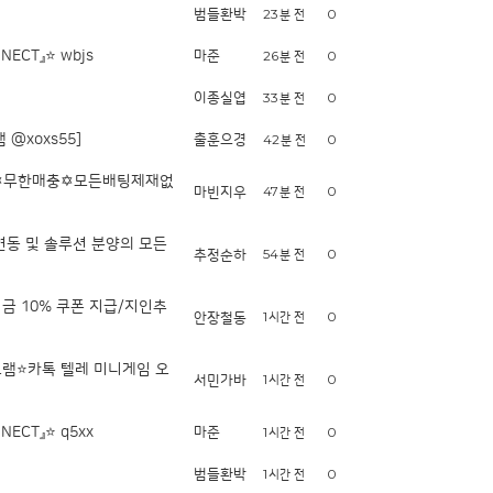
23
0
범들환박
분 전
ECT』⭐️ wbjs
26
0
마준
분 전
33
0
이종실엽
분 전
@xoxs55]
42
0
출훈으경
분 전
70 ✡️무한매충✡️모든배팅제재없
47
0
분 전
마빈지우
연동 및 솔루션 분양의 모든
54
0
분 전
추정순하
입금 10% 쿠폰 지급/지인추
1
0
시간 전
안장철동
그램⭐️카톡 텔레 미니게임 오
1
0
시간 전
서민가바
ECT』⭐️ q5xx
1
0
마준
시간 전
1
0
범들환박
시간 전