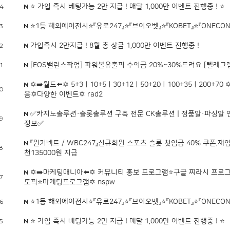
4
⭐️ 가입 즉시 베팅가능 2만 지급 ! 매달 1,000만 이벤트 진행중 ! ⭐️
3
⭐️1등 해외에이전시⭐️『유로247』⭐️『브이오벳』⭐️『KOBET』⭐️『ONECONN
2
가입즉시 2만지급 ! 8월 총 상금 1,000만 이벤트 진행중 !
1
[EOS밸런스작업] 파워볼유출픽 수익금 20%~30%드려요 [텔레그램 
✡️➡️월드⬅️✡️ 5+3ㅣ10+5ㅣ30+12ㅣ50+20ㅣ100+35ㅣ200+
80
음✡️다양한 이벤트✡️ rad2
✅카지노솔루션·슬롯솔루션 구축 전문 CK솔루션 | 정품알·파싱알 
9
정보✅
『원커넥트 / WBC247』신규회원 스포츠 슬롯 첫입금 40% 쿠폰,재
8
천135000원 지급
✡️➡️마케팅매니아⬅️✡️ 커뮤니티 홍보 프로그램⭐️구글 찌라시 프로
7
토픽⭐️마케팅프로그램✡️ nspw
6
⭐️1등 해외에이전시⭐️『유로247』⭐️『브이오벳』⭐️『KOBET』⭐️『ONECONN
5
⭐️ 가입 즉시 베팅가능 2만 지급 ! 매달 1,000만 이벤트 진행중 ! ⭐️