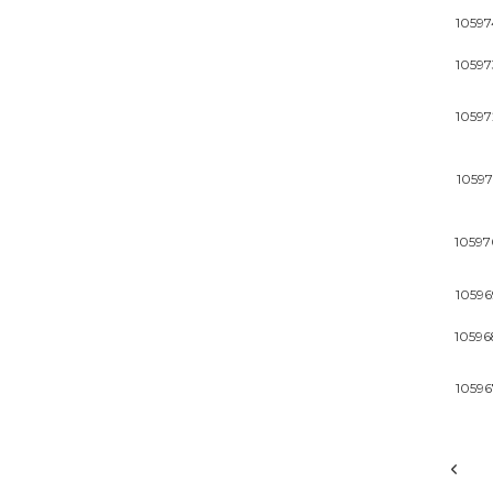
10597
10597
10597
10597
10597
10596
10596
10596