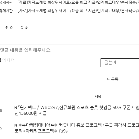
[가로]카지노계열 최상위사이트/요율 최고 지급/업계최고대우/본사직속/무제재
유게시판
[가로]카지노계열 최상위사이트/요율 최고 지급/업계최고대우/본사직속/무제재/
유게시판
0
0
에디터
목록
제목
『원커넥트 / WBC247』신규회원 스포츠 슬롯 첫입금 40% 쿠폰,재
6
천135000원 지급
✡️➡️마케팅매니아⬅️✡️ 커뮤니티 홍보 프로그램⭐️구글 찌라시 프로
5
토픽⭐️마케팅프로그램✡️ fa9s