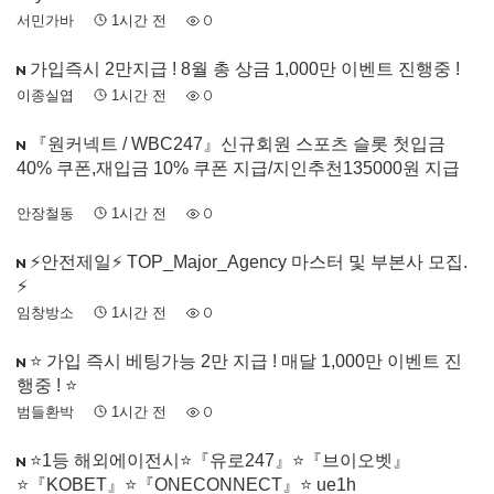
서민가바
1시간 전
0
가입즉시 2만지급 ! 8월 총 상금 1,000만 이벤트 진행중 !
이종실엽
1시간 전
0
『원커넥트 / WBC247』신규회원 스포츠 슬롯 첫입금
40% 쿠폰,재입금 10% 쿠폰 지급/지인추천135000원 지급
안장철동
1시간 전
0
⚡️안전제일⚡️ TOP_Major_Agency 마스터 및 부본사 모집.
⚡️
임창방소
1시간 전
0
⭐️ 가입 즉시 베팅가능 2만 지급 ! 매달 1,000만 이벤트 진
행중 ! ⭐️
범들환박
1시간 전
0
⭐️1등 해외에이전시⭐️『유로247』⭐️『브이오벳』
⭐️『KOBET』⭐️『ONECONNECT』⭐️ ue1h