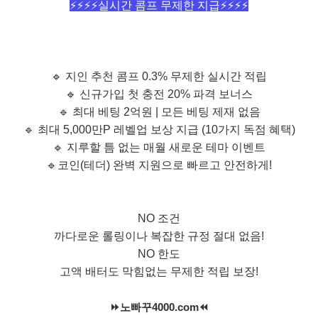
⚡️⚡️⚡️⚡️실시간 콤프 무제한 지급⚡️⚡️⚡️⚡️
🔹 지인 추천 콤프 0.3% 무제한 실시간 적립
🔹 신규가입 첫 충전 20% 파격 보너스
🔹 최대 베팅 2억원 | 모든 베팅 제재 없음
🔹 최대 5,000만P 레벨업 보상 지급 (10가지 독점 혜택)
🔹 지루할 틈 없는 매월 새로운 테마 이벤트
🔹코인(테더) 완벽 지원으로 빠르고 안전하게!
NO 조건
까다로운 롤링이나 복잡한 규정 절대 없음!
NO 한도
고액 배터도 막힘없는 무제한 적립 보장!
⏩노빠꾸4000.com⏪