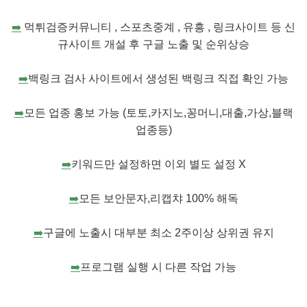
➡️
먹튀검증커뮤니티 , 스포츠중계 , 유흥 , 링크사이트 등 신
규사이트 개설 후 구글 노출 및 순위상승
➡️
백링크 검사 사이트에서 생성된 백링크 직접 확인 가능
➡️
모든 업종 홍보 가능 (토토,카지노,꽁머니,대출,가상,블랙
업종등)
➡️
키워드만 설정하면 이외 별도 설정 X
➡️
모든 보안문자,리캡챠 100% 해독
➡️
구글에 노출시 대부분 최소 2주이상 상위권 유지
➡️
프로그램 실행 시 다른 작업 가능