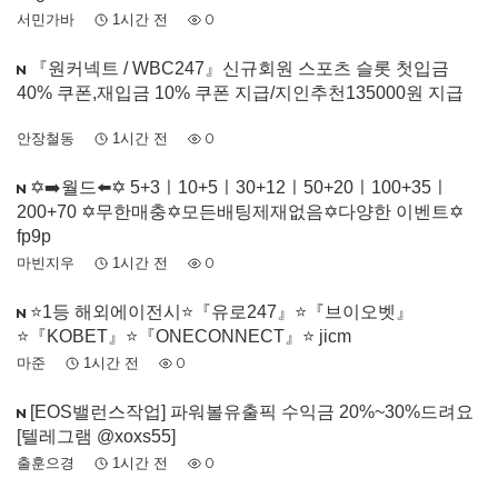
서민가바
1시간 전
0
『원커넥트 / WBC247』신규회원 스포츠 슬롯 첫입금
40% 쿠폰,재입금 10% 쿠폰 지급/지인추천135000원 지급
안장철동
1시간 전
0
✡️➡️월드⬅️✡️ 5+3ㅣ10+5ㅣ30+12ㅣ50+20ㅣ100+35ㅣ
200+70 ✡️무한매충✡️모든배팅제재없음✡️다양한 이벤트✡️
fp9p
마빈지우
1시간 전
0
⭐️1등 해외에이전시⭐️『유로247』⭐️『브이오벳』
⭐️『KOBET』⭐️『ONECONNECT』⭐️ jicm
마준
1시간 전
0
[EOS밸런스작업] 파워볼유출픽 수익금 20%~30%드려요
[텔레그램 @xoxs55]
출훈으경
1시간 전
0