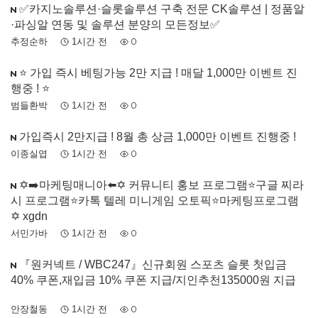
✅카지노솔루션·슬롯솔루션 구축 전문 CK솔루션 | 정품알
·파싱알 연동 및 솔루션 분양의 모든정보✅
추정순하
1시간 전
0
⭐️ 가입 즉시 베팅가능 2만 지급 ! 매달 1,000만 이벤트 진
행중 ! ⭐️
범들환박
1시간 전
0
가입즉시 2만지급 ! 8월 총 상금 1,000만 이벤트 진행중 !
이종실엽
1시간 전
0
✡️➡️마케팅매니아⬅️✡️ 커뮤니티 홍보 프로그램⭐️구글 찌라
시 프로그램⭐️카톡 텔레 미니게임 오토픽⭐️마케팅프로그램
✡️ xgdn
서민가바
1시간 전
0
『원커넥트 / WBC247』신규회원 스포츠 슬롯 첫입금
40% 쿠폰,재입금 10% 쿠폰 지급/지인추천135000원 지급
안장철동
1시간 전
0