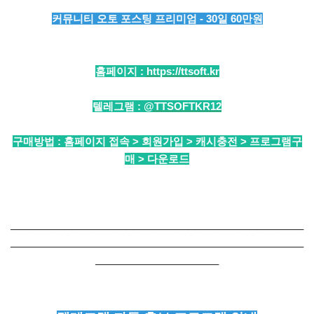
커뮤니티 오토 포스팅 프리미엄 - 30일 60만원
홈페이지 :
https://ttsoft.kr
텔레그램 :
@TTSOFTKR12
구매방법 : 홈페이지 접속 > 회원가입 > 캐시충전 > 프로그램구
매 > 다운로드
──────────────────────────────────────
──────────────────────────────────────
────────────────