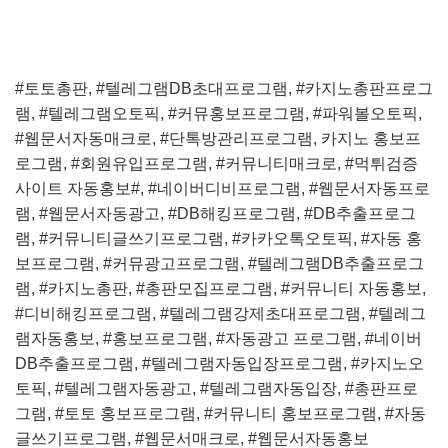
#토토총판, #텔레그램DB초대프로그램, #카지노총판프로그
램, #텔레그램오토픽, #커뮤홍보프로그램, #파워볼오토픽,
#웹문서자동매크로, #단톡방관리프로그램, 카지노 홍보프
로그램, #회원유입프로그램, #커뮤니티매크로, #먹튀검증
사이트 자동홍보#, #네이버디비프로그램, #웹문서자동프로
램, #웹문서자동광고, #DB해킹프로그램, #DB추출프로그
램, #커뮤니티글쓰기프로그램, #카카오톡오토픽, #자동 홍
보프로그램, #커뮤광고프로그램, #텔레그램DB추출프로그
램, #카지노총판, #총판모집프로그램, #커뮤니티 자동홍보,
#디비해킹프로그램, #텔레그램강제초대프로그램, #텔레그
램자동홍보, #홍보프로그램, #자동광고 프로그램, #네이버
DB추출프로그램, #텔레그램자동입장프로그램, #카지노오
토픽, #텔레그램자동광고, #텔레그램자동입장, #총판프로
그램, #토토 홍보프로그램, #커뮤니티 홍보프로그램, #자동
글쓰기프로그램, #웹문서매크로, #웹문서자동홍보