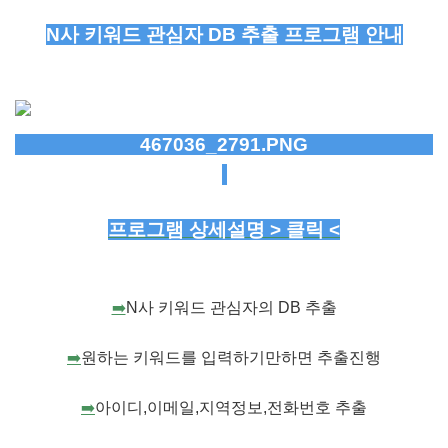
N사 키워드 관심자 DB 추출 프로그램 안내
프로그램 상세설명 > 클릭 <
➡️
N사 키워드 관심자의 DB 추출
➡️
원하는 키워드를 입력하기만하면 추출진행
➡️
아이디,이메일,지역정보,전화번호 추출