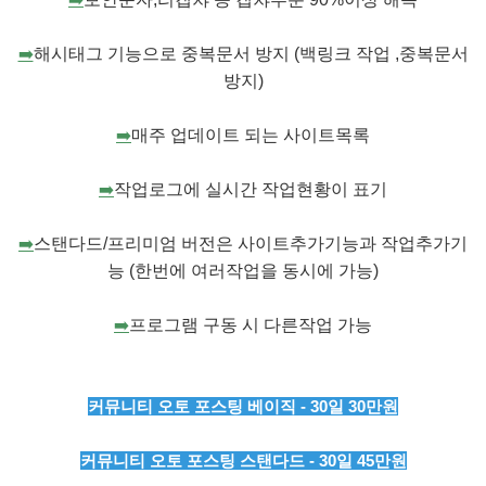
➡️
해시태그 기능으로 중복문서 방지 (백링크 작업 ,중복문서
방지)
➡️
매주 업데이트 되는 사이트목록
➡️
작업로그에 실시간 작업현황이 표기
➡️
스탠다드/프리미엄 버전은 사이트추가기능과 작업추가기
능 (한번에 여러작업을 동시에 가능)
➡️
프로그램 구동 시 다른작업 가능
커뮤니티 오토 포스팅 베이직 - 30일 30만원
커뮤니티 오토 포스팅 스탠다드 - 30일 45만원