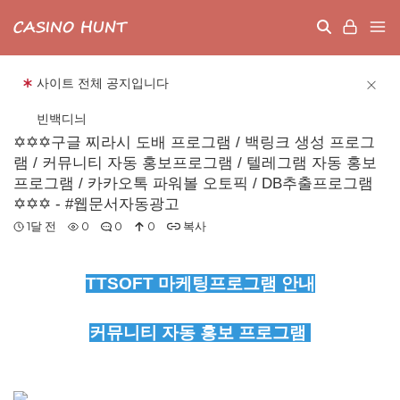
사이트 전체 공지입니다
빈백디늬
✡️✡️✡️구글 찌라시 도배 프로그램 / 백링크 생성 프로그
램 / 커뮤니티 자동 홍보프로그램 / 텔레그램 자동 홍보
프로그램 / 카카오톡 파워볼 오토픽 / DB추출프로그램
✡️✡️✡️ - #웹문서자동광고
1
달 전
0
0
0
복사
TTSOFT 마케팅프로그램 안내
커뮤니티 자동 홍보 프로그램