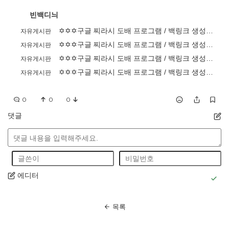
빈백디늬
✡️✡️✡️구글 찌라시 도배 프로그램 / 백링크 생성 프로그램 / 커뮤니티 자동 홍보프로그램 / 텔레그램 자동 홍보프로그램 / 카카오톡 파워볼 오토픽 / DB추출프로그램✡️✡️✡️ - #네이버DB추출프로그램
자유게시판
✡️✡️✡️구글 찌라시 도배 프로그램 / 백링크 생성 프로그램 / 커뮤니티 자동 홍보프로그램 / 텔레그램 자동 홍보프로그램 / 카카오톡 파워볼 오토픽 / DB추출프로그램✡️✡️✡️ - #텔레그램자동입장프로그램
자유게시판
✡️✡️✡️구글 찌라시 도배 프로그램 / 백링크 생성 프로그램 / 커뮤니티 자동 홍보프로그램 / 텔레그램 자동 홍보프로그램 / 카카오톡 파워볼 오토픽 / DB추출프로그램✡️✡️✡️ - #텔레그램자동광고
자유게시판
✡️✡️✡️구글 찌라시 도배 프로그램 / 백링크 생성 프로그램 / 커뮤니티 자동 홍보프로그램 / 텔레그램 자동 홍보프로그램 / 카카오톡 파워볼 오토픽 / DB추출프로그램✡️✡️✡️ - #커뮤광고프로그램
자유게시판
0
0
0
댓글
에디터
목록