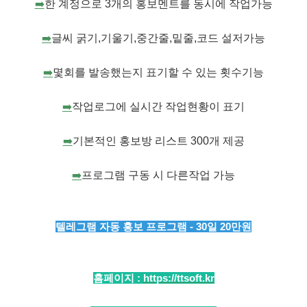
➡️
한 계정으로 3개의 홍보멘트를 동시에 작업가능
➡️
글씨 굵기,기울기,중간줄,밑줄,코드 설저가능
➡️
몇회를 발송했는지 표기할 수 있는 횟수기능
➡️
작업로그에 실시간 작업현황이 표기
➡️
기본적인 홍보방 리스트 300개 제공
➡️
프로그램 구동 시 다른작업 가능
텔레그램 자동 홍보 프로그램 - 30일 20만원
홈페이지 :
https://ttsoft.kr