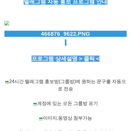
텔레그램 자동 홍보 프로그램 안내
프로그램 상세설명 > 클릭 <
➡️
24시간 텔레그램 홍보방(그룹방)에 원하는 문구를 자동으
로 전송
➡️
계정에 있는 모든 그룹방 표기
➡️
이미지,동영상 첨부가능