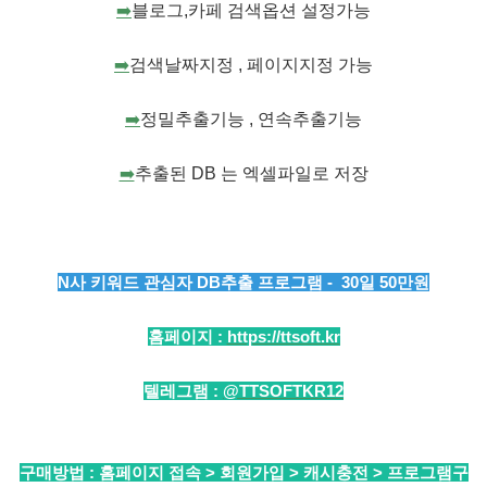
➡️
블로그,카페 검색옵션 설정가능
➡️
검색날짜지정 , 페이지지정 가능
➡️
정밀추출기능 , 연속추출기능
➡️
추출된 DB 는 엑셀파일로 저장
N사 키워드 관심자 DB추출 프로그램 - 30일 50만원
홈페이지 :
https://ttsoft.kr
텔레그램 :
@TTSOFTKR12
구매방법 : 홈페이지 접속 > 회원가입 > 캐시충전 > 프로그램구