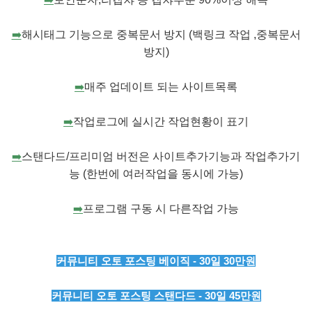
➡️
해시태그 기능으로 중복문서 방지 (백링크 작업 ,중복문서
방지)
➡️
매주 업데이트 되는 사이트목록
➡️
작업로그에 실시간 작업현황이 표기
➡️
스탠다드/프리미엄 버전은 사이트추가기능과 작업추가기
능 (한번에 여러작업을 동시에 가능)
➡️
프로그램 구동 시 다른작업 가능
커뮤니티 오토 포스팅 베이직 - 30일 30만원
커뮤니티 오토 포스팅 스탠다드 - 30일 45만원