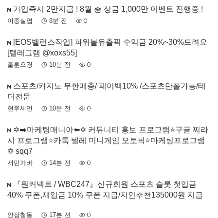
가입즉시 2만지급 ! 8월 총 상금 1,000만 이벤트 진행중 !
이종실엽
8분 전
0
[EOS밸런스작업] 파워볼유출픽 수익금 20%~30%드려요
[텔레그램 @xoxs55]
출훈으경
10분 전
0
스포츠/카지노 무한매충/ 페이백10% /스포츠단폴가능/테
더전문
현루세언
10분 전
0
✡️➡️마케팅매니아⬅️✡️ 커뮤니티 홍보 프로그램⭐️구글 찌라
시 프로그램⭐️카톡 텔레 미니게임 오토픽⭐️마케팅프로그램
✡️ sqq7
서민가바
14분 전
0
『원커넥트 / WBC247』신규회원 스포츠 슬롯 첫입금
40% 쿠폰,재입금 10% 쿠폰 지급/지인추천135000원 지급
안장철동
17분 전
0