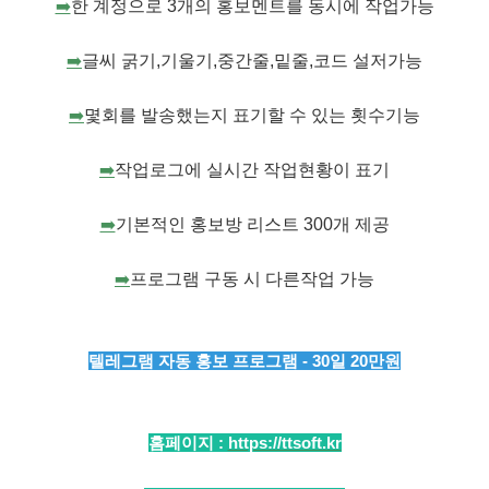
➡️
한 계정으로 3개의 홍보멘트를 동시에 작업가능
➡️
글씨 굵기,기울기,중간줄,밑줄,코드 설저가능
➡️
몇회를 발송했는지 표기할 수 있는 횟수기능
➡️
작업로그에 실시간 작업현황이 표기
➡️
기본적인 홍보방 리스트 300개 제공
➡️
프로그램 구동 시 다른작업 가능
텔레그램 자동 홍보 프로그램 - 30일 20만원
홈페이지 :
https://ttsoft.kr