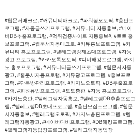
#웹문서매크로, #커뮤니티매크로, #파워볼오토픽, #총판프
로그램, #자동글쓰기프로그램, #커뮤니티 자동홍보, #네이
버DB추출프로그램, #먹튀검증사이트 자동홍보#, #토토 홍
보프로그램, #웹문서자동매크로, #커뮤홍보프로그램, #커
뮤니티 홍보프로그램, #텔레그램강제초대프로그램, #자동
광고 프로그램, #카카오톡오토픽, #디비해킹프로그램, 카지
노 홍보프로그램, #커뮤니티글쓰기프로그램, #웹문서자동
광고, #웹문서자동프로램, #커뮤광고프로그램, #홍보프로
그램, #단톡방관리프로그램, #카지노오토픽, #DB추출프로
그램, #회원유입프로그램, #토토총판, #자동 홍보프로그램,
#카지노총판, #텔레그램자동홍보, #텔레그램DB추출프로그
램, #텔레그램DB초대프로그램, #총판모집프로그램, #웹문
서자동홍보, #텔레그램오토픽, #카지노총판프로그램, #텔
레그램자동광고, #네이버디비프로그램, #DB해킹프로그램,
#텔레그램자동입장프로그램, #텔레그램자동입장