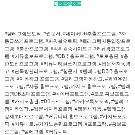
매 > 다운로드
#텔레그램오토픽, #웹문서, #네이버DB추출프로그램, #자
동글쓰기프로그램, #파워볼오토픽, #텔레그램자동입장프로
그램, #총판프로그램, #먹튀검증사이트 #, #커뮤광고프로그
램, #커뮤홍보프로그램, #DB추출프로그램, #토토총판, #총
판모집프로그램, #커뮤니티글쓰기프로그램, #웹문서자동광
고, #단톡방관리프로그램, #웹문서, #텔레그램DB추출프로
그램, #자동광고 프로그램, #텔레그램자동광고, #회원유입
프로그램, #자동 홍보프로그램, 카지노 홍보프로그램, #텔레
그램DB초대프로그램, #네이버프로그램, #토토 홍보프로그
램, #카지노총판, #DB프로그램, #카카오톡오토픽, #텔레그
램자동입장, #웹문서자동프로램, #웹문서자동, #텔레그램
강제초대프로그램, #커뮤니티 홍보프로그램, #카지노오토
픽, #커뮤니로, #카지노총판프로그램, #프로그램, #홍보프
로그램, #텔레그램, #커뮤니티