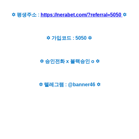
✡️ 평생주소 :
https://nerabet.com/?referral=5050
✡️
✡️ 가입코드 : 5050 ✡️
✡️ 승인전화 x 블랙승인 o ✡️
✡️ 텔레그램 : @banner46 ✡️