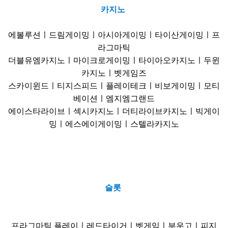
카지노
에볼루션ㅣ드림게이밍ㅣ아시아게이밍ㅣ타이산게이밍ㅣ프
라그마틱
더블유엠카지노ㅣ마이크로게이밍ㅣ타이아오카지노ㅣ두윈
카지노ㅣ벳게임즈
스카이윈드ㅣ티지스피드ㅣ플레이테크ㅣ비보게이밍ㅣ모티
베이션ㅣ엠지엠그랜드
에이스타라이브ㅣ섹시카지노ㅣ더티라이브카지노ㅣ빅게이
밍ㅣ에스에이게이밍ㅣ스텔라카지노
슬롯
프라그마틱 플레이ㅣ레드타이거ㅣ벳게임ㅣ부운고ㅣ피지