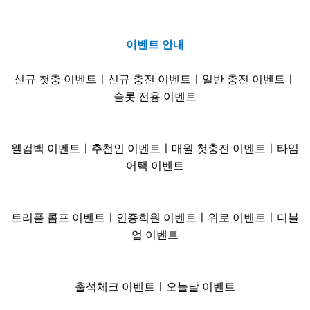
이벤트 안내
신규 첫충 이벤트ㅣ신규 충전 이벤트ㅣ일반 충전 이벤트ㅣ
슬롯 전용 이벤트
웰컴백 이벤트ㅣ추천인 이벤트ㅣ매월 첫충전 이벤트ㅣ타임
어택 이벤트
트리플 콤프 이벤트ㅣ인증회원 이벤트ㅣ위로 이벤트ㅣ더블
업 이벤트
출석체크 이벤트ㅣ오늘날 이벤트