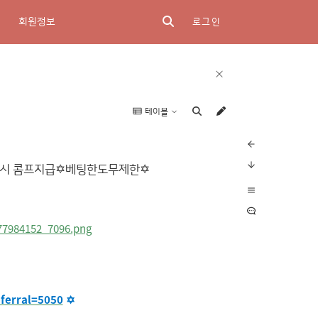
회원정보
로그인
테이블
즉시 콤프지급✡️베팅한도무제한✡️
eferral=5050
✡️