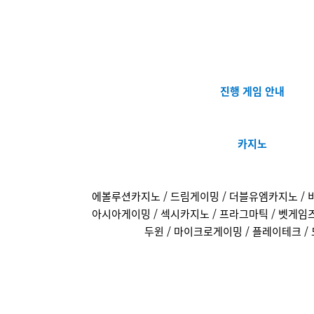
진행 게임 안내
카지노
에볼루션카지노 / 드림게이밍 / 더블유엠카지노 / 
아시아게이밍 / 섹시카지노 / 프라그마틱 / 벳게임즈
두윈 / 마이크로게이밍 / 플레이테크 