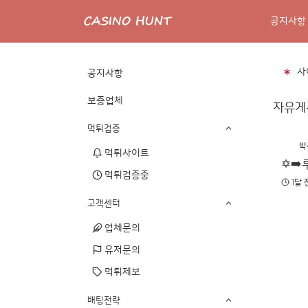
공지사항
사
공지사항
보증업체
자유게
먹튀검증
박
먹튀사이트
✡️➡
먹튀검증중
1
달 
고객센터
업체문의
유저문의
먹튀제보
배팅전략