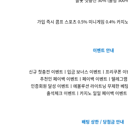
슬롯 첫충전 50% (롤링 500
가입 즉시 콤프 스포츠 0.5% 미니게임 0.4% 카지노 
이벤트 안내
신규 첫충전 이벤트ㅣ입금 보너스 이벤트ㅣ프리쿠폰 
추천인 페이백 이벤트ㅣ페이백 이벤트ㅣ텔레그램
인증회원 달성 이벤트ㅣ에볼루션 라이트닝 무제한 베
출석체크 이벤트ㅣ카지노 일일 페이백 이벤
배팅 상한 / 당첨금 안내