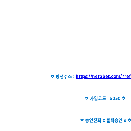
✡️ 평생주소 :
h
ttps://nerabet.com/?re
✡️ 가입코드 : 5050 ✡️
✡️ 승인전화 x 블랙승인 o ✡