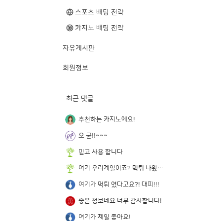
스포츠 배팅 전략
카지노 배팅 전략
자유게시판
회원정보
최근 댓글
추천하는 카지노에요!
오 굳!!~~~
믿고 사용 합니다
여기 우리계열이죠? 먹튀 나왔나요?
여기가 먹튀 였다고요?! 대피!!!
좋은 정보네요 너무 감사합니다!
여기가 제일 좋아요!