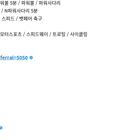
파워볼 5분 / 파워볼 / 파워사다리
 / N파워사다리 5분
 스피드 / 벳페어 축구
마 / 모터스포츠 / 스피드웨이 / 트로팅 / 사이클링
eferral=5050
✡️
️
✡️