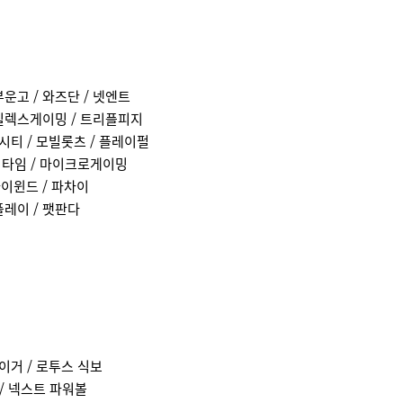
부운고 / 와즈단 / 넷엔트
 릴렉스게이밍 / 트리플피지
시티 / 모빌롯츠 / 플레이펄
 빅타임 / 마이크로게이밍
카이윈드 / 파차이
플레이 / 팻판다
이거 / 로투스 식보
 / 넥스트 파워볼