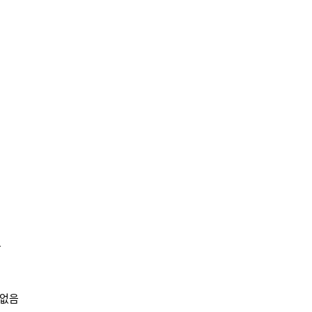
원
원
음
 없음